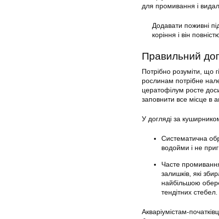
для промивання і видал
Додавати поживні пі
коріння і він повніс
Правильний до
Потрібно розуміти, що г
рослинам потрібне нале
цератофілум росте доси
заповнити все місце в а
У догляді за куширником
Систематична обр
водойми і не приг
Часте промивання 
залишків, які зби
найбільшою обере
тендітних стебел.
Акваріумістам-початківц