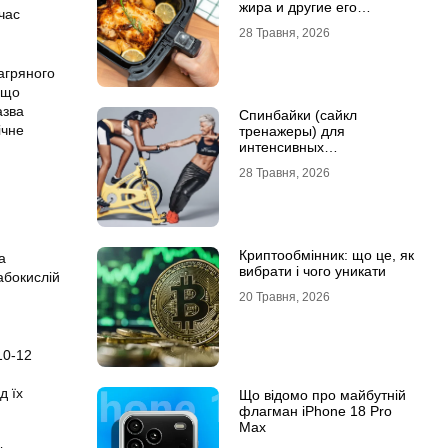
жира и другие его
час
преимущества
28 Травня, 2026
агряного
, що
азва
Спинбайки (сайкл
ічне
тренажеры) для
интенсивных
кардиотренировок и
28 Травня, 2026
активного образа жизни
Криптообмінник: що це, як
а
вибрати і чого уникати
абокислій
20 Травня, 2026
10-12
д їх
Що відомо про майбутній
флагман iPhone 18 Pro
Max