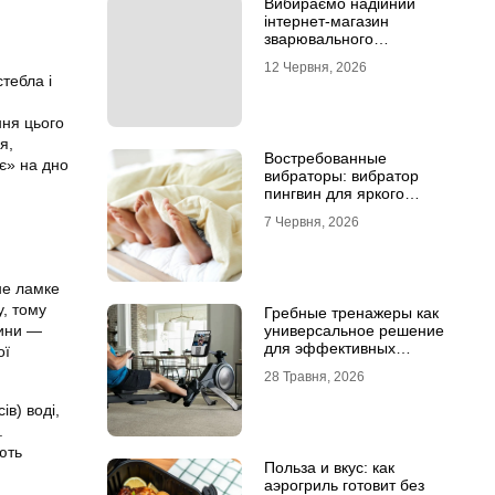
Вибираємо надійний
інтернет-магазин
зварювального
обладнання
12 Червня, 2026
стебла і
ння цього
я,
Востребованные
ає» на дно
вибраторы: вибратор
пингвин для яркого
удовольствия
7 Червня, 2026
не ламке
у, тому
Гребные тренажеры как
лини —
универсальное решение
для эффективных
ої
кардиотренировок
28 Травня, 2026
ів) воді,
.
ють
Польза и вкус: как
аэрогриль готовит без