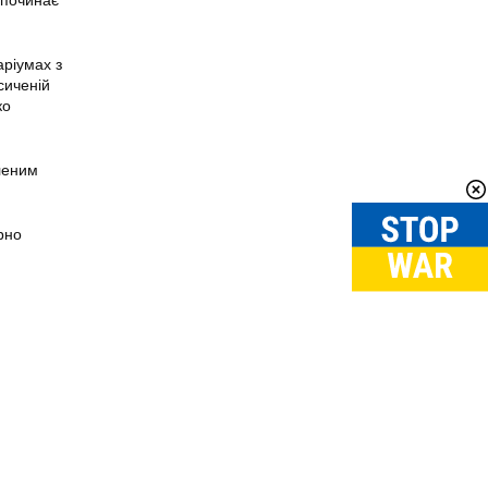
 починає
аріумах з
сиченій
ко
еленим
рно