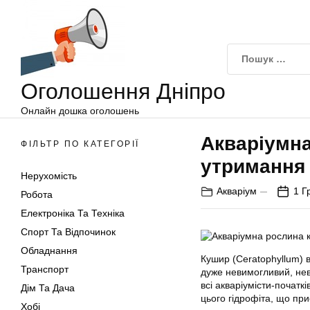
Оголошення
Перейти
Дніпро
до
вмісту
Оголошення Дніпро
Онлайн дошка оголошень
Акваріумна
ФІЛЬТР ПО КАТЕГОРІЇ
утримання
Нерухомість
Акваріум
1 Г
Робота
Електроніка Та Техніка
Спорт Та Відпочинок
Обладнання
Кушир (Ceratophyllum) 
Транспорт
дуже невимогливий, нев
всі акваріумісти-початк
Дім Та Дача
цього гідрофіта, що при
Хобі