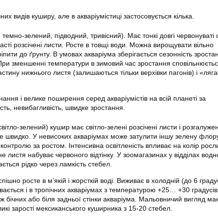
них видів куширу, але в акваріумістиці застосовується кілька.
 темно-зелений, підводний, тривісний). Має тонкі довгі червонуваті 
асті розсічені листи. Росте в товщі води. Можна вирощувати вільно
пити до ґрунту. В умовах акваріума зберігається сезонність зроста
При зменшенні температури в зимовий час зростання сповільнюєтьс
стину нижнього листя (залишаються тільки верхівки пагонів) і «ляг
ання і велике поширення серед акваріумістів на всій планеті за
сть, невибагливість, швидке зростання.
вітло-зелений) кушир має світло-зелені розсічені листи і розгалуже
же швидко. У невисоких акваріумах може затулити іншу зелену флор
 контролю за ростом. Інтенсивна освітленість впливає на колір рос
не листя набуває червоного відтінку. У зоомагазинах у відділах водн
ється рідко через ламкість стебел.
ішно росте в м’якій і жорсткій воді. Виживає в холодній (до 6 градус
ається і в тропічних акваріумах з температурою +25… +30 градусів
ж бічних або біля задньої стінки акваріума. Мальовничий вигляд ма
икі зарості мексиканського куширника з 15-20 стебел.