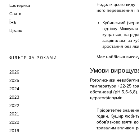
Недолік цього виду 
Езотерика
його перевезення і
Свята
Їжа
Кубинський (черв
відтінку. Міжвузл
Цікаво
кущаться, на рідк
закріпилася за ку
зростання без як
Має найбільш високу 
ФІЛЬТР ЗА РОКАМИ
Умови вирощув
2026
Роголисники невибаглив
2025
температури +22-25 град
2024
обстановці (рН 5,5-6,8)
2023
цератофіллумів.
2022
Пріоритетне значенн
2021
годин. Кушир любить
обов’язково взяти д
2020
тривалим впливом р
2019