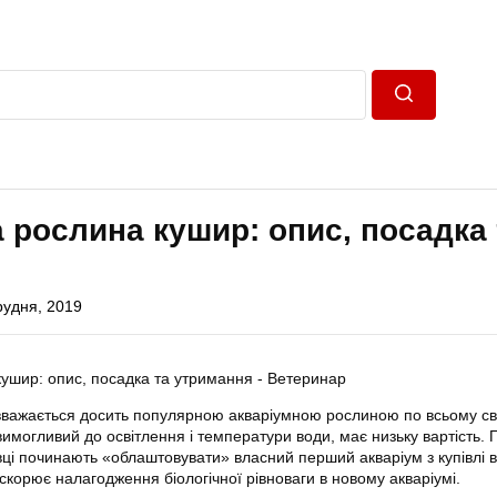
Пошук
 рослина кушир: опис, посадка 
рудня, 2019
вважається досить популярною акваріумною рослиною по всьому сві
имогливий до освітлення і температури води, має низьку вартість. 
івці починають «облаштовувати» власний перший акваріум з купівлі 
скорює налагодження біологічної рівноваги в новому акваріумі.