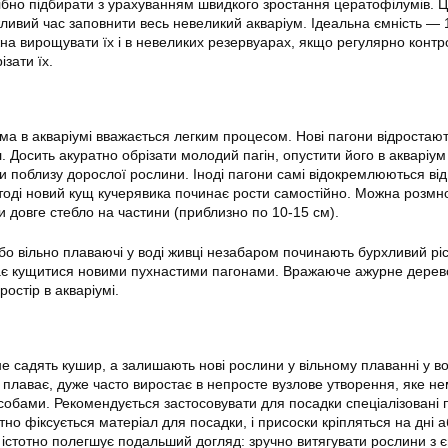
рібно підбирати з урахуванням швидкого зростання цератофілумів. Ц
жливий час заповнити весь невеликий акваріум. Ідеальна ємність —
жна вирощувати їх і в невеликих резервуарах, якщо регулярно конт
ізати їх.
а в акваріумі вважається легким процесом. Нові пагони відростают
 Досить акуратно обрізати молодий пагін, опустити його в акваріум 
и поблизу дорослої рослини. Іноді пагони самі відокремлюються від
тоді новий кущ кучерявика починає рости самостійно. Можна розмн
и довге стебло на частини (приблизно по 10-15 см).
бо вільно плаваючі у воді живці незабаром починають бурхливий ріс
ає кущитися новими пухнастими пагонами. Вражаюче ажурне дерев
остір в акваріумі.
 не садять кушир, а залишають нові рослини у вільному плаванні у в
 плаває, дуже часто виростає в непросте вузлове утворення, яке н
собами. Рекомендується застосовувати для посадки спеціалізовані 
но фіксується матеріал для посадки, і присоски кріпляться на дні а
б істотно полегшує подальший догляд: зручно витягувати рослини з є