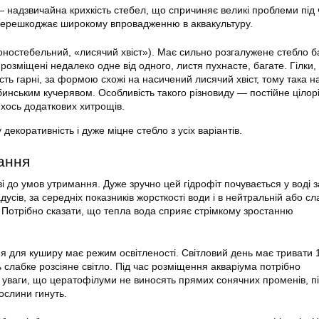
— надзвичайна крихкість стебел, що спричиняє великі проблеми під 
 перешкоджає широкому впровадженню в аквакультуру.
оностебельний, «лисячий хвіст»). Має сильно розгалужене стебло б
я розміщені недалеко одне від одного, листя пухнасте, багате. Гілки
ість гарні, за формою схожі на насичений лисячий хвіст, тому така н
бинським кучерявом. Особливість такого різновиду — постійне цілор
ихось додаткових хитрощів.
декоративність і дуже міцне стебло з усіх варіантів.
ання
і до умов утримання. Дуже зручно цей гідрофіт почувається у воді з
усів, за середніх показників жорсткості води і в нейтральній або сл
. Потрібно сказати, що тепла вода сприяє стрімкому зростанню
я для куширу має режим освітленості. Світловий день має тривати 
 слабке розсіяне світло. Під час розміщення акваріума потрібно
о уваги, що цератофілуми не виносять прямих сонячних променів, пі
ослини гинуть.