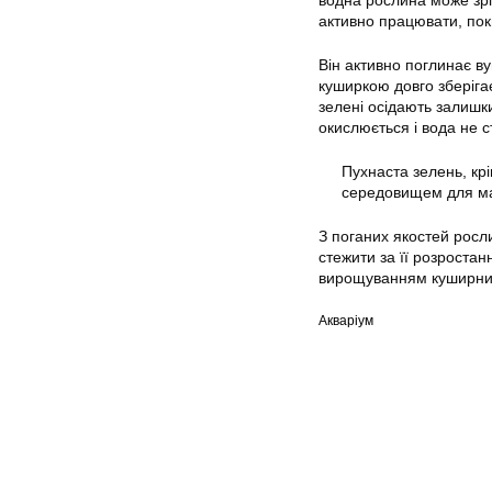
водна рослина може зрі
активно працювати, поки
Він активно поглинає ву
куширкою довго зберігає
зелені осідають залишки
окислюється і вода не 
Пухнаста зелень, кр
середовищем для ма
З поганих якостей росл
стежити за її розроста
вирощуванням куширника
Акваріум