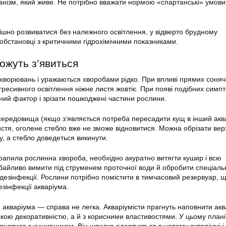
нізм, який живе. Не потрібно вважати нормою «спартанські» умови
ішно розвиватися без належного освітлення, у відверто брудному
 обстановці з критичними гідрохімічними показниками.
ожуть з’явиться
захворювань і уражаються хворобами рідко. При впливі прямих соня
гресивного освітлення ніжне листя жовтіє. При появі подібних симпт
ний фактор і зрізати пошкоджені частини рослини.
 середовища (якщо з’являється потреба пересадити кущ в інший акв
стя, оголене стебло вже не зможе відновитися. Можна обрізати верх
у, а стебло доведеться викинути.
рапила рослинна хвороба, необхідно акуратно витягти кушир і всю
байливо вимити під струменем проточної води й обробити спеціал
дезінфекції. Рослини потрібно помістити в тимчасовий резервуар, 
зінфекції акваріума.
 акваріума — справа не легка. Акваріумісти прагнуть наповнити акв
окою декоративністю, а й з корисними властивостями. У цьому плані