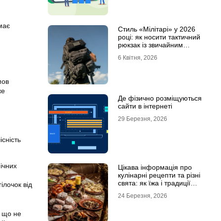
має
Стиль «Мілітарі» у 2026
році: як носити тактичний
рюкзак із звичайним
одягом
6 Квітня, 2026
мов
же
Де фізично розміщуються
сайти в інтернеті
29 Березня, 2026
сність
ічних
Цікава інформація про
кулінарні рецепти та різні
свята: як їжа і традиції
ілочок від
переплітаються крізь час
24 Березня, 2026
, що не