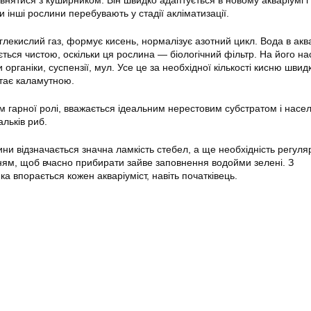
внятися з куширником. Він швидко адаптується в новому акваріумі і
 інші рослини перебувають у стадії акліматизації.
глекислий газ, формує кисень, нормалізує азотний цикл. Вода в акв
ться чистою, оскільки ця рослина — біологічний фільтр. На його на
 органіки, суспензії, мул. Усе це за необхідної кількості кисню швид
стає каламутною.
ім гарної ролі, вважається ідеальним нерестовим субстратом і нас
льків риб.
ини відзначається значна ламкість стебел, а ще необхідність регуля
нням, щоб вчасно прибирати зайве заповнення водойми зелені. З
 впорається кожен акваріуміст, навіть початківець.