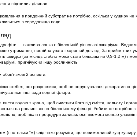
ення підгнилих ділянок.
дживлення в придонний субстрат не потрібно, оскільки у куширу не 
тю живиться з середовища води.
гляд
ідрофіти — важлива ланка в біологічній рівновазі акваріума. Водним
жне утримання, постійна увага і хороший догляд. За прийнятних у
ть швидко (за місяць стебло може стати більшим на 0,9-1,2 м) і мо
кваріумі, пригнічуючи іншу рослинність.
 обов’язкові 2 аспекти.
ізка стебел, що розрослися, щоб не порушувалася декоративна цілі
нічувалися інші види водної флори.
листя водою з крана, щоб очистити його від сміття, нальоту і орган
раються на рослині, як на біологічному фільтрі. Робити це потрібно з
жністю, щоб після процедури залишилося якомога менше уламків г
ям (і не тільки їм) слід чітко розуміти, що невимогливий кущ куширу