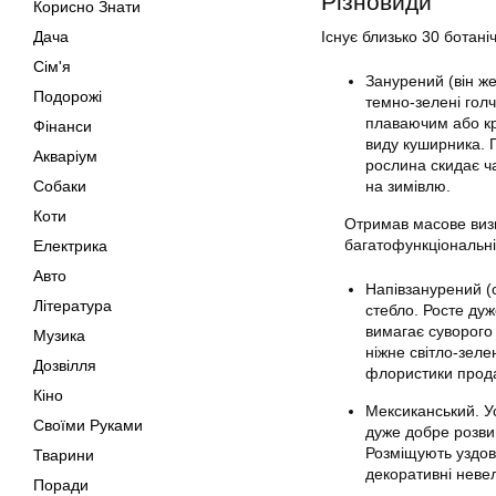
Різновиди
Корисно Знати
Дача
Існує близько 30 ботаніч
Сім'я
Занурений (він же
Подорожі
темно-зелені голч
плаваючим або крі
Фінанси
виду куширника. 
Акваріум
рослина скидає ча
Собаки
на зимівлю.
Коти
Отримав масове визн
багатофункціональні
Електрика
Авто
Напівзанурений (с
Література
стебло. Росте ду
вимагає суворого
Музика
ніжне світло-зеле
Дозвілля
флористики прода
Кіно
Мексиканський. Усп
Своїми Руками
дуже добре розвив
Розміщують уздов
Тварини
декоративні невел
Поради