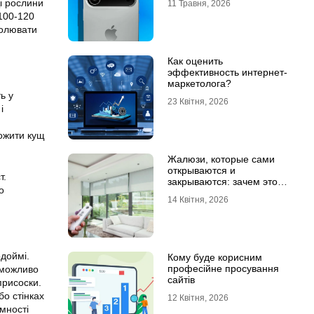
і рослини
11 Травня, 2026
 100-120
ролювати
Как оценить
эффективность интернет-
маркетолога?
ь у
23 Квітня, 2026
і
ожити кущ
Жалюзи, которые сами
открываются и
т.
закрываются: зачем это
о
нужно в обычной квартире
14 Квітня, 2026
одоймі.
Кому буде корисним
професійне просування
еможливо
сайтів
присоски.
бо стінках
12 Квітня, 2026
мності