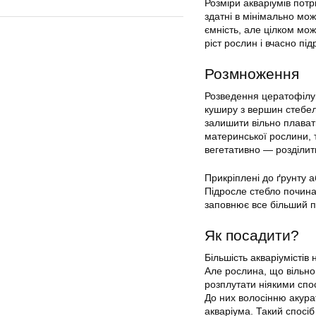
Розміри акваріумів пот
здатні в мінімально мо
ємність, але цілком мо
ріст рослин і вчасно підр
Розмноження
Розведення цератофілум
куширу з вершин стебел.
залишити вільно плават
материнської рослини, 
вегетативно — розділит
Прикріплені до ґрунту а
Підросле стебло почин
заповнює все більший пр
Як посадити?
Більшість акваріумістів
Але рослина, що вільно
розплутати ніякими спо
До них волосінню акурат
акваріума. Такий спосі