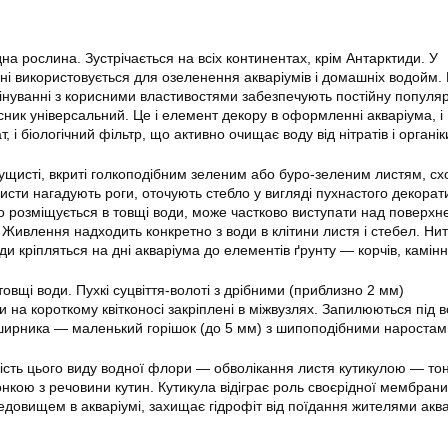
а рослина. Зустрічається на всіх континентах, крім Антарктиди. У
і використовується для озеленення акваріумів і домашніх водойм.
бінуванні з корисними властивостями забезпечують постійну популяр
ник універсальний. Це і елемент декору в оформленні акваріума, і
 і біологічний фільтр, що активно очищає воду від нітратів і органік
 кущисті, вкриті голкоподібним зеленим або буро-зеленим листям, с
 листи нагадують роги, оточують стебло у вигляді пухнастого декорат
но розміщується в товщі води, може частково виступати над поверхн
Живлення надходить конкретно з води в клітини листя і стебел. Нит
їди кріпляться на дні акваріума до елементів ґрунту — корчів, камінн
 товщі води. Пухкі суцвіття-волоті з дрібними (приблизно 2 мм)
и на короткому квітконосі закріплені в міжвузлях. Запилюються під 
ширника — маленький горішок (до 5 мм) з шипоподібними наростам
сть цього виду водної флори — обволікання листя кутикулою — то
кою з речовини кутин. Кутикула відіграє роль своєрідної мембрани
едовищем в акваріумі, захищає гідрофіт від поїдання жителями акв