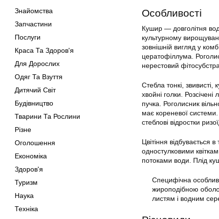
Знайомства
Особливості
Запчастини
Кушир — довголітня водн
Послуги
культурному вирощуванн
зовнішній вигляд у ком
Краса Та Здоров'я
цератофіллума. Роголис
Для Дорослих
нерестовий фітосубстрат,
Одяг Та Взуття
Стебла тонкі, звивисті,
Дитячий Світ
хвойні голки. Розсічені
Будівництво
пучка. Роголисник віль
має кореневої системи. 
Тварини Та Рослини
стеблові відростки ризо
Різне
Цвітіння відбувається в
Оголошення
одностулковими квіткам
Економіка
потоками води. Плід ку
Здоров'я
Специфічна особливі
Туризм
жироподібною оболон
Наука
листям і водним сер
Техніка