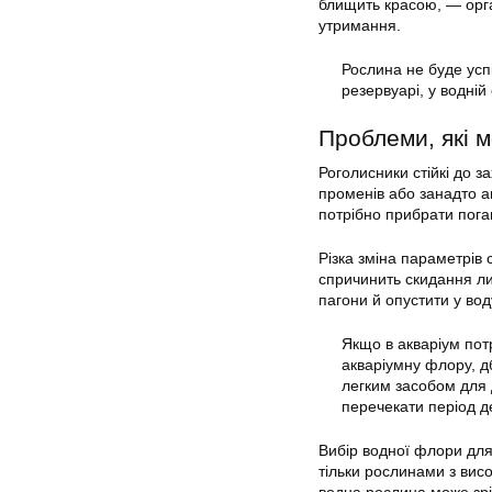
блищить красою, — орга
утримання.
Рослина не буде усп
резервуарі, у водній
Проблеми, які м
Роголисники стійкі до 
променів або занадто а
потрібно прибрати пога
Різка зміна параметрів
спричинить скидання ли
пагони й опустити у вод
Якщо в акваріум пот
акваріумну флору, д
легким засобом для 
перечекати період де
Вибір водної флори для
тільки рослинами з вис