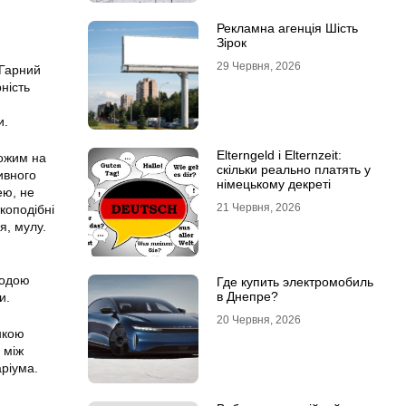
Рекламна агенція Шість
Зірок
29 Червня, 2026
 Гарний
ність
и.
Elterngeld і Elternzeit:
хожим на
скільки реально платять у
ивного
німецькому декреті
ею, не
21 Червня, 2026
коподібні
я, мулу.
водою
Где купить электромобиль
в Днепре?
и.
20 Червня, 2026
нкою
 між
аріума.