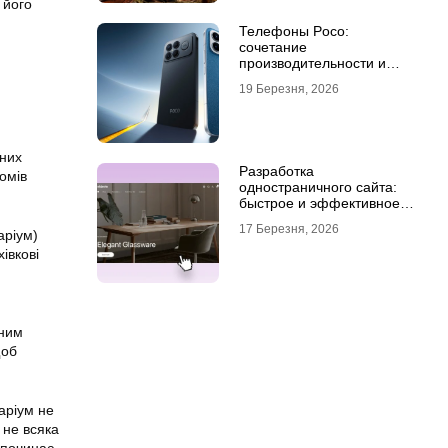
 його
Телефоны Poco:
сочетание
производительности и
стиля
19 Березня, 2026
чних
Разработка
омів
одностраничного сайта:
быстрое и эффективное
решение для бизнеса
17 Березня, 2026
аріум)
івкові
ьним
щоб
аріум не
 не всяка