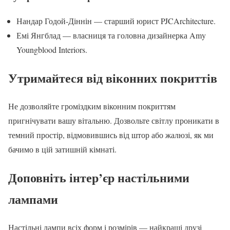
Нандар Годой-Діннін — старший юрист PJCArchitecture.
Емі Янгблад — власниця та головна дизайнерка Amy
Youngblood Interiors.
Утримайтеся від віконних покриттів
Не дозволяйте громіздким віконним покриттям
пригнічувати вашу вітальню. Дозвольте світлу проникати в
темний простір, відмовившись від штор або жалюзі, як ми
бачимо в цій затишній кімнаті.
Доповніть інтер’єр настільними
лампами
Настільні лампи всіх форм і розмірів — найкращі друзі