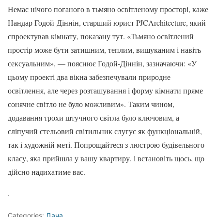
Немає нічого поганого в тьмяно освітленому просторі, каже
Нандар Годой-Діннін, старший юрист PJCArchitecture, який
спроектував кімнату, показану тут. «Тьмяно освітлений
простір може бути затишним, теплим, вишуканим і навіть
сексуальним», — пояснює Годой-Діннін, зазначаючи: «У
цьому проекті два вікна забезпечували природне
освітлення, але через розташування і форму кімнати пряме
сонячне світло не було можливим». Таким чином,
додавання трохи штучного світла було ключовим, а
сліпучий стельовий світильник слугує як функціональній,
так і художній меті. Попрощайтеся з люстрою будівельного
класу, яка прийшла у вашу квартиру, і встановіть щось, що
дійсно надихатиме вас.
.
Categories:
Дача