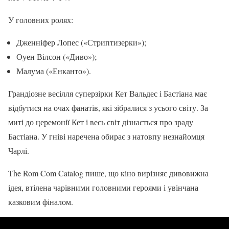
У головних ролях:
Дженніфер Лопес («Стриптизерки»);
Оуен Вілсон («Диво»);
Малума («Енканто»).
Грандіозне весілля суперзірки Кет Вальдес і Бастіана має
відбутися на очах фанатів, які зібралися з усього світу. За
миті до церемонії Кет і весь світ дізнається про зраду
Бастіана. У гніві наречена обирає з натовпу незнайомця
Чарлі.
The Rom Com Catalog пише, що кіно вирізняє дивовижна
ідея, втілена чарівними головними героями і увінчана
казковим фіналом.