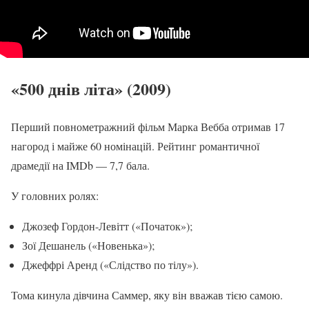
«500 днів літа» (2009)
Перший повнометражний фільм Марка Вебба отримав 17
нагород і майже 60 номінацій. Рейтинг романтичної
драмедії на IMDb — 7,7 бала.
У головних ролях:
Джозеф Гордон-Левітт («Початок»);
Зої Дешанель («Новенька»);
Джеффрі Аренд («Слідство по тілу»).
Тома кинула дівчина Саммер, яку він вважав тією самою.