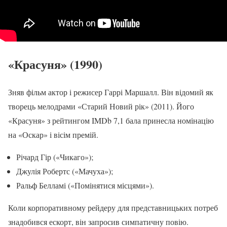
«Красуня» (1990)
Зняв фільм актор і режисер Гаррі Маршалл. Він відомий як
творець мелодрами «Старий Новий рік» (2011). Його
«Красуня» з рейтингом IMDb 7,1 бала принесла номінацію
на «Оскар» і вісім премій.
Річард Гір («Чикаго»);
Джулія Робертс («Мачуха»);
Ральф Белламі («Помінятися місцями»).
Коли корпоративному рейдеру для представницьких потреб
знадобився ескорт, він запросив симпатичну повію.