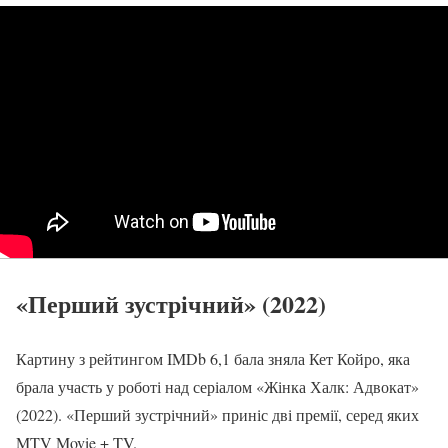
«Перший зустрічний» (2022)
Картину з рейтингом IMDb 6,1 бала зняла Кет Койро, яка
брала участь у роботі над серіалом «Жінка Халк: Адвокат»
(2022). «Перший зустрічний» приніс дві премії, серед яких
MTV Movie + TV.