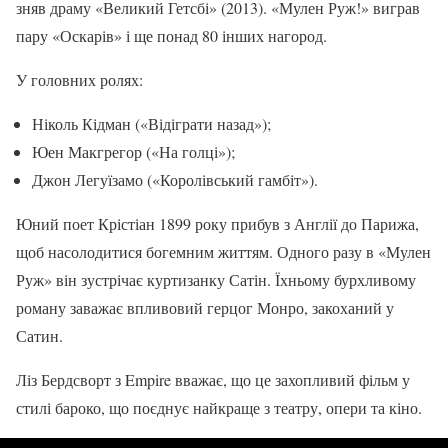
зняв драму «Великий Гетсбі» (2013). «Мулен Руж!» виграв
пару «Оскарів» і ще понад 80 інших нагород.
У головних ролях:
Ніколь Кідман («Відіграти назад»);
Юен Макгрегор («На голці»);
Джон Легуїзамо («Королівський гамбіт»).
Юний поет Крістіан 1899 року прибув з Англії до Парижа,
щоб насолодитися богемним життям. Одного разу в «Мулен
Руж» він зустрічає куртизанку Сатін. Їхньому бурхливому
роману заважає впливовий герцог Монро, закоханий у
Сатин.
Ліз Бердсворт з Empire вважає, що це захопливий фільм у
стилі бароко, що поєднує найкраще з театру, опери та кіно.