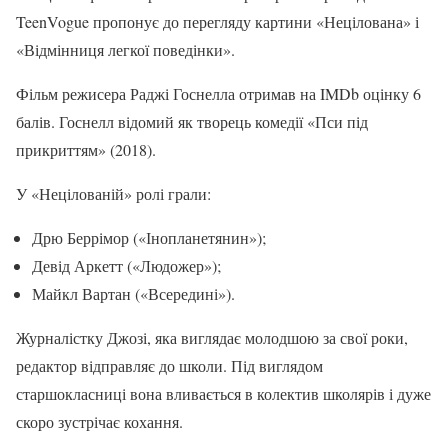
TeenVogue пропонує до перегляду картини «Нецілована» і
«Відмінниця легкої поведінки».
Фільм режисера Раджі Госнелла отримав на IMDb оцінку 6
балів. Госнелл відомий як творець комедії «Пси під
прикриттям» (2018).
У «Нецілованій» ролі грали:
Дрю Беррімор («Інопланетянин»);
Девід Аркетт («Людожер»);
Майкл Вартан («Всередині»).
Журналістку Джозі, яка виглядає молодшою за свої роки,
редактор відправляє до школи. Під виглядом
старшокласниці вона вливається в колектив школярів і дуже
скоро зустрічає кохання.