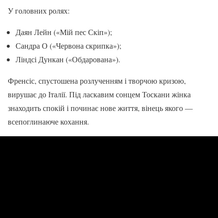
У головних ролях:
Даян Лейн («Мій пес Скіп»);
Сандра О («Червона скрипка»);
Ліндсі Дункан («Обдарована»).
Френсіс, спустошена розлученням і творчою кризою,
вирушає до Італії. Під ласкавим сонцем Тоскани жінка
знаходить спокій і починає нове життя, вінець якого —
всепоглинаюче кохання.