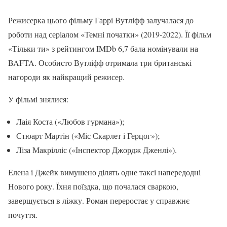
Режисерка цього фільму Гаррі Вутліфф залучалася до
роботи над серіалом «Темні початки» (2019-2022). Її фільм
«Тільки ти» з рейтингом IMDb 6,7 бала номінували на
BAFTA. Особисто Вутліфф отримала три британські
нагороди як найкращий режисер.
У фільмі знялися:
Лаія Коста («Любов гурмана»);
Стюарт Мартін («Міс Скарлет і Герцог»);
Ліза Макрілліс («Інспектор Джордж Дженлі»).
Елена і Джейк вимушено ділять одне таксі напередодні
Нового року. Їхня поїздка, що почалася сваркою,
завершується в ліжку. Роман переростає у справжнє
почуття.