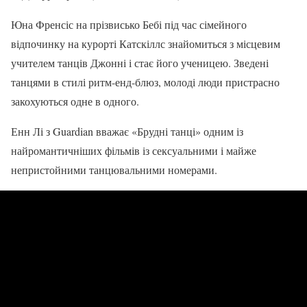
Юна Френсіс на прізвисько Бебі під час сімейного
відпочинку на курорті Катскіллс знайомиться з місцевим
учителем танців Джонні і стає його ученицею. Зведені
танцями в стилі ритм-енд-блюз, молоді люди пристрасно
закохуються одне в одного.
Енн Лі з Guardian вважає «Брудні танці» одним із
найромантичніших фільмів із сексуальними і майже
непристойними танцювальними номерами.