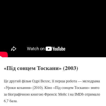
«Під сонцем Тоскани» (2003)
Це другий фільм Одрі Веллс, її перша робота — мелодрама
«Уроки кохання» (2010). Кіно «Під сонцем Тоскани» знято
за біографічною книгою Френсіс Мейс і на IMDb отримало
6,7 бала.