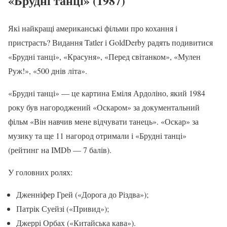
«Брудні танці» (1987)
Які найкращі американські фільми про кохання і
пристрасть? Видання Tatler і GoldDerby радять подивитися
«Брудні танці», «Красуня», «Перед світанком», «Мулен
Руж!», «500 днів літа».
«Брудні танці» — це картина Еміля Ардоліно, який 1984
року був нагороджений «Оскаром» за документальний
фільм «Він навчив мене відчувати танець». «Оскар» за
музику та ще 11 нагород отримали і «Брудні танці»
(рейтинг на IMDb — 7 балів).
У головних ролях:
Дженніфер Грей («Дорога до Різдва»);
Патрік Суейзі («Привид»);
Джеррі Орбах («Китайська кава»).