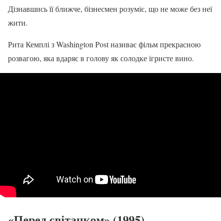
Дізнавшись її ближче, бізнесмен розуміє, що не може без неї
жити.
Рита Кемплі з Washington Post називає фільм прекрасною
розвагою, яка вдаряє в голову як солодке ігристе вино.
«Перед світанком» (1995)