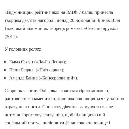
«Відмінниця», рейтинг якої на IMDb 7 балів, принесла
творцям дев’ять нагород і понад 20 номінацій. Її зняв Вілл
Глак, який відомий як творець ромкома «Секс по дружбі»
(2011).
У головних ролях:
Емма Стоун («Ла-Ла Ленд»);
Пенн Беджлі («Пліткарка»);
Аманда Байнс («Консервований»).
Старшокласниця Олів, яка славиться сірою мишкою,
раптово стає знаменитою, коли школою ширяться чутки про
втрату нею цноти. Спочатку дівчина засмучується, але
потім використовує ситуацію, щоб підвищити свій
соціальний статус, поліпшити фінансове становище і