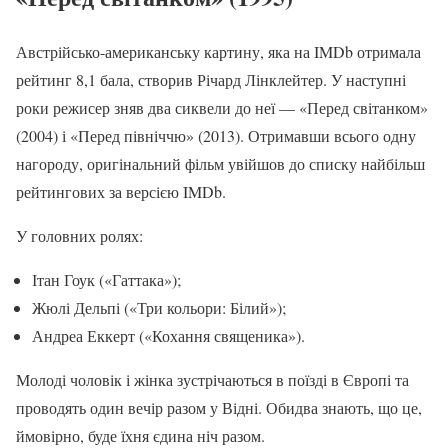
Австрійсько-американську картину, яка на IMDb отримала
рейтинг 8,1 бала, створив Річард Лінклейтер. У наступні
роки режисер зняв два сиквели до неї — «Перед світанком»
(2004) і «Перед північчю» (2013). Отримавши всього одну
нагороду, оригінальний фільм увійшов до списку найбільш
рейтингових за версією IMDb.
У головних ролях:
Ітан Гоук («Гаттака»);
Жюлі Дельпі («Три кольори: Білий»);
Андреа Еккерт («Кохання священика»).
Молоді чоловік і жінка зустрічаються в поїзді в Європі та
проводять один вечір разом у Відні. Обидва знають, що це,
ймовірно, буде їхня єдина ніч разом.