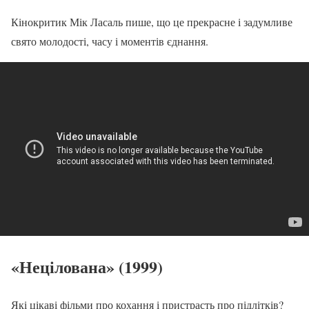
Кінокритик Мік Ласаль пише, що це прекрасне і задумливе
свято молодості, часу і моментів єднання.
«Нецілована» (1999)
Які цікаві фільми про кохання і пристрасть про підлітків?