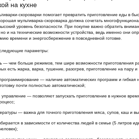
ой на кухне
тиварки-скороварки помогает превратить приготовление еды в бы
орошая мультиварка-скороварка должна сочетать многофункциона
высокий уровень безопасности. При покупке важно обратить внима
 но и на технические возможности устройства, ведь именно они оп
омию времени и энергосбережение в повседневной готовке.
 следующие параметры:
ь — чем больше режимов, тем шире возможности приготовления р
ых есть жарка, варка, тушение, разогрев, приготовление на пару и
 программирование — наличие автоматических программ и гибкая 
готовку почти полностью автоматической;
 управление — позволяют запускать приготовление в нужное время
роцесс;
ературы — важна для точного приготовления мяса, супов, каш и вы
ирается в зависимости от количества людей в семье (5 литров ид
человек);