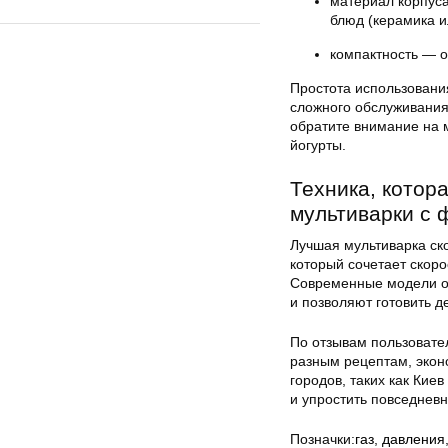
материал корпуса
блюд (керамика и
компактность — о
Простота использования
сложного обслуживания
обратите внимание на 
йогурты.
Техника, котора
мультиварки с 
Лучшая мультиварка ск
который сочетает скоро
Современные модели от
и позволяют готовить д
По отзывам пользовате
разным рецептам, экон
городов, таких как Кие
и упростить повседнев
Позначки:
газ
,
давления