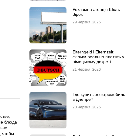
Рекламна агенція Шість
Зірок
29 Червня, 2026
Elterngeld і Elternzeit:
скільки реально платять у
німецькому декреті
21 Червня, 2026
Где купить электромобиль
в Днепре?
20 Червня, 2026
стве,
ые блюда
льно
, чтобы