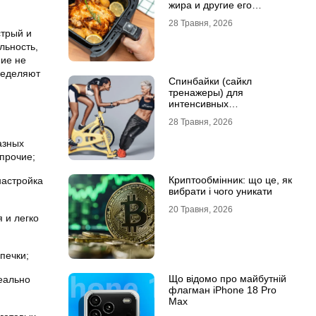
жира и другие его
преимущества
28 Травня, 2026
стрый и
льность,
ние не
ределяют
Спинбайки (сайкл
тренажеры) для
интенсивных
кардиотренировок и
28 Травня, 2026
активного образа жизни
азных
 прочие;
Криптообмінник: що це, як
настройка
вибрати і чого уникати
20 Травня, 2026
 и легко
печки;
Що відомо про майбутній
еально
флагман iPhone 18 Pro
Max