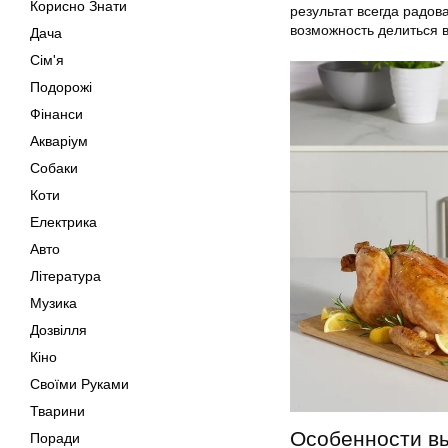
Корисно Знати
результат всегда радов
возможность делиться в
Дача
Сім'я
Подорожі
Фінанси
Акваріум
Собаки
Коти
Електрика
Авто
Література
Музика
Дозвілля
Кіно
Своїми Руками
Тварини
Особенности вы
Поради