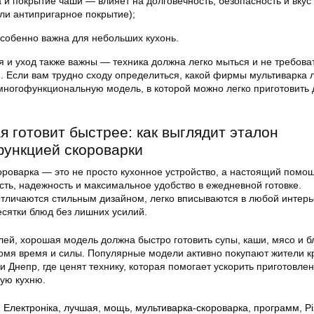
 и покрытие чаши — влияет на долговечность, безопасность и вкус
ли антипригарное покрытие);
собенно важна для небольших кухонь.
 и уход также важны — техника должна легко мыться и не требова
. Если вам трудно сходу определиться, какой фирмы мультиварка 
многофункциональную модель, в которой можно легко приготовить
я готовит быстрее: как выглядит эталон
функцией скороварки
ороварка — это не просто кухонное устройство, а настоящий помо
сть, надежность и максимальное удобство в ежедневной готовке.
личаются стильным дизайном, легко вписываются в любой интерь
есятки блюд без лишних усилий.
лей, хорошая модель должна быстро готовить супы, каши, мясо и 
омя время и силы. Популярные модели активно покупают жители к
в и Днепр, где ценят технику, которая помогает ускорить приготовл
ную кухню.
,
Електроніка
,
лучшая
,
мощь
,
мультиварка-скороварка
,
программ
,
Р