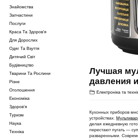
Знайомства
Запчастини
Послуги
Краса Та Здоров'я
Для Дорослих
Одяг Та Взуття
Дитячий Світ
Будівництво
Лучшая му
Тварини Та Рослини
давления 
Різне
Оголошення
Електроніка та техні
Економіка
Здоров'я
Кухонных приборов мно
Туризм
устройствах.
Мультивар
Наука
делая ежедневную гото
перестают пугать — су
Техніка
разваренными. Совреме