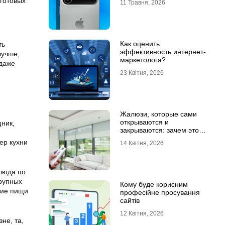
 готовых
11 Травня, 2026
Как оценить
ть
эффективность интернет-
лучше,
маркетолога?
 даже
23 Квітня, 2026
Жалюзи, которые сами
открываются и
щник,
закрываются: зачем это
нужно в обычной квартире
ер кухни
14 Квітня, 2026
блюда по
рупных
Кому буде корисним
ение пищи
професійне просування
сайтів
12 Квітня, 2026
ізне
,
та
,