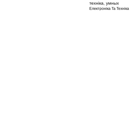
техніка
,
умных
Електроніка Та Техніка