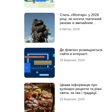
Стиль «Мілітарі» у 2026
році: як носити тактичний
рюкзак із звичайним
одягом
6 Квітня, 2026
Де фізично розміщуються
сайти в інтернеті
29 Березня, 2026
Цікава інформація про
кулінарні рецепти та різні
свята: як їжа і традиції
переплітаються крізь час
24 Березня, 2026