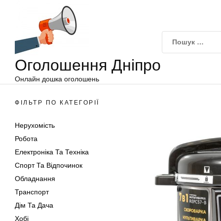
Оголошення
Перейти
Дніпро
до
вмісту
Оголошення Дніпро
Онлайн дошка оголошень
ФІЛЬТР ПО КАТЕГОРІЇ
Нерухомість
Робота
Електроніка Та Техніка
Спорт Та Відпочинок
Обладнання
Транспорт
Дім Та Дача
Хобі