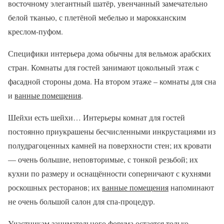
восточному элегантный шатёр, увенчанный замечательно
белой тканью, с плетёной мебелью и марокканским
креслом-пуфом.
Специфики интерьера дома обычны для вельмож арабских
стран. Комнаты для гостей занимают цокольный этаж с
фасадной стороны дома. На втором этаже – комнаты для сна
и
ванные помещения
.
Шейхи есть шейхи… Интерьеры комнат для гостей
постоянно приукрашены бесчисленными инкрустациями из
полудрагоценных камней на поверхности стен; их кровати
— очень большие, неповторимые, с тонкой резьбой; их
кухни по размеру и оснащённости соперничают с кухнями
роскошных ресторанов; их
ванные помещения
напоминают
не очень большой салон для спа-процедур.
Участникам занимательного форума остается только