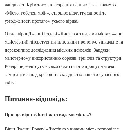
ландшафт. Крім того, повторення певних фраз, таких як
«Місто, гобелен мрій», створює відчуття єдності та
узгодженості протягом усього вірша.
Отже, вірш Джанні Родарі «Листівка з видами міста» — це
майстерний літературний твір, який пропонує унікальне та
переконливе дослідження міських пейзажів. Завдяки
майстерному використанню образів, гри слів та структури,
Родарі передає суть міського життя та запрошує читача
замислитися над красою та складністю нашого сучасного
світу.
Питання-відповідь:
Про що вірш «Листівка з видами міста»?
Вірш Джанні Родарі «Листівка з видами міст» розповідає