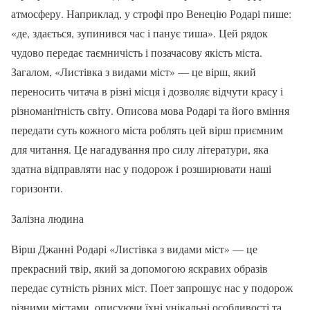
атмосферу. Наприклад, у строфі про Венецію Родарі пише:
«де, здається, зупинився час і панує тиша». Цей рядок
чудово передає таємничість і позачасову якість міста.
Загалом, «Листівка з видами міст» — це вірш, який
переносить читача в різні місця і дозволяє відчути красу і
різноманітність світу. Описова мова Родарі та його вміння
передати суть кожного міста роблять цей вірш приємним
для читання. Це нагадування про силу літератури, яка
здатна відправляти нас у подорож і розширювати наші
горизонти.
Залізна людина
Вірш Джанні Родарі «Листівка з видами міст» — це
прекрасний твір, який за допомогою яскравих образів
передає сутність різних міст. Поет запрошує нас у подорож
різними містами, описуючи їхні унікальні особливості та