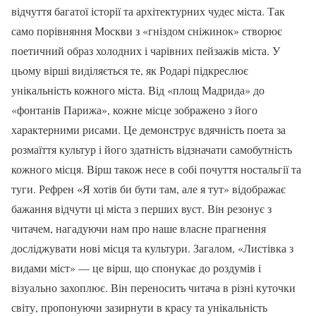
відчуття багатої історії та архітектурних чудес міста. Так
само порівняння Москви з «гніздом сніжинок» створює
поетичний образ холодних і чарівних пейзажів міста. У
цьому вірші виділяється те, як Родарі підкреслює
унікальність кожного міста. Від «площ Мадрида» до
«фонтанів Парижа», кожне місце зображено з його
характерними рисами. Це демонструє вдячність поета за
розмаїття культур і його здатність відзначати самобутність
кожного місця. Вірш також несе в собі почуття ностальгії та
туги. Рефрен «Я хотів би бути там, але я тут» відображає
бажання відчути ці міста з перших вуст. Він резонує з
читачем, нагадуючи нам про наше власне прагнення
досліджувати нові місця та культури. Загалом, «Листівка з
видами міст» — це вірш, що спонукає до роздумів і
візуально захоплює. Він переносить читача в різні куточки
світу, пропонуючи зазирнути в красу та унікальність