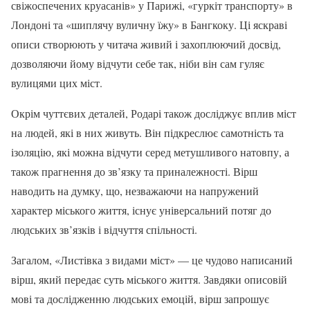
свіжоспечених круасанів» у Парижі, «гуркіт транспорту» в
Лондоні та «шиплячу вуличну їжу» в Бангкоку. Ці яскраві
описи створюють у читача живий і захоплюючий досвід,
дозволяючи йому відчути себе так, ніби він сам гуляє
вулицями цих міст.
Окрім чуттєвих деталей, Родарі також досліджує вплив міст
на людей, які в них живуть. Він підкреслює самотність та
ізоляцію, які можна відчути серед метушливого натовпу, а
також прагнення до зв’язку та приналежності. Вірш
наводить на думку, що, незважаючи на напружений
характер міського життя, існує універсальний потяг до
людських зв’язків і відчуття спільності.
Загалом, «Листівка з видами міст» — це чудово написаний
вірш, який передає суть міського життя. Завдяки описовій
мові та дослідженню людських емоцій, вірш запрошує