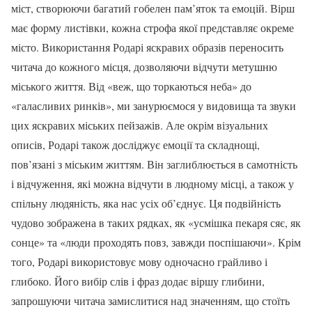
міст, створюючи багатий гобелен пам’яток та емоцій. Вірш
має форму листівки, кожна строфа якої представляє окреме
місто. Використання Родарі яскравих образів переносить
читача до кожного місця, дозволяючи відчути метушню
міського життя. Від «веж, що торкаються неба» до
«галасливих ринків», ми занурюємося у видовища та звуки
цих яскравих міських пейзажів. Але окрім візуальних
описів, Родарі також досліджує емоції та складнощі,
пов’язані з міським життям. Він заглиблюється в самотність
і відчуження, які можна відчути в людному місці, а також у
спільну людяність, яка нас усіх об’єднує. Ця подвійність
чудово зображена в таких рядках, як «усмішка пекаря сяє, як
сонце» та «люди проходять повз, завжди поспішаючи». Крім
того, Родарі використовує мову одночасно грайливо і
глибоко. Його вибір слів і фраз додає віршу глибини,
запрошуючи читача замислитися над значенням, що стоїть