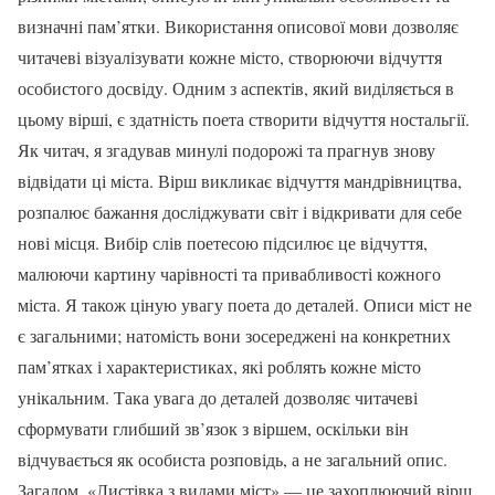
визначні пам’ятки. Використання описової мови дозволяє
читачеві візуалізувати кожне місто, створюючи відчуття
особистого досвіду. Одним з аспектів, який виділяється в
цьому вірші, є здатність поета створити відчуття ностальгії.
Як читач, я згадував минулі подорожі та прагнув знову
відвідати ці міста. Вірш викликає відчуття мандрівництва,
розпалює бажання досліджувати світ і відкривати для себе
нові місця. Вибір слів поетесою підсилює це відчуття,
малюючи картину чарівності та привабливості кожного
міста. Я також ціную увагу поета до деталей. Описи міст не
є загальними; натомість вони зосереджені на конкретних
пам’ятках і характеристиках, які роблять кожне місто
унікальним. Така увага до деталей дозволяє читачеві
сформувати глибший зв’язок з віршем, оскільки він
відчувається як особиста розповідь, а не загальний опис.
Загалом, «Листівка з видами міст» — це захоплюючий вірш,