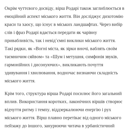
Окрім чуттєвого досвіду, вірш Родарі також заглиблюється в
емоційний аспект міського життя. Він досліджує дихотомію
краси та хаосу, що існує в міських ландшафтах. Через вибір
слів і фраз Родарі вдається передати як чарівну
привабливість, так і невід’ємні виклики міського життя.
Такі рядки, як «Вогні міста, як зірки вночі, ваблять своїм
таємничим сяйвом» та «Шум і метушня, симфонія звуків,
гармонійних і дисонуючих», викликають почуття
здивування і хвилювання, водночас визнаючи складність
міського життя.
Крім того, структура вірша Родарі посилює його загальний
вплив. Використання коротких, лаконічних віршів створює
відчуття ритму і темпу, віддзеркалюючи енергію і рух
міського життя. Вірш плавно перетікає від одного міського
пейзажу до іншого, занурюючи читача в урбаністичний