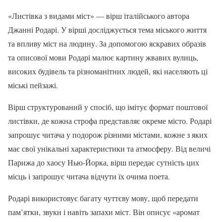
«Листівка з видами міст» — вірш італійського автора
Джанні Родарі. У вірші досліджується тема міського життя
та впливу міст на людину. За допомогою яскравих образів
та описової мови Родарі малює картину жвавих вулиць,
високих будівель та різноманітних людей, які населяють ці
міські пейзажі.
Вірш структурований у спосіб, що імітує формат поштової
листівки, де кожна строфа представляє окреме місто. Родарі
запрошує читача у подорож різними містами, кожне з яких
має свої унікальні характеристики та атмосферу. Від величі
Парижа до хаосу Нью-Йорка, вірш передає сутність цих
місць і запрошує читача відчути їх очима поета.
Родарі використовує багату чуттєву мову, щоб передати
пам’ятки, звуки і навіть запахи міст. Він описує «аромат