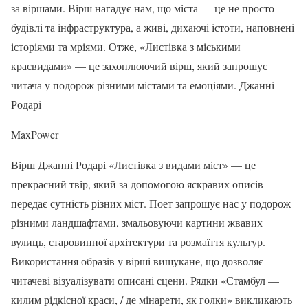
за віршами. Вірш нагадує нам, що міста — це не просто
будівлі та інфраструктура, а живі, дихаючі істоти, наповнені
історіями та мріями. Отже, «Листівка з міськими
краєвидами» — це захоплюючий вірш, який запрошує
читача у подорож різними містами та емоціями. Джанні
Родарі
MaxPower
Вірш Джанні Родарі «Листівка з видами міст» — це
прекрасний твір, який за допомогою яскравих описів
передає сутність різних міст. Поет запрошує нас у подорож
різними ландшафтами, змальовуючи картини жвавих
вулиць, старовинної архітектури та розмаїття культур.
Використання образів у вірші вишукане, що дозволяє
читачеві візуалізувати описані сцени. Рядки «Стамбул —
килим рідкісної краси, / де мінарети, як голки» викликають