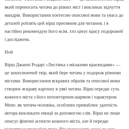
який переносить читача до різних міст і викликає відчуття
мандрів. Використання поетесою описової мови та увага до
деталей роблять цей вірш приємним для читання, і я
настійно рекомендую його всім, хто цінує красу подорожей
і досліджень.
Ной
Вірш Джанні Родарі «Листівка з міськими краєвидами» —
це захоплюючий твір, який бере читача у подорож різними
містами. Використання яскравих образів та описової мови
створює яскраву картину в уяві читача. Вірш передає суть
кожного міста з його неповторним шармом і характером.
Мене, як читача-чоловіка, особливо приваблює здатність
автора викликати емоції за допомогою слів. Вірш не лише
описує фізичні аспекти кожного міста, але й передає
відчуття ностальгії та туги. Він переносить мене до цих