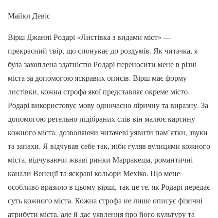
Майкл Девіс
Вірш Джанні Родарі «Листівка з видами міст» —
прекрасний твір, що спонукає до роздумів. Як читачка, я
була захоплена здатністю Родарі переносити мене в різні
міста за допомогою яскравих описів. Вірш має форму
листівки, кожна строфа якої представляє окреме місто.
Родарі використовує мову одночасно ліричну та виразну. За
допомогою ретельно підібраних слів він малює картину
кожного міста, дозволяючи читачеві уявити пам’ятки, звуки
та запахи. Я відчував себе так, ніби гуляв вулицями кожного
міста, відчуваючи жваві ринки Марракеша, романтичні
канали Венеції та яскраві кольори Мехіко. Що мене
особливо вразило в цьому вірші, так це те, як Родарі передає
суть кожного міста. Кожна строфа не лише описує фізичні
атрибути міста, але й дає уявлення про його культуру та