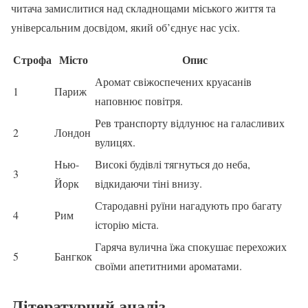
читача замислитися над складнощами міського життя та
універсальним досвідом, який об’єднує нас усіх.
Строфа
Місто
Опис
Аромат свіжоспечених круасанів
1
Париж
наповнює повітря.
Рев транспорту відлунює на галасливих
2
Лондон
вулицях.
Нью-
Високі будівлі тягнуться до неба,
3
Йорк
відкидаючи тіні внизу.
Стародавні руїни нагадують про багату
4
Рим
історію міста.
Гаряча вулична їжа спокушає перехожих
5
Бангкок
своїми апетитними ароматами.
Літературний аналіз