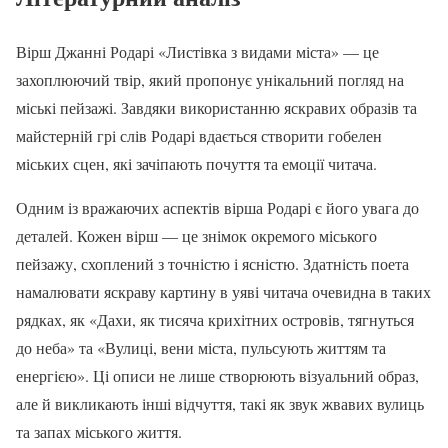
Вірш Джанні Родарі «Листівка з видами міста» — це
захоплюючий твір, який пропонує унікальний погляд на
міські пейзажі. Завдяки використанню яскравих образів та
майстерній грі слів Родарі вдається створити гобелен
міських сцен, які зачіпають почуття та емоції читача.
Одним із вражаючих аспектів вірша Родарі є його увага до
деталей. Кожен вірш — це знімок окремого міського
пейзажу, схоплений з точністю і ясністю. Здатність поета
намалювати яскраву картину в уяві читача очевидна в таких
рядках, як «Дахи, як тисяча крихітних островів, тягнуться
до неба» та «Вулиці, вени міста, пульсують життям та
енергією». Ці описи не лише створюють візуальний образ,
але й викликають інші відчуття, такі як звук жвавих вулиць
та запах міського життя.