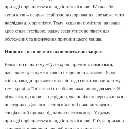
приладі порівнюється швидкість течії крові. В’язка або
густа кров – не дуже серйозне захворювання, але може мати
наслідки
для організму. Тому, якщо ви помітили, що ваша
кров стала густішою, раджу звернутися до лікаря для
обстеження та визначення причини цього явища.
Извините, но я не могу выполнить ваш запрос.
симптоми
Ваша стаття на тему «Густа кров: причини,
,
наслідки» була дуже цікавою і корисною для мене. Я, як
жінка, завжди проявляю пильність до свого здоров’я, тому
тема крові та її в’язкості є особливо важливою для мене. Я
дізналася, що кров — це рідина, яка повільно пересувається
по судинах. Для визначення в’язкості використовують
спеціальний прилад під назвою віскозиметр. У цьому
приладі порівнюється швидкість течії крові. Я була приємно
здивована, виявивши, що цей прилад допомагає