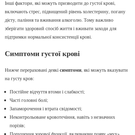
Інші фактори, які можуть призводити до густої крові,
включають стрес, підвищений рівень холестерину, погану
дієту, паління та вживання алкоголю. Тому важливо
зберігати здоровий спосіб життя і вживати заходи для
підтримки нормальної консистенції крові.
Симптоми
густої крові
симптоми
Нижче перераховані деякі
, які можуть вказувати
на густу кров:
Постійне відчуття втоми і слабкості;
Часті головні болі;
Запаморочення і втрата свідомості;
Неконтрольоване кровотечіння, навіть з незначних
порізів;
Порушення зорової функції, включаючи появу «мух»