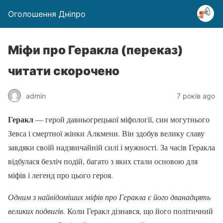
Оголошення Дніпро
Міфи про Геракла (переказ)
читати скорочено
admin
7 років ago
Геракл
— герой давньогрецької міфології, син могутнього
Зевса і смертної жінки Алкмени. Він здобув велику славу
завдяки своїй надзвичайній силі і мужності. За часів Геракла
відбулася безліч подій, багато з яких стали основою для
міфів і легенд про цього героя.
Одним з найвідоміших міфів про Геракла є його дванадцять
великих подвигів.
Коли Геракл дізнався, що його політичний