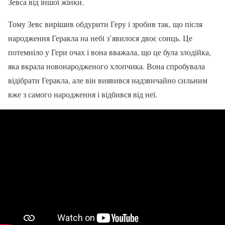
Зевса від іншої жінки.
Тому Зевс вирішив обдурити Геру і зробив так, що після
народження Геракла на небі з’явилося двоє сонць. Це
потемніло у Гери очах і вона вважала, що це була злодійка,
яка вкрала новонародженого хлопчика. Вона спробувала
відібрати Геракла, але він виявився надзвичайно сильним
вже з самого народження і відбився від неї.