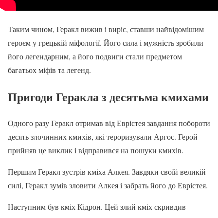
Таким чином, Геракл вижив і виріс, ставши найвідомішим
героєм у грецькій міфології. Його сила і мужність зробили
його легендарним, а його подвиги стали предметом
багатьох міфів та легенд.
Пригоди Геракла з десятьма кмихами
Одного разу Геракл отримав від Еврістея завдання побороти
десять злочинних кмихів, які тероризували Аргос. Герой
прийняв це виклик і відправився на пошуки кмихів.
Першим Геракл зустрів кміха Алкея. Завдяки своїй великій
силі, Геракл зумів зловити Алкея і забрать його до Еврістея.
Наступним був кміх Кідрон. Цей злий кміх скривдив