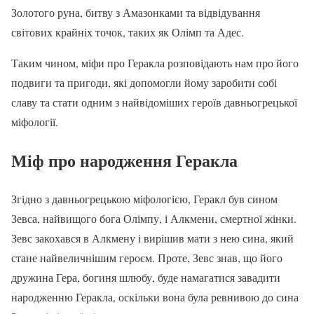
Золотого руна, битву з Амазонками та відвідування
світових крайніх точок, таких як Олімп та Адес.
Таким чином, міфи про Геракла розповідають нам про його
подвиги та пригоди, які допомогли йому заробити собі
славу та стати одним з найвідоміших героїв давньогрецької
міфології.
Міф про народження Геракла
Згідно з давньогрецькою міфологією, Геракл був сином
Зевса, найвищого бога Олімпу, і Алкмени, смертної жінки.
Зевс закохався в Алкмену і вирішив мати з нею сина, який
стане найвеличнішим героєм. Проте, Зевс знав, що його
дружина Гера, богиня шлюбу, буде намагатися завадити
народженню Геракла, оскільки вона була ревнивою до сина