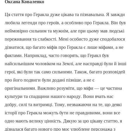
Оксана Коваленко
Ця стаття про Геракла дуже цікава та пізнавальна. Я завжди
любила легенди про героїв, а особливо про Геракла. Він був
неймовірно сильним та мужнім, але при цьому мав людські
переживання та слабкості. Мені особисто дуже сподобалося
дізнатися, що багато міфів про Геракла є лише міфами, а не
фактами. Наприклад, часто говорять, що Геракл був
найсильнішим чоловіком на Землі, але насправді були й інші
герої, які були так само сильними. Також, багато розповідей
про його подвиги були додані пізніше, а не є
оригінальними. Важливо розуміти, що міфи — це частина
культури та спадщини нашого народу. Вони вчать нас
добру, силі та витримці. Тому, незважаючи на те, що деякі
історії про Геракла можуть бути не правдивими, вони все
одно мають велику цінність. Дякую за цю цікаву статтю, я
дізналася багато нового про моє улюблене персонажа з