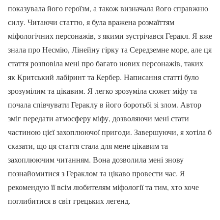
показувала його героїзм, а також визначала його справжню
силу. Читаючи статтю, я була вражена розмаїттям
міфологічних персонажів, з якими зустрічався Геракл. Я вже
знала про Несмію, Лінейну гірку та Середземне море, але ця
стаття розповіла мені про багато нових персонажів, таких
як Критський лабіринт та Кербер. Написання статті було
зрозумілим та цікавим. Я легко зрозуміла сюжет міфу та
почала співчувати Гераклу в його боротьбі зі злом. Автор
зміг передати атмосферу міфу, дозволяючи мені стати
частиною цієї захоплюючої пригоди. Завершуючи, я хотіла б
сказати, що ця стаття стала для мене цікавим та
захоплюючим читанням. Вона дозволила мені знову
познайомитися з Гераклом та цікаво провести час. Я
рекомендую її всім любителям міфології та тим, хто хоче
поглибитися в світ грецьких легенд.