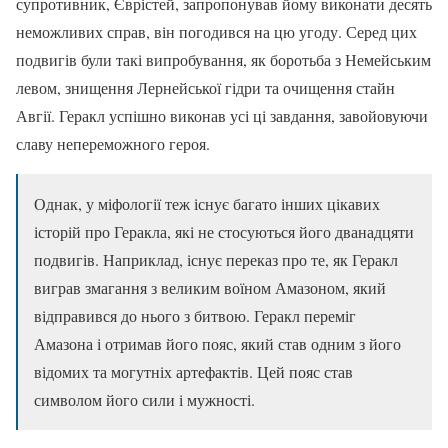
супротивник, Єврістей, запропонував йому виконати десять
неможливих справ, він погодився на цю угоду. Серед цих
подвигів були такі випробування, як боротьба з Немейським
левом, знищення Лернейської гідри та очищення стайн
Авгії. Геракл успішно виконав усі ці завдання, завойовуючи
славу непереможного героя.
Однак, у міфології теж існує багато інших цікавих
історій про Геракла, які не стосуються його дванадцяти
подвигів. Наприклад, існує переказ про те, як Геракл
виграв змагання з великим воїном Амазоном, який
відправився до нього з битвою. Геракл переміг
Амазона і отримав його пояс, який став одним з його
відомих та могутніх артефактів. Цей пояс став
символом його сили і мужності.