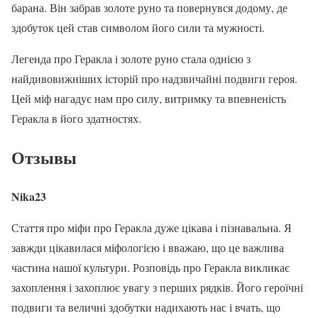
барана. Він забрав золоте руно та повернувся додому, де
здобуток цей став символом його сили та мужності.
Легенда про Геракла і золоте руно стала однією з
найдивовижніших історій про надзвичайні подвиги героя.
Цей міф нагадує нам про силу, витримку та впевненість
Геракла в його здатностях.
Отзывы
Nika23
Стаття про міфи про Геракла дуже цікава і пізнавальна. Я
завжди цікавилася міфологією і вважаю, що це важлива
частина нашої культури. Розповідь про Геракла викликає
захоплення і захоплює увагу з перших рядків. Його героїчні
подвиги та величні здобутки надихають нас і вчать, що