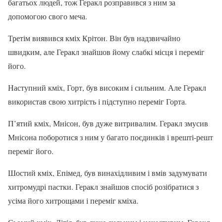
багатьох людей, тож Геракл розправився з ним за
допомогою свого меча.
Третім виявився кміх Крітон. Він був надзвичайно
швидким, але Геракл знайшов йому слабкі місця і переміг
його.
Наступний кміх, Горт, був високим і сильним. Але Геракл
використав свою хитрість і підступно переміг Горта.
П’ятий кміх, Мнісон, був дуже витривалим. Геракл змусив
Мнісона поборотися з ним у багато поєдинків і врешті-решт
переміг його.
Шостий кміх, Епімед, був винахідливим і вмів задумувати
хитромудрі пастки. Геракл знайшов спосіб розібратися з
усіма його хитрощами і переміг кміха.