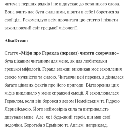
читача з перших рядків і не відпускає до останнього слова.
Вона вчить нас бути сильними, вірити в себе і боротися за
свої цілі. Рекомендую всім прочитати цю статтю і пізнати
захоплюючий світ грецької міфології.
AlisaDream
Міфи про Геракла (переказ) читати скорочено
Стаття «
»
була цікавим читанням для мене, як для любительки
грецької міфології. Геракл завжди викликав моє захоплення
своєю мужністю та силою. Читаючи цей переказ, я дізналася
багато цікавих фактів про його пригоди. Відтворення цих
міфів викликало у мене справжні емоції. Я захоплювалася
Гераклом, коли він боровся з левом Немейським та Гідрою
Лернейською. Його неймовірна сила та витривалість
дивували мене. Але, як і будь-який герой, він мав свої
недоліки. Боротьба з Ерміною та Авгієм, наприклад,