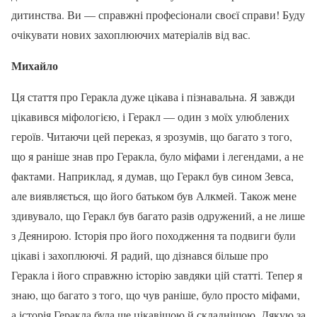
дитинства. Ви — справжні професіонали своєї справи! Буду
очікувати нових захоплюючих матеріалів від вас.
Михайло
Ця стаття про Геракла дуже цікава і пізнавальна. Я завжди
цікавився міфологією, і Геракл — один з моїх улюблених
героїв. Читаючи цей переказ, я зрозумів, що багато з того,
що я раніше знав про Геракла, було міфами і легендами, а не
фактами. Наприклад, я думав, що Геракл був сином Зевса,
але виявляється, що його батьком був Алкмей. Також мене
здивувало, що Геракл був багато разів одружений, а не лише
з Деянирою. Історія про його походження та подвиги були
цікаві і захоплюючі. Я радий, що дізнався більше про
Геракла і його справжню історію завдяки цій статті. Тепер я
знаю, що багато з того, що чув раніше, було просто міфами,
а історія Геракла була ще цікавішою й складнішою. Дякую за