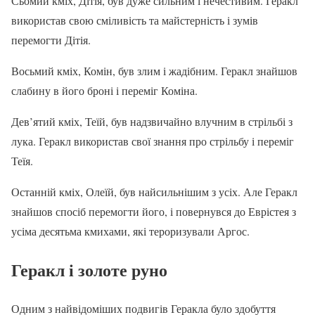
Сьомий кміх, Дітія, був дуже сильним і нечестивим. Геракл
використав свою сміливість та майстерність і зумів
перемогти Дітія.
Восьмий кміх, Комін, був злим і жадібним. Геракл знайшов
слабину в його броні і переміг Коміна.
Дев’ятий кміх, Теїй, був надзвичайно влучним в стрільбі з
лука. Геракл використав свої знання про стрільбу і переміг
Теїя.
Останній кміх, Олеїй, був найсильнішим з усіх. Але Геракл
знайшов спосіб перемогти його, і повернувся до Еврістея з
усіма десятьма кмихами, які тероризували Аргос.
Геракл і золоте руно
Одним з найвідоміших подвигів Геракла було здобуття