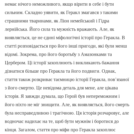
немає нічого неможливого, якщо вірити в себе і бути
сильним. Складно уявити, як Геракл змагався з такими
страшними тваринами, як Ліон немейський і Гідра
лернійська. Його сила та мужність вражають. Але, як
виявляється, це не єдині міфологічні історії про Геракла. В
статті розповідається про його інші пригоди, які були менш
відомі. Зокрема, про його боротьбу з Амазонками та
Цербером. Ці історії захоплюють і викликають бажання
дізнатися більше про Геракла та його подвиги. Однак,
стаття також розкриває таємницю історії Геракла, пов’язаної
з його смертю. Це невідома деталь для мене, але цікава
історія. Я завжди думала, що Герой був непереможним і
його ніхто не міг знищити. Але, як виявляється, його смерть
була несправедливою і трагічною. Ця історія розчаровує, але
водночас надихає на те, щоб бути мужнім і боротися до
кінця. Загалом, стаття про міфи про Геракла захоплює