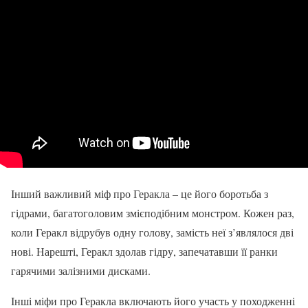
Інший важливий міф про Геракла – це його боротьба з
гідрами, багатоголовим змієподібним монстром. Кожен раз,
коли Геракл відрубув одну голову, замість неї з’являлося дві
нові. Нарешті, Геракл здолав гідру, запечатавши її ранки
гарячими залізними дисками.
Інші міфи про Геракла включають його участь у походженні