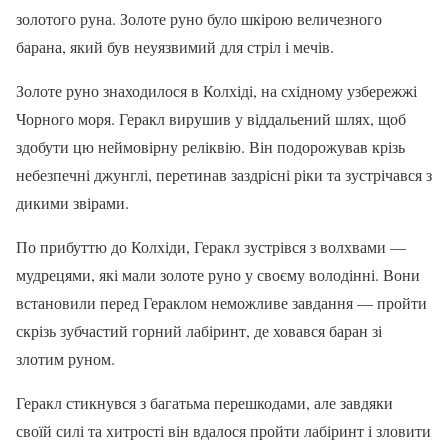
золотого руна. Золоте руно було шкірою величезного
барана, який був неуязвимий для стріл і мечів.
Золоте руно знаходилося в Колхіді, на східному узбережжі
Чорного моря. Геракл вирушив у віддальений шлях, щоб
здобути цю неймовірну реліквію. Він подорожував крізь
небезпечні джунглі, перетинав заздрісні ріки та зустрічався з
дикими звірами.
По прибуттю до Колхіди, Геракл зустрівся з волхвами —
мудрецями, які мали золоте руно у своєму володінні. Вони
встановили перед Гераклом неможливе завдання — пройти
скрізь зубчастий горний лабіринт, де ховався баран зі
злотим руном.
Геракл стикнувся з багатьма перешкодами, але завдяки
своїй силі та хитрості він вдалося пройти лабіринт і зловити