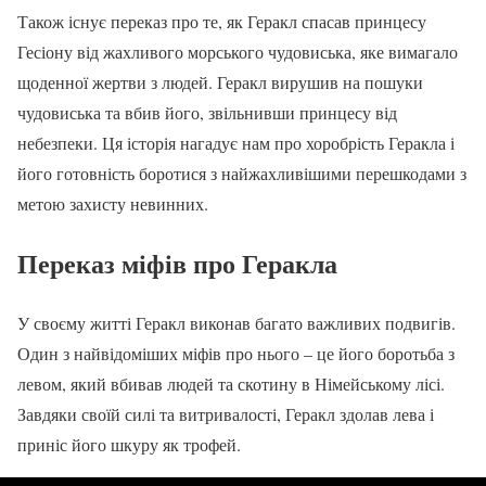
Також існує переказ про те, як Геракл спасав принцесу
Гесіону від жахливого морського чудовиська, яке вимагало
щоденної жертви з людей. Геракл вирушив на пошуки
чудовиська та вбив його, звільнивши принцесу від
небезпеки. Ця історія нагадує нам про хоробрість Геракла і
його готовність боротися з найжахливішими перешкодами з
метою захисту невинних.
Переказ міфів про Геракла
У своєму житті Геракл виконав багато важливих подвигів.
Один з найвідоміших міфів про нього – це його боротьба з
левом, який вбивав людей та скотину в Німейському лісі.
Завдяки своїй силі та витривалості, Геракл здолав лева і
приніс його шкуру як трофей.