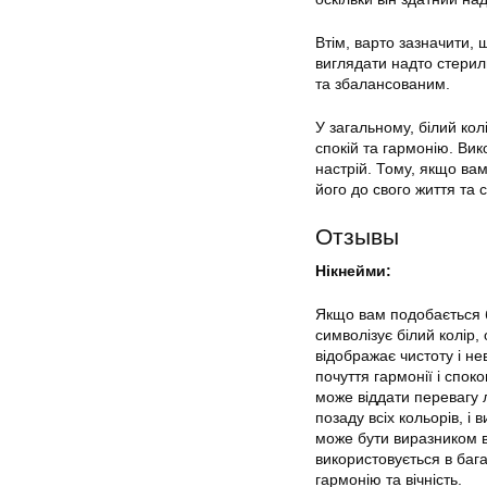
Втім, варто зазначити, 
виглядати надто стерил
та збалансованим.
У загальному, білий кол
спокій та гармонію. Ви
настрій. Тому, якщо вам
його до свого життя та 
Отзывы
Нікнейми:
Якщо вам подобається б
символізує білий колір, 
відображає чистоту і нев
почуття гармонії і спок
може віддати перевагу 
позаду всіх кольорів, і 
може бути виразником в
використовується в багат
гармонію та вічність.