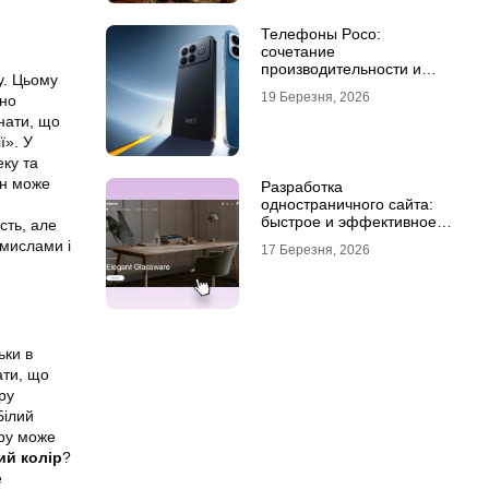
Телефоны Poco:
сочетание
производительности и
ду. Цьому
стиля
19 Березня, 2026
сно
знати, що
ї». У
еку та
ін може
Разработка
одностраничного сайта:
быстрое и эффективное
сть, але
решение для бизнеса
смислами і
17 Березня, 2026
ьки в
ати, що
ру
Білий
ору може
ий колір
?
е