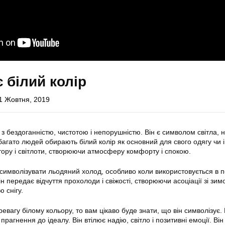
 білий колір
1 Жовтня, 2019
 з бездоганністю, чистотою і непорушністю. Він є символом світла, ні
агато людей обирають білий колір як основний для свого одягу чи і
стору і світлоти, створюючи атмосферу комфорту і спокою.
 символізувати льодяний холод, особливо коли використовується в 
н передає відчуття прохолоди і свіжості, створюючи асоціації зі зи
 снігу.
евагу білому кольору, то вам цікаво буде знати, що він символізує.
і прагнення до ідеалу. Він втілює надію, світло і позитивні емоції. Ві