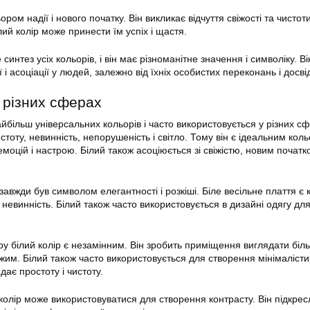
ором надії і нового початку. Він викликає відчуття свіжості та чистот
ий колір може принести їм успіх і щастя.
синтез усіх кольорів, і він має різноманітне значення і символіку. В
 і асоціації у людей, залежно від їхніх особистих переконань і досвід
 різних сферах
айбільш універсальних кольорів і часто використовується у різних с
истоту, невинність, непорушеність і світло. Тому він є ідеальним ко
оцій і настрою. Білий також асоціюється зі свіжістю, новим початко
р завжди був символом елегантності і розкіші. Біле весільне плаття є
і невинність. Білий також часто використовується в дизайні одягу дл
ру білий колір є незамінним. Він зробить приміщення виглядати біл
іжим. Білий також часто використовується для створення мінімаліст
дає простоту і чистоту.
колір може використовуватися для створення контрасту. Він підкрес