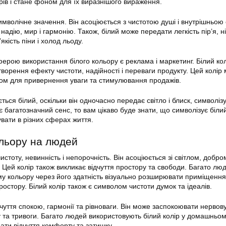
орів і стане фоном для їх виразнішого вираження.
имволічне значення. Він асоціюється з чистотою душі і внутрішньою 
надію, мир і гармонію. Також, білий може передати легкість пір’я, н
якість піни і холод льоду.
рою використання білого кольору є реклама і маркетинг. Білий кол
ворення ефекту чистоти, надійності і переваги продукту. Цей колір
ом для привернення уваги та стимулювання продажів.
ься білий, оскільки він одночасно передає світло і блиск, символіз
є багатозначний сенс, то вам цікаво буде знати, що символізує білий 
вати в різних сферах життя.
ольору на людей
истоту, невинність і непорочність. Він асоціюється зі світлом, добро
. Цей колір також викликає відчуття простору та свободи. Багато лю
му кольору через його здатність візуально розширювати приміщення
остору. Білий колір також є символом чистоти думок та ідеалів.
дчуття спокою, гармонії та рівноваги. Він може заспокоювати нервов
у та тривоги. Багато людей використовують білий колір у домашньом
дати відчуття комфорту та затишку.