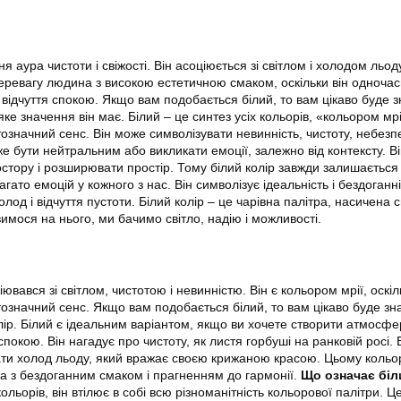
ня аура чистоти і свіжості. Він асоціюється зі світлом і холодом льо
еревагу людина з високою естетичною смаком, оскільки він одноча
 і відчуття спокою. Якщо вам подобається білий, то вам цікаво буде 
яке значення він має. Білий – це синтез усіх кольорів, «кольором мрі
означний сенс. Він може символізувати невинність, чистоту, небезп
же бути нейтральним або викликати емоції, залежно від контексту. В
остору і розширювати простір. Тому білий колір завжди залишається
гато емоцій у кожного з нас. Він символізує ідеальність і бездоганні
лод і відчуття пустоти. Білий колір – це чарівна палітра, насичена 
имося на нього, ми бачимо світло, надію і можливості.
ювався зі світлом, чистотою і невинністю. Він є кольором мрії, оскіл
означний сенс. Якщо вам подобається білий, то вам цікаво буде зн
лір. Білий є ідеальним варіантом, якщо ви хочете створити атмосфе
спокою. Він нагадує про чистоту, як листя горбуші на ранковій росі. 
ати холод льоду, який вражає своєю крижаною красою. Цьому коль
а з бездоганним смаком і прагненням до гармонії.
Що означає біл
ольорів, він втілює в собі всю різноманітність кольорової палітри. Ц