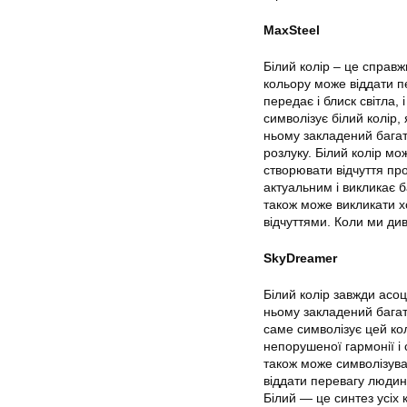
MaxSteel
Білий колір – це справж
кольору може віддати п
передає і блиск світла,
символізує білий колір, 
ньому закладений багат
розлуку. Білий колір мо
створювати відчуття пр
актуальним і викликає ба
також може викликати хо
відчуттями. Коли ми див
SkyDreamer
Білий колір завжди асоці
ньому закладений багат
саме символізує цей ко
непорушеної гармонії і 
також може символізув
віддати перевагу людин
Білий — це синтез усіх к