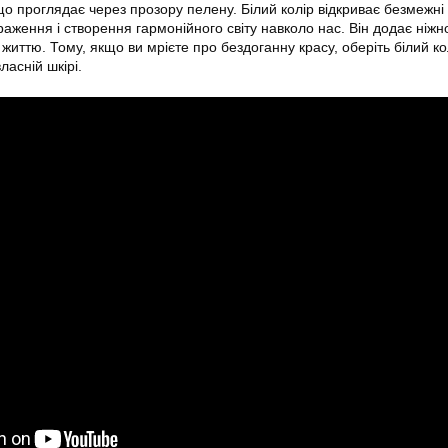
що проглядає через прозору пелену. Білий колір відкриває безмежні
ження і створення гармонійного світу навколо нас. Він додає ніжно
 життю. Тому, якщо ви мрієте про бездоганну красу, оберіть білий кол
ласній шкірі.