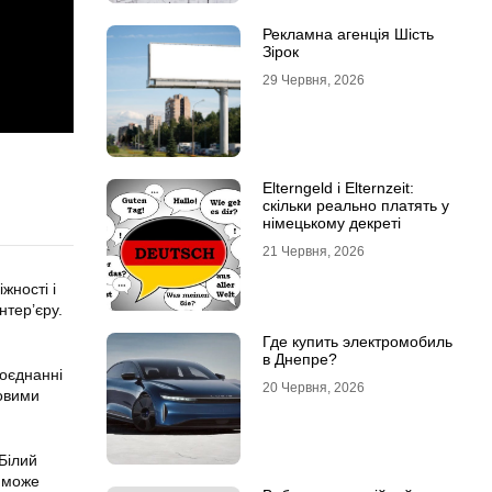
Рекламна агенція Шість
Зірок
29 Червня, 2026
Elterngeld і Elternzeit:
скільки реально платять у
німецькому декреті
21 Червня, 2026
жності і
нтер’єру.
Где купить электромобиль
в Днепре?
поєднанні
20 Червня, 2026
мовими
 Білий
н може