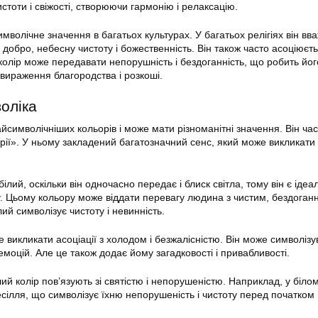
истоти і свіжості, створюючи гармонію і релаксацію.
имволічне значення в багатьох культурах. У багатьох релігіях він вв
добро, небесну чистоту і божественність. Він також часто асоціюєть
 колір може передавати непорушність і бездоганність, що робить йог
вираження благородства і розкоші.
оліка
айсимволічніших кольорів і може мати різноманітні значення. Він ча
ії». У ньому закладений багатозначний сенс, який може викликати 
лий, оскільки він одночасно передає і блиск світла, тому він є іде
у. Цьому кольору може віддати перевагу людина з чистим, бездоган
лий символізує чистоту і невинність.
 викликати асоціації з холодом і безжалісністю. Він може символізу
 емоцій. Але це також додає йому загадковості і привабливості.
лий колір пов’язують зі святістю і непорушеністю. Наприклад, у біло
есілля, що символізує їхню непорушеність і чистоту перед початком