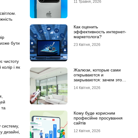
11 Травня, 2026
світлом.
іжність
Как оценить
эффективность интернет-
маркетолога?
ір
 може бути
23 Квітня, 2026
ує чистоту
колір і як
Жалюзи, которые сами
открываются и
закрываются: зачем это
нужно в обычной квартире
14 Квітня, 2026
м,
дей
 та
Кому буде корисним
професійне просування
сайтів
у систему,
12 Квітня, 2026
у дизайні,