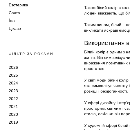
Езотерика
Також білий колір є коль
Свята
людей вважають, що біл
Їжа
Таким чином, білий – це 
Цікаво
викликати яскраві емоції
Використання в
Білий колір є одним з н
ФІЛЬТР ЗА РОКАМИ
життя. Він символізує ч
вираження позитивних ем
2026
простотою.
2025
У світі моди білий колі
2024
яка символізує чистоту 
2023
розкіші і бездоганності.
2022
У сфері дизайну інтер’є
2021
просторим, світлим і св
стилю, оскільки він пере
2020
2019
У художній сфері білий 