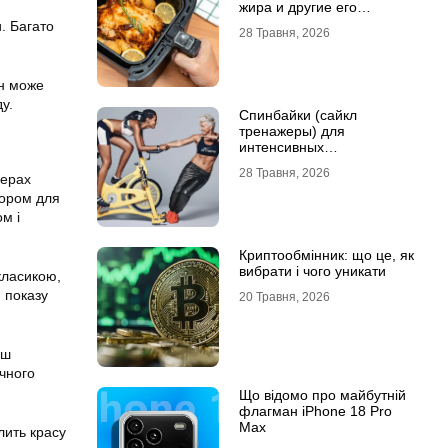
жира и другие его
преимущества
и. Багато
28 Травня, 2026
ін може
у.
Спинбайки (сайкл
тренажеры) для
интенсивных
кардиотренировок и
28 Травня, 2026
активного образа жизни
ферах
льором для
м і
Криптообмінник: що це, як
вибрати і чого уникати
 класикою,
я показу
20 Травня, 2026
ьш
ичного
Що відомо про майбутній
флагман iPhone 18 Pro
Max
лить красу