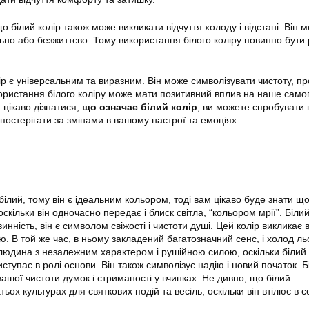
що білий колір також може викликати відчуття холоду і відстані. Він 
ьно або безжиттєво. Тому використання білого коліру повинно бути
ір є універсальним та виразним. Він може символізувати чистоту, пр
користання білого коліру може мати позитивний вплив на наше само
 цікаво дізнатися,
що означає білий колір
, ви можете спробувати
спостерігати за змінами в вашому настрої та емоціях.
ілий, тому він є ідеальним кольором, тоді вам цікаво буде знати щ
оскільки він одночасно передає і блиск світла, “кольором мрії”. Білий
инність, він є символом свіжості і чистоти душі. Цей колір викликає 
ою. В той же час, в ньому закладений багатозначний сенс, і холод ль
людина з незалежним характером і рушійною силою, оскільки білий 
виступає в ролі основи. Він також символізує надію і новий початок. Б
ашої чистоти думок і стриманості у вчинках. Не дивно, що білий
ьох культурах для святкових подій та весіль, оскільки він втілює в с