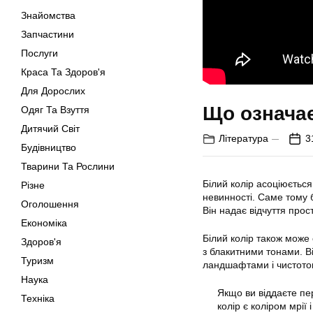
Знайомства
Запчастини
Послуги
Краса Та Здоров'я
Для Дорослих
Що означає
Одяг Та Взуття
Дитячий Світ
Література
3
Будівництво
Тварини Та Рослини
Білий колір асоціюється
Різне
невинності. Саме тому б
Оголошення
Він надає відчуття про
Економіка
Білий колір також може
Здоров'я
з блакитними тонами. Ві
Туризм
ландшафтами і чистотою
Наука
Якщо ви віддаєте пер
Техніка
колір є коліром мрії 