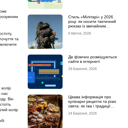
може
 розумним
Стиль «Мілітарі» у 2026
році: як носити тактичний
рюкзак із звичайним
одягом
остоту,
6 Квітня, 2026
почуття та
 включити
Де фізично розміщуються
сайти в інтернеті
29 Березня, 2026
о
 колір
в нас
Цікава інформація про
оду. Він
кулінарні рецепти та різні
стоїть
свята: як їжа і традиції
ілий колір
переплітаються крізь час
24 Березня, 2026
обі