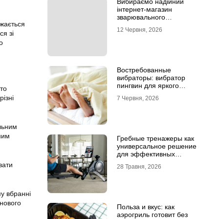
Вибираємо надійний
інтернет-магазин
зварювального
ажається
обладнання
12 Червня, 2026
ся зі
о
Востребованные
вибраторы: вибратор
пингвин для яркого
сто
удовольствия
різні
7 Червня, 2026
альним
ним
Гребные тренажеры как
универсальное решение
для эффективных
кардиотренировок
вати
28 Травня, 2026
му вбранні
 нового
Польза и вкус: как
аэрогриль готовит без