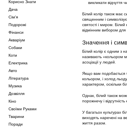
Корисно Знати
викликати відчуття ч
Дача
Білий колір також має с
Сім'я
священним і символізує 
Подорожі
святості і миром. Білий
відмінним вибором для 
Фінанси
Акваріум
Значення і симв
Собаки
Білий колір є одним з н
Коти
називають «кольором мр
асоціації у людей.
Електрика
Авто
Якщо вам подобається бі
Література
кольором, і холод льод
характером, оскільки бі
Музика
Дозвілля
Однак, білий також може
порожнечу і відсутність
Кіно
Своїми Руками
У багатьох культурах бі
Тварини
виходять наречені на в
життя разом.
Поради