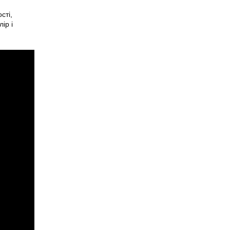
сті,
ір і