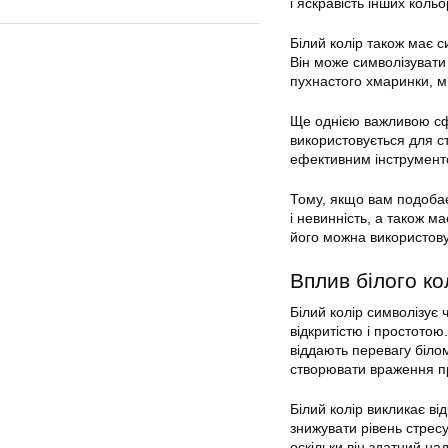
і яскравість інших коль
Білий колір також має с
Він може символізувати 
пухнастого хмаринки, м’
Ще однією важливою сфе
використовується для ст
ефективним інструмент
Тому, якщо вам подобаєт
і невинність, а також ма
його можна використову
Вплив білого к
Білий колір символізує ч
відкритістю і простотою
віддають перевагу біло
створювати враження пр
Білий колір викликає ві
знижувати рівень стрес
оскільки він здатний на