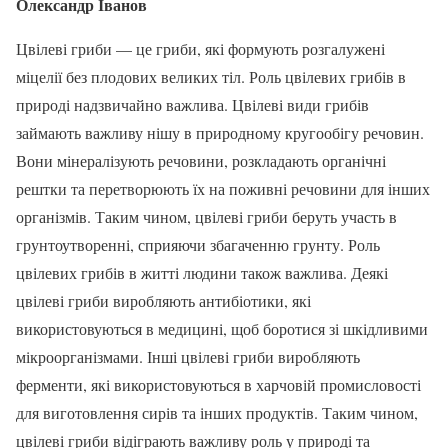
Олександр Іванов
Цвілеві гриби — це гриби, які формують розгалужені
міцелії без плодових великих тіл. Роль цвілевих грибів в
природі надзвичайно важлива. Цвілеві види грибів
займають важливу нішу в природному кругообігу речовин.
Вони мінералізують речовини, розкладають органічні
рештки та перетворюють їх на поживні речовини для інших
організмів. Таким чином, цвілеві гриби беруть участь в
грунтоутворенні, сприяючи збагаченню грунту. Роль
цвілевих грибів в житті людини також важлива. Деякі
цвілеві гриби виробляють антибіотики, які
використовуються в медицині, щоб боротися зі шкідливими
мікроорганізмами. Інші цвілеві гриби виробляють
ферменти, які використовуються в харчовій промисловості
для виготовлення сирів та інших продуктів. Таким чином,
цвілеві гриби відіграють важливу роль у природі та