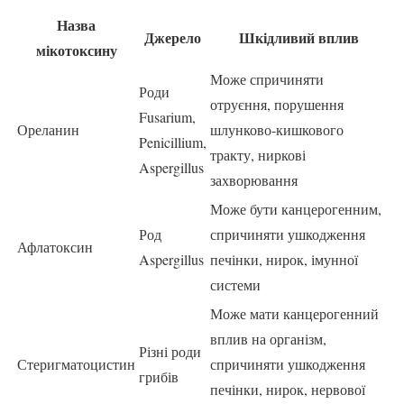
Назва
Джерело
Шкідливий вплив
мікотоксину
Може спричиняти
Роди
отруєння, порушення
Fusarium,
Ореланин
шлунково-кишкового
Penicillium,
тракту, ниркові
Aspergillus
захворювання
Може бути канцерогенним,
Род
спричиняти ушкодження
Афлатоксин
Aspergillus
печінки, нирок, імунної
системи
Може мати канцерогенний
вплив на організм,
Різні роди
Стеригматоцистин
спричиняти ушкодження
грибів
печінки, нирок, нервової