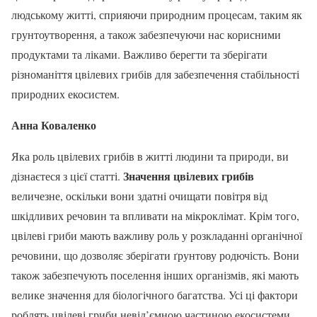
людському житті, сприяючи природним процесам, таким як
грунтоутворення, а також забезпечуючи нас корисними
продуктами та ліками. Важливо берегти та зберігати
різноманіття цвілевих грибів для забезпечення стабільності
природних екосистем.
Анна Коваленко
Яка роль цвілевих грибів в житті людини та природи, ви
Значення цвілевих грибів
дізнаєтеся з цієї статті.
величезне, оскільки вони здатні очищати повітря від
шкідливих речовин та впливати на мікроклімат. Крім того,
цвілеві гриби мають важливу роль у розкладанні органічної
речовини, що дозволяє зберігати ґрунтову родючість. Вони
також забезпечують поселення інших організмів, які мають
велике значення для біологічного багатства. Усі ці фактори
роблять цвілеві гриби невід’ємною частиною екосистеми.