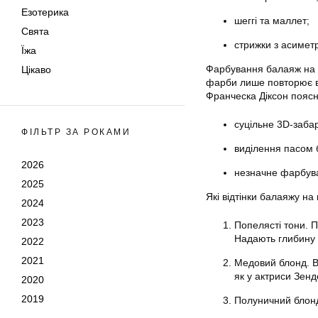
Езотерика
шеггі та маллет;
Свята
стрижки з асимет
Їжа
Фарбування балаяж на до
Цікаво
фарби лише повторює ви
Франческа Діксон поясню
суцільне 3D-заба
ФІЛЬТР ЗА РОКАМИ
виділення пасом 
2026
незначне фарбува
2025
Які відтінки балаяжу на
2024
2023
Попелясті тони. 
Надають глибину 
2022
2021
Медовий блонд. В
як у актриси Зенд
2020
2019
Полуничний блонд.