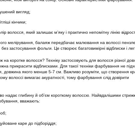
ушений вигляд;
ітліші кінчики;
лір волосся, який залишає м’яку і практично непомітну лінію відрос
йного мелірування, балаяж передбачає малювання на волоссі пензл
 без застосування фольги. Це створює багатовимірні відблиски і легк
 на коротке волосся? Техніку застосовують для волосся різної дов
можна прикрасити відблисками. Для такої техніки фарбування не під
я, довжина якого менше 5-7 см. Важливо розуміти, що створення кр
ому волоссі вимагає акуратності, тому фарбування слід довірити
о надає глибину й об’єм короткому волоссю. Найвдалішими стрижк
рбування, вважають:
боб;
дуйоване каре до підборіддя;
;