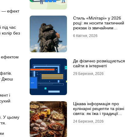
и — ефект
Стиль «Мілітарі» у 2026
році: як носити тактичний
 під час
рюкзак із звичайним
одягом
 колір без
6 Квітня, 2026
м ефектом
Де фізично розміщуються
сайти в інтернеті
фатів.
29 Березня, 2026
у Джош
ент і
сухий
Цікава інформація про
кулінарні рецепти та різні
свята: як їжа і традиції
и. У цьому
переплітаються крізь час
24 Березня, 2026
тя.
ми