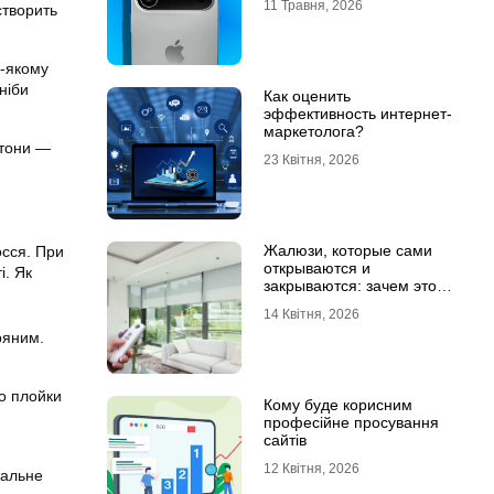
11 Травня, 2026
створить
ь-якому
ніби
Как оценить
эффективность интернет-
маркетолога?
 тони —
23 Квітня, 2026
Жалюзи, которые сами
осся. При
открываются и
і. Як
закрываются: зачем это
нужно в обычной квартире
14 Квітня, 2026
ряним.
бо плойки
Кому буде корисним
професійне просування
сайтів
12 Квітня, 2026
нальне