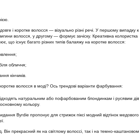
рією.
вге і коротке волосся — візуально різні речі. У першому випадку к
гини волосся, у другому — формує зачіску. Креативна колористка
є, що існує багато різних типів балаяжу на коротке волосся:
рвлення;
біля обличчя;
ння кінчиків.
 коротке волосся в моді? Ось трендові варіанти фарбування:
Підходять натуральним або пофарбованим блондинкам і русявим ді
основному кольору.
идання Byrdie пропонує для стрижок піксі модний відтінок медового
еї.
 Він прекрасний як на світлому волоссі, так і на темно-каштановом