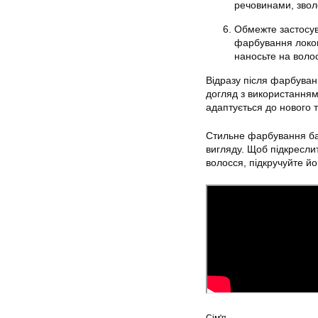
речовинами, звол
Обмежте застосув
фарбування локон
наносьте на воло
Відразу після фарбуван
догляд з використанням
адаптується до нового т
Стильне фарбування бал
вигляду. Щоб підкреслит
волосся, підкручуйте йо