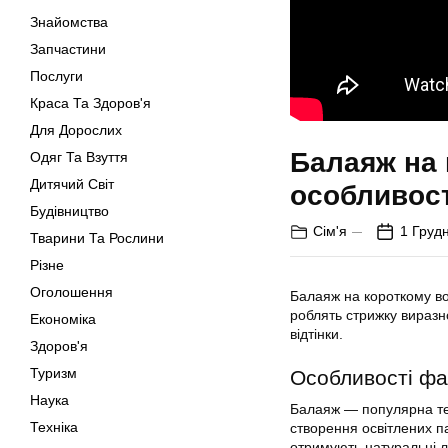
Знайомства
Запчастини
Послуги
Краса Та Здоров'я
Для Дорослих
Балаяж на 
Одяг Та Взуття
Дитячий Світ
особливост
Будівництво
Сім'я
1 Груд
Тварини Та Рослини
Різне
Оголошення
Балаяж на короткому вол
роблять стрижку виразн
Економіка
відтінки.
Здоров'я
Туризм
Особливості фа
Наука
Балаяж — популярна тех
Техніка
створення освітлених п
отримують натуральні л