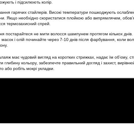
ожують і підсилюють колір.
ання гарячих стайлерів. Високі температури пошкоджують ослаблен
и. Якщо необхідно скористатися плойкою або випрямлячем, обов’
сся термозахисний спрей.
ня постарайтеся не мити волосся шампунем протягом кількох днів.
 масок і олій починайте через 7-10 днів після фарбування, коли во
ону.
аяж має чудовий вигляд на коротких стрижках, надає їм об’єму, с
и глибину кольору, забезпечте правильний догляд і захист, вирівню
го або робіть мокрі укладки.