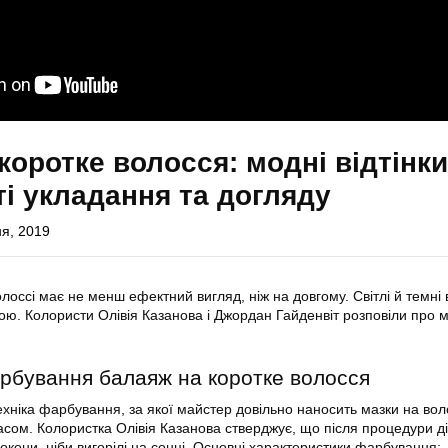
коротке волосся: модні відтінки
і укладання та догляду
ня, 2019
оссі має не менш ефектний вигляд, ніж на довгому. Світлі й темні 
ою. Колористи Олівія Казанова і Джордан Гайденвіт розповіли про 
рбування балаяж на коротке волосся
ніка фарбування, за якої майстер довільно наносить мазки на вол
асом. Колористка Олівія Казанова стверджує, що після процедури д
окони, ніби вигорілі на сонці. Основні характеристики фарбування: