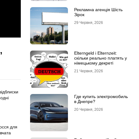
Рекламна агенція Шість
Зірок
29 Червня, 2026
,
Elterngeld і Elternzeit:
скільки реально платять у
німецькому декреті
21 Червня, 2026
відблиски
Где купить электромобиль
модні
в Днепре?
20 Червня, 2026
осся для
івчата