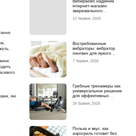
Вибираємо надійний
інтернет-магазин
зварювального
обладнання
12 Червня, 2026
тання.
ем,
Востребованные
вибраторы: вибратор
ість.
пингвин для яркого
удовольствия
жини.
7 Червня, 2026
ходить
асивого
Гребные тренажеры как
универсальное решение
для эффективных
ами, які
кардиотренировок
28 Травня, 2026
Польза и вкус: как
аэрогриль готовит без