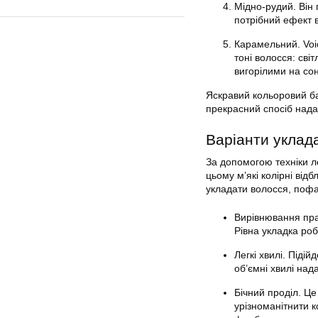
Мідно-рудий. Він
потрібний ефект 
Карамельний. Voi
тоні волосся: сві
вигорілими на сон
Яскравий кольоровий бал
прекрасний спосіб надати
Варіанти уклад
За допомогою техніки л
цьому м’які колірні від
укладати волосся, пофа
Вирівнювання пра
Рівна укладка роб
Легкі хвилі. Піді
об’ємні хвилі на
Бічний проділ. Ц
урізноманітнити к