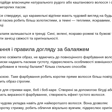
 підійде власницям натурального рудого або каштанового волосся і 
вигорілих пасом.
ce стверджує, що карамельні відтінки мають чудовий вигляд на буд
тлі пасма робить більш золотистими, а темні — теплими, яскравими, 
ці.
аяж залишається в тренді. Сині, зелені, яскраво-рожеві та бузкові
 зачісці свіжості та оригінальності.
ання і правила догляду за балаяжем
егко освіжити образ, не вдаючись до повноцінного фарбування вол
блиски надають пасмам густоту, підкреслюють особливості зовнішност
рбоване в техніці балаяж? Кілька стильних способів:
скою. Таке фарбування робить коротке пряме волосся більш повіт
ить образ строгим.
йде для стрижки каре, боб і боб-каре. Створені за допомогою бігуді а
дають виразності фарбуванню, створюють ефект густого волосся.
е чудова укладка навіть для найкоротшого волосся. Вона дозволяє
оротку стрижку, робить обличчя візуально вужчим, підкреслює оригі