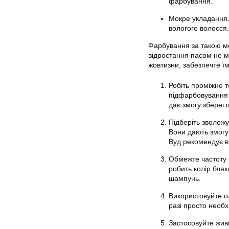
фарбування.
Мокре укладання.
вологого волосся.
Фарбування за такою мет
відростання пасом не м
жовтизни, забезпечте ї
Робіть проміжне 
підфарбовування
дає змогу зберегт
Підберіть зволож
Вони дають змогу
Вуд рекомендує в
Обмежте частоту 
робить колір бля
шампунь.
Використовуйте ол
разі просто необх
Застосовуйте жив