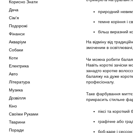
Корисно Знати
Дача
природний невим
Сім'я
темне коріння і св
Подорожі
більш виразний ко
Фінанси
Акваріум
На відміну від традиці
змоченим в освітлювачі,
Собаки
Коти
Чи можна робити балаяж
Навіть короткі зачіски 
Електрика
занадто коротке волосс
Авто
балаяжу на дуже коротк
Література
професіоналу.
Музика
Таке фарбування миттєв
Дозвілля
прикрасить стильне фа
Кіно
піксі та короткий 
Своїми Руками
графічне або гра
Тварини
Поради
боб-каре і сессон