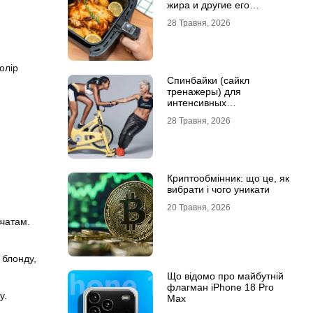
жира и другие его
преимущества
28 Травня, 2026
олір
Спинбайки (сайкл
тренажеры) для
интенсивных
кардиотренировок и
28 Травня, 2026
активного образа жизни
Криптообмінник: що це, як
вибрати і чого уникати
20 Травня, 2026
вчатам.
 блонду,
Що відомо про майбутній
флагман iPhone 18 Pro
у.
Max