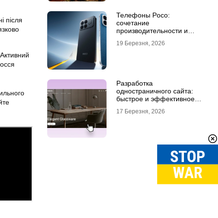
Телефоны Poco:
і після
сочетание
язково
производительности и
стиля
19 Березня, 2026
 Активний
лосся
Разработка
одностраничного сайта:
тильного
быстрое и эффективное
йте
решение для бизнеса
17 Березня, 2026