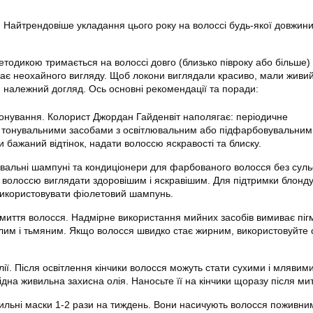
 Найтрендовіше укладання цього року на волоссі будь-якої довжин
одикою тримається на волоссі довго (близько півроку або більше) і
ає неохайного вигляду. Щоб локони виглядали красиво, мали живий
м належний догляд. Ось основні рекомендації та поради:
тонування. Колорист Джордан Гайденвіт наполягає: періодичне
 тонувальними засобами з освітлювальним або підфарбовувальни
и бажаний відтінок, надати волоссю яскравості та блиску.
увальні шампуні та кондиціонери для фарбованого волосся без суль
 волоссю виглядати здоровішим і яскравішим. Для підтримки блонд
икористовувати фіолетовий шампунь.
миття волосся. Надмірне використання мийних засобів вимиває пігм
клим і тьмяним. Якщо волосся швидко стає жирним, використовуйте 
ії. Після освітлення кінчики волосся можуть стати сухими і млявим
ідна живильна захисна олія. Наносьте її на кінчики щоразу після мит
ильні маски 1-2 рази на тиждень. Вони насичують волосся поживни