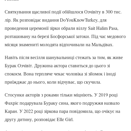
Святкування щасливої події обійшлося Озчівіту в 300 тис.
лір. Як розповідає видання DoYouKnowTurkey, для
проведення церемонії зірки обрали віллу Sait Halim Pasa,
розташовану на березі Босфорської затоки. Під час медового
місяця знамениті молодята відпочивали на Мальдівах.
Навіть після весілля шанувальниці стежать за тим, як живе
Бурак Озчівіт. Дружина актора ставиться до цього зі
спокоєм. Вона терпляче чекає чоловіка зі зйомок і іноді
приїжджає до нього, коли відчуває, що скучила.
Стосунки акторів з роками тільки міцніють. У 2019 році
Фахріє подарувала Бураку сина, якого подружжя назвало
Каран. У 2022 році зіркова пара повідомила, що очікує на
другу дитину, розповідає Elle Girl.