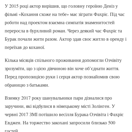
У 2015 році актор вирішив, що головну героїню Деніз у
фільмі «Кохання схоже на тебе» має зіграти Фахріє. Під час
роботи над проектом взаємна симпатія знаменитостей
переросла в бурхливий роман. Через деякий час Фахріє та
Бурак почали жити разом. Актор здав своє житло в оренду і
переїхав до коханої.
Кілька місяців спільного проживання допомогли Озчівіту
зрозуміти, що з цією дівчиною він хоче об’єднати життя.
Перед пропозицією руки і серця актор познайомив свою
обраницю з батьками.
Взимку 2017 року шанувальники пари дізналися про
заручини, які відбулися в німецькому місті Золінген. У
червні 2017 ЗМІ потішило весілля Бурака Озчівіта і Фахріє
Евджен. На торжество закохані запросили близько 500
гостей.