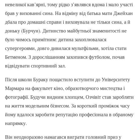
невеликої кав’ярні, тому рідко з’являвся вдома і мало участі
брав у вихованні сина. На відміну від батька мати Джейхан
дбала про домашні справи і виховувала не тільки сина, а й
доньку (Бурчун). Дитинство майбутньої знаменитості не
було чимось примітним: дитина захоплювалася
супергероями, довго дивилася мультфільми, хотіла стати
Бетменом. З дорослішанням захопився футболом, почав
відвідувати спортивний зал.
Після школи Бураку пощастило вступити до Університету
Мармара на факультет кіно, образотворчого мистецтва і
фотографії. Будучи видним хлопцем, Озчівіт став заробляти
на життя модельним бізнесом. За короткий проміжок часу
йому вдалося заробити репутацію професіонала в обраному
напрямку.
Він неодноразово намагався виграти головний приз у