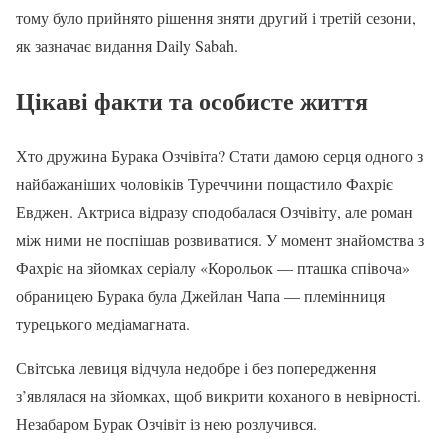
тому було прийнято рішення зняти другий і третій сезони,
як зазначає видання Daily Sabah.
Цікаві факти та особисте життя
Хто дружина Бурака Озчівіта? Стати дамою серця одного з
найбажаніших чоловіків Туреччини пощастило Фахріє
Евджен. Актриса відразу сподобалася Озчівіту, але роман
між ними не поспішав розвиватися. У момент знайомства з
Фахріє на зйомках серіалу «Корольок — пташка співоча»
обраницею Бурака була Джейлан Чапа — племінниця
турецького медіамагната.
Світська левиця відчула недобре і без попередження
з’являлася на зйомках, щоб викрити коханого в невірності.
Незабаром Бурак Озчівіт із нею розлучився.