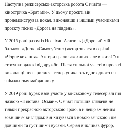
Наступна режисерсько-акторська робота Озчівіта —
кінострічка «Брат мій». У цьому проєкті він
продемонстрував вокал, виконавши з іншими учасниками
проєкту пісню «Дорога на південь».
У 2015 році разом із Несліхан Атагюль («Дорогий мій
батько», «Дно», «Самогубець») актор знявся в серіалі
«Чорне кохання». Актори грали закоханих, але в житті їхні
стосунки далекі від дружби. Після спільної участі в проєкті
виконавці посварилися і тепер уникають одне одного на
знімальному майданчику.
У 2019 році Бурак взяв участь у військовому телесеріалі під
назвою «Підстава: Осман». Озчівіт потішив глядачів не
тільки прекрасною акторською грою, а й дещо зміненим
зовнішнім виглядом: він хизувався з новою зачіскою і ще
довшими та густішими вусами. Серіал викликав фурор,