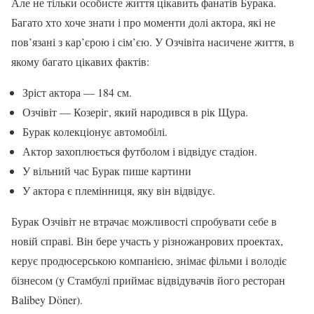
Але не тільки особисте життя цікавить фанатів Бурака.
Багато хто хоче знати і про моменти долі актора, які не
пов’язані з кар’єрою і сім’єю. У Озчівіта насичене життя, в
якому багато цікавих фактів:
Зріст актора — 184 см.
Озчівіт — Козеріг, який народився в рік Щура.
Бурак колекціонує автомобілі.
Актор захоплюється футболом і відвідує стадіон.
У вільний час Бурак пише картини
У актора є племінниця, яку він відвідує.
Бурак Озчівіт не втрачає можливості спробувати себе в
новій справі. Він бере участь у різножанрових проектах,
керує продюсерською компанією, знімає фільми і володіє
бізнесом (у Стамбулі приймає відвідувачів його ресторан
Balibey Döner).