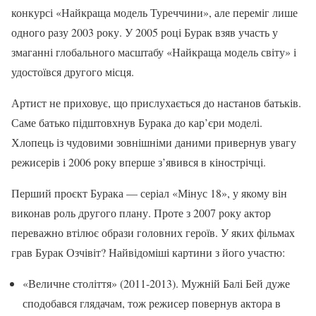
конкурсі «Найкраща модель Туреччини», але переміг лише
одного разу 2003 року. У 2005 році Бурак взяв участь у
змаганні глобального масштабу «Найкраща модель світу» і
удостоївся другого місця.
Артист не приховує, що прислухається до настанов батьків.
Саме батько підштовхнув Бурака до кар’єри моделі.
Хлопець із чудовими зовнішніми даними привернув увагу
режисерів і 2006 року вперше з’явився в кінострічці.
Перший проєкт Бурака — серіал «Мінус 18», у якому він
виконав роль другого плану. Проте з 2007 року актор
переважно втілює образи головних героїв. У яких фільмах
грав Бурак Озчівіт? Найвідоміші картини з його участю:
«Величне століття» (2011-2013). Мужній Балі Бей дуже
сподобався глядачам, тож режисер повернув актора в