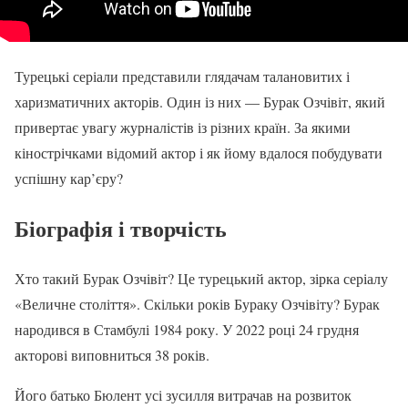
Турецькі серіали представили глядачам талановитих і
харизматичних акторів. Один із них — Бурак Озчівіт, який
привертає увагу журналістів із різних країн. За якими
кінострічками відомий актор і як йому вдалося побудувати
успішну кар’єру?
Біографія і творчість
Хто такий Бурак Озчівіт? Це турецький актор, зірка серіалу
«Величне століття». Скільки років Бураку Озчівіту? Бурак
народився в Стамбулі 1984 року. У 2022 році 24 грудня
акторові виповниться 38 років.
Його батько Бюлент усі зусилля витрачав на розвиток