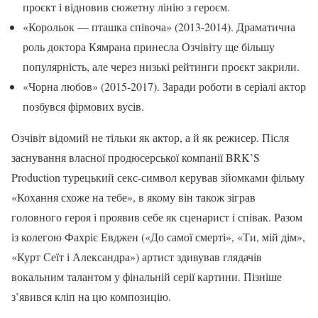
проєкт і відновив сюжетну лінію з героєм.
«Корольок — пташка співоча» (2013-2014). Драматична
роль доктора Кямрана принесла Озчівіту ще більшу
популярність, але через низькі рейтинги проєкт закрили.
«Чорна любов» (2015-2017). Заради роботи в серіалі актор
позбувся фірмових вусів.
Озчівіт відомий не тільки як актор, а й як режисер. Після
заснування власної продюсерської компанії BRK’S
Production турецький секс-символ керував зйомками фільму
«Кохання схоже на тебе», в якому він також зіграв
головного героя і проявив себе як сценарист і співак. Разом
із колегою Фахріє Евджен («До самої смерті», «Ти, мій дім»,
«Курт Сеїт і Александра») артист здивував глядачів
вокальним талантом у фінальній серії картини. Пізніше
з’явився кліп на цю композицію.