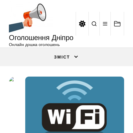
Оголошення
Перейти
Дніпро
до
вмісту
Оголошення Дніпро
Онлайн дошка оголошень
ЗМІСТ