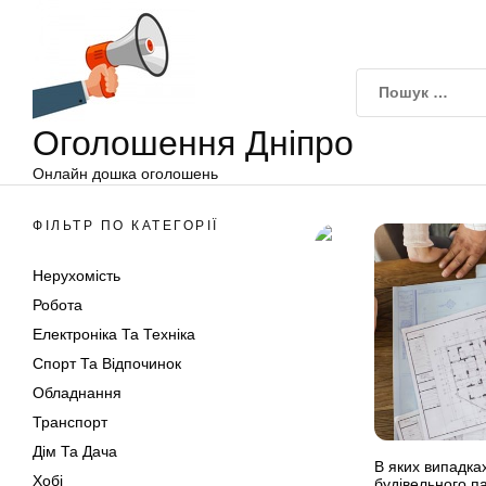
Оголошення
Перейти
Дніпро
до
вмісту
Оголошення Дніпро
Онлайн дошка оголошень
ФІЛЬТР ПО КАТЕГОРІЇ
Нерухомість
Робота
Електроніка Та Техніка
Спорт Та Відпочинок
Обладнання
Транспорт
Дім Та Дача
В яких випадк
Хобі
будівельного п