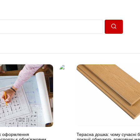
Пошук
ах оформлення
Терасна дошка: чому сучасні б
аспорту є обов’язковим
локації обирають довговічні м