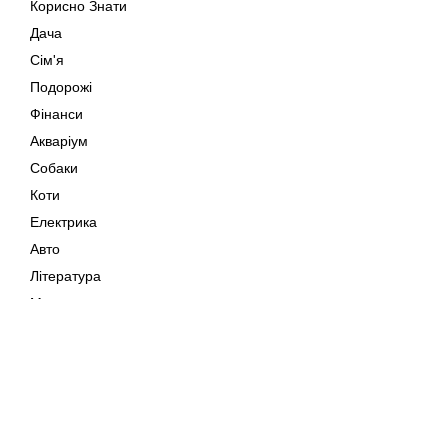
Корисно Знати
Дача
Сім'я
Подорожі
Фінанси
Акваріум
Собаки
Коти
Електрика
Авто
Література
Музика
Дозвілля
Кіно
Мапа сайту
Своїми Руками
Тварини
Авторське право © 202
Поради