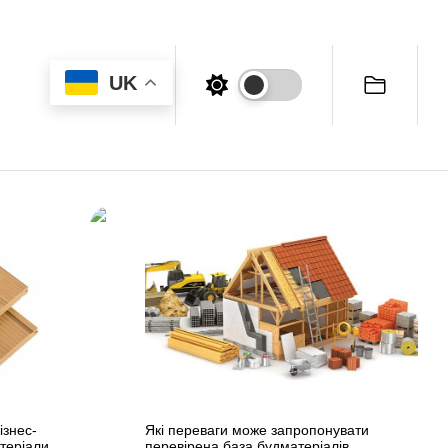
UK
ізнес-
Які переваги може запропонувати
атеріали
перевірена база будматеріалів