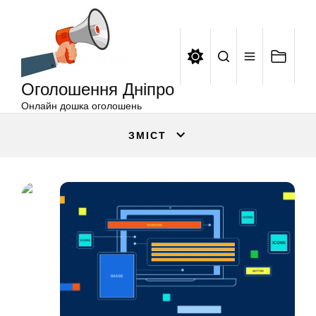
Оголошення
Перейти
Дніпро
до
вмісту
Оголошення Дніпро
Онлайн дошка оголошень
ЗМІСТ