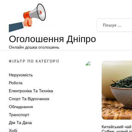
Оголошення
Перейти
Дніпро
до
вмісту
Оголошення Дніпро
Онлайн дошка оголошень
ФІЛЬТР ПО КАТЕГОРІЇ
Нерухомість
Робота
Електроніка Та Техніка
Спорт Та Відпочинок
Обладнання
Транспорт
Дім Та Дача
Китайський чай 
Хобі
Coffee: новий р