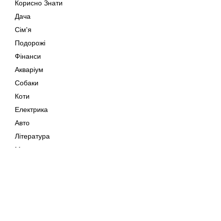
Корисно Знати
Дача
Сім'я
Подорожі
Фінанси
Акваріум
Собаки
Коти
Електрика
Авто
Література
Музика
Дозвілля
Кіно
Мапа сайту
Своїми Руками
Тварини
Авторське право © 202
Поради