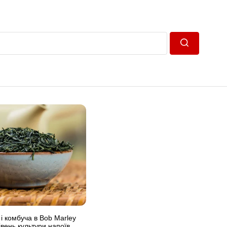
Пошук
і комбуча в Bob Marley
івень культури напоїв