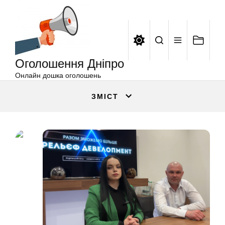
Оголошення
Перейти
Дніпро
до
вмісту
Оголошення Дніпро
Онлайн дошка оголошень
ЗМІСТ