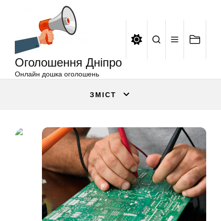
Оголошення
Перейти
Дніпро
до
вмісту
Оголошення Дніпро
Онлайн дошка оголошень
ЗМІСТ