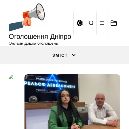
Оголошення
Перейти
Дніпро
до
вмісту
Оголошення Дніпро
Онлайн дошка оголошень
ЗМІСТ