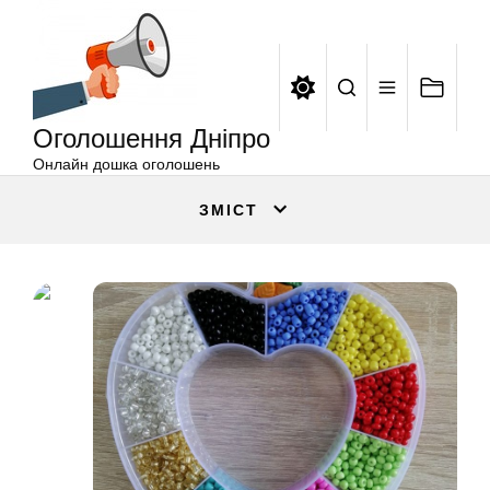
Оголошення
Перейти
Дніпро
до
вмісту
Оголошення Дніпро
Онлайн дошка оголошень
ЗМІСТ