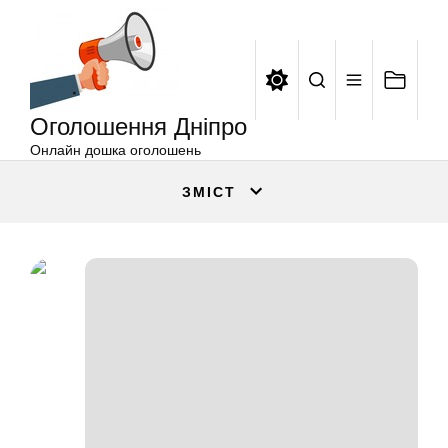
Оголошення
Перейти
Дніпро
до
вмісту
Оголошення Дніпро
Онлайн дошка оголошень
ЗМІСТ