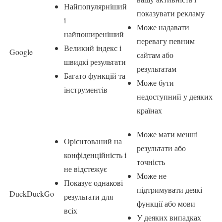
Найпопулярніший
показувати рекламу
і
Може надавати
найпоширеніший
перевагу певним
Великий індекс і
Google
сайтам або
швидкі результати
результатам
Багато функцій та
Може бути
інструментів
недоступний у деяких
країнах
Може мати менші
Орієнтований на
результати або
конфіденційність і
точність
не відстежує
Може не
Показує однакові
підтримувати деякі
DuckDuckGo
результати для
функції або мови
всіх
У деяких випадках