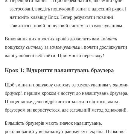
Перевірити зміни — Щоб переконатися, що зміни були
застосовані, введіть пошуковий запит в адресний рядок і
натисніть клавішу Enter. Тепер результати повинні
з’явитися в новій пошуковій системі за замовчуванням.
Виконання цих простих кроків дозволить вам
змінити
пошукову
систему
за
замовчуванням
і почати досліджувати
ваші улюблені веб-сайти. Приємного перегляду!
Крок 1: Відкриття налаштувань браузера
Щоб змінити пошукову систему за замовчуванням у
вашому
браузері
, першим кроком є доступ до налаштувань браузера.
Процес може дещо відрізнятися залежно від того, яким
браузером ви користуєтеся, але загальний метод однаковий.
Більшість браузерів мають значок налаштувань,
розташований у верхньому правому куті екрана. Ця іконка