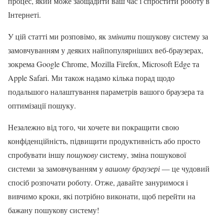
процес, який може заощадити ваш час і спростити роботу в
Інтернеті.
У цій статті ми розповімо, як
змінити
пошукову систему за
замовчуванням у деяких найпопулярніших веб-браузерах,
зокрема Google Chrome, Mozilla Firefox, Microsoft Edge та
Apple Safari. Ми також надамо кілька порад щодо
подальшого налаштування параметрів вашого браузера та
оптимізації пошуку.
Незалежно від того, чи хочете ви покращити свою
конфіденційність, підвищити продуктивність або просто
спробувати іншу
пошукову
систему, зміна пошукової
системи за замовчуванням у
вашому браузері
— це чудовий
спосіб розпочати роботу. Отже, давайте зануримося і
вивчимо кроки, які потрібно виконати, щоб перейти на
бажану пошукову систему!