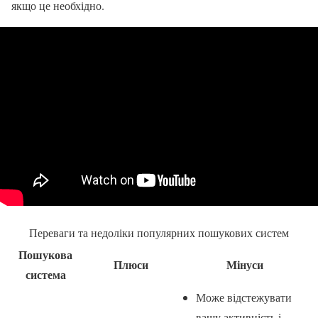
якщо це необхідно.
Переваги та недоліки популярних пошукових систем
Пошукова
Плюси
Мінуси
система
Може відстежувати
вашу активність і