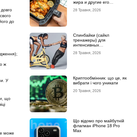
жира и другие его
преимущества
 довго
28 Травня, 2026
 свого
його до
Спинбайки (сайкл
тренажеры) для
интенсивных
кардиотренировок и
28 Травня, 2026
одження);
активного образа жизни
о ж
Криптообмінник: що це, як
ми. У
вибрати і чого уникати
20 Травня, 2026
и, що
іці
Що відомо про майбутній
флагман iPhone 18 Pro
Max
Це може