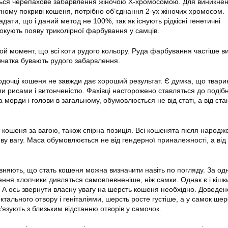
ься черепахове забарвлення жіночою Х-хромосомою. Для виникнен
тному покриві кошеня, потрібно об’єднання 2-ух жіночих хромосом.
адати, що і даний метод не 100%, так як існують рідкісні генетичні
кують появу триколірної фарбування у самців.
й момент, що всі коти рудого кольору. Руда фарбування частіше в
дівчатка бувають рудого забарвлення.
рдочці кошеня не завжди дає хороший результат. Є думка, що твари
ми рисами і витонченістю. Фахівці насторожено ставляться до подіб
а морди і голови в загальному, обумовлюється не від статі, а від ста
 кошеня за вагою, також спірна позиція. Всі кошенята після народж
у вагу. Маса обумовлюється не від гендерної приналежності, а від
вняють, що стать кошеня можна визначити навіть по погляду. За одн
ння хлопчики дивляться самовпевненіше, ніж самки. Однак є і кішки
. А ось звернути власну увагу на шерсть кошеня необхідно. Доведен
ктального отвору і геніталіями, шерсть росте густіше, а у самок ше
в’язують з близьким відстанню отворів у самочок.