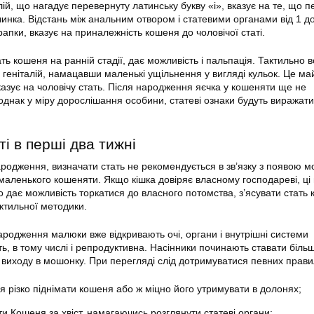
алій, що нагадує перевернуту латинську букву «i», вказує на те, що 
инка. Відстань між анальним отвором і статевими органами від 1 д
рапки, вказує на приналежність кошеня до чоловічої статі.
ть кошеня на ранній стадії, дає можливість і пальпація. Тактильно 
геніталій, намацавши маленькі ущільнення у вигляді кульок. Це ма
казує на чоловічу стать. Після народження яєчка у кошеняти ще не
однак у міру дорослішання особини, статеві ознаки будуть виражат
і в перші два тижні
народження, визначати стать не рекомендується в зв’язку з появою м
 маленького кошеняти. Якщо кішка довіряє власному господареві, ці 
ко дає можливість торкатися до власного потомства, з’ясувати стать
ктильної методики.
народження малюки вже відкривають очі, органи і внутрішні системи
, в тому числі і репродуктивна. Насінники починають ставати біль
 виходу в мошонку. При перегляді слід дотримуватися певних прави
 різко піднімати кошеня або ж міцно його утримувати в долонях;
и Кошеня за хвіст, намагаючись розглянути статеві органи;