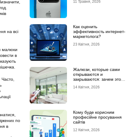
Визначити,
11 Травня, 2026
тод.
ків
Как оценить
еня на всі
эффективность интернет-
маркетолога?
23 Квітня, 2026
ли малюки
ровести в
вказують
кішечка.
Жалюзи, которые сами
открываются и
 Часто,
закрываются: зачем это
нужно в обычной квартире
ь
14 Квітня, 2026
о
ьпації
Кому буде корисним
знатися,
професійне просування
оджених по
сайтів
ня в
12 Квітня, 2026
м