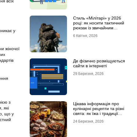
ня всіх
Стиль «Мілітарі» у 2026
році: як носити тактичний
рюкзак із звичайним
иникає у
одягом
6 Квітня, 2026
ни жіночої
них
ндартів
Де фізично розміщуються
сайти в інтернеті
29 Березня, 2026
ення
ією з
Цікава інформація про
, які
кулінарні рецепти та різні
свята: як їжа і традиції
о, що у
переплітаються крізь час
рстний
24 Березня, 2026