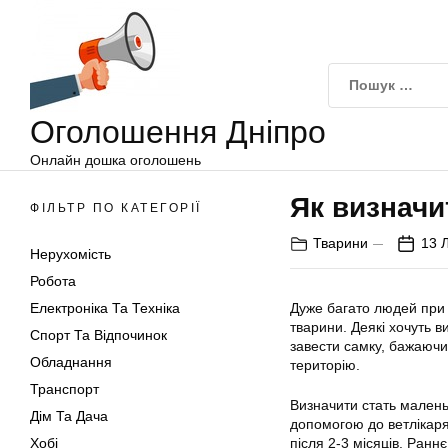
Оголошення
Перейти
Дніпро
до
вмісту
Оголошення Дніпро
Онлайн дошка оголошень
Як визначи
ФІЛЬТР ПО КАТЕГОРІЇ
Тварини
13 
Нерухомість
Робота
Електроніка Та Техніка
Дуже багато людей при 
тварини. Деякі хочуть в
Спорт Та Відпочинок
завести самку, бажаючи 
Обладнання
територію.
Транспорт
Визначити стать маленьк
Дім Та Дача
допомогою до ветлікаря
Хобі
після 2-3 місяців. Ранн