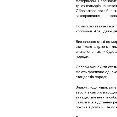
матеріалом. Переносит
трьох кольорів на шерс
Обов’язково потрібно зг
захворювання, що прово
Помилкою вважається то
хлопчиків. Але і деякі 
Визначення статі по мо
статі мають дуже м’яки
визначень, так як будов
породи.
Спроби визначити стать
мають фактично однаков
стандартів породи.
Знаючі люди кішок запе
версій з самого народже
занадто впевнені в собі
самців між відстанню ре
покрив відсутній. Це по