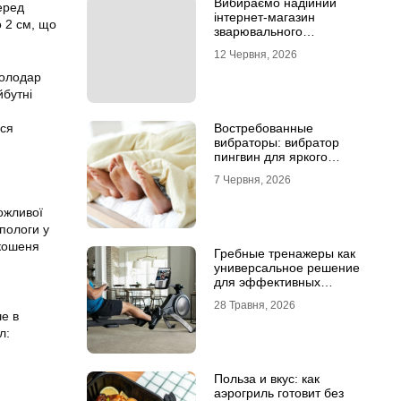
Вибираємо надійний
перед
інтернет-магазин
о 2 см, що
зварювального
обладнання
12 Червня, 2026
володар
йбутні
ися
Востребованные
вибраторы: вибратор
пингвин для яркого
удовольствия
7 Червня, 2026
ожливої
пологи у
 кошеня
Гребные тренажеры как
универсальное решение
для эффективных
кардиотренировок
28 Травня, 2026
ше в
л:
Польза и вкус: как
аэрогриль готовит без