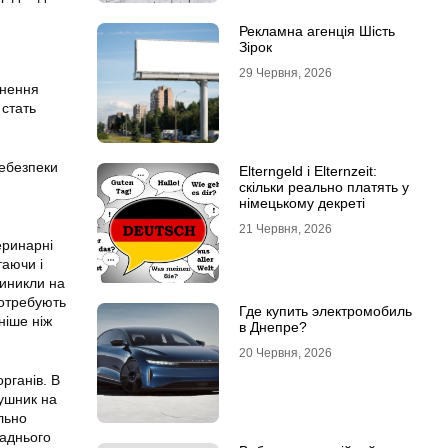
Рекламна агенція Шість
Зірок
29 Червня, 2026
гнення
 стать
Небезпеки
Elterngeld і Elternzeit:
скільки реально платять у
німецькому декреті
21 Червня, 2026
еринарні
таючи і
виникли на
потребують
Где купить электромобиль
ніше ніж
в Днепре?
20 Червня, 2026
рганів. В
рушник на
ально
заднього