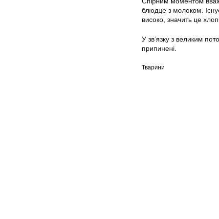
Спірним моментом вваж
блюдце з молоком. Існує
високо, значить це хлоп
У зв’язку з великим пот
припинені.
Тварини