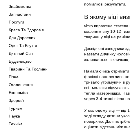
помилкові результати.
Знайомства
Запчастини
В якому віці ви
Послуги
чітко виражена статева 
Краса Та Здоров'я
кошеням віку 10-12 тиж
тварини у віці не раніше
Для Дорослих
Одяг Та Взуття
Досвідчені заводчики з
Дитячий Світ
назвати дівчинку чолові
залишається з кличкою,
Будівництво
Тварини Та Рослини
Намагаючись отримати д
фахівці наполегливо не
Різне
тривало утримуючи в ру
Оголошення
світ малюки відчувають 
Економіка
тепла матері-кішки. На
через 3-4 тижні після 
Здоров'я
Туризм
У молодому віці — від 1
ході огляду дитини укл
Наука
поверхню. Далі потрібно
Техніка
оцінити відстань між а