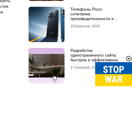
нують
остик
Телефоны Poco:
ка.
сочетание
производительности и
стиля
19 Березня, 2026
Разработка
одностраничного сайта:
быстрое и эффективное
решение для бизнеса
17 Березня, 2026