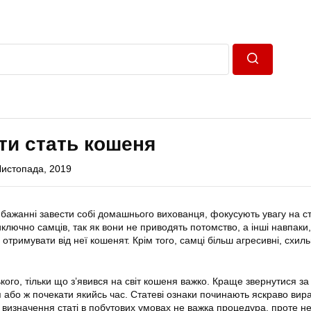
Пошук
ти стать кошеня
Листопада, 2019
бажанні завести собі домашнього вихованця, фокусують увагу на с
иключно самців, так як вони не приводять потомство, а інші навпаки,
отримувати від неї кошенят. Крім того, самці більш агресивні, схиль
ого, тільки що з’явився на світ кошеня важко. Краще звернутися за
 або ж почекати якийсь час. Статеві ознаки починають яскраво вир
є визначення статі в побутових умовах не важка процедура, проте не