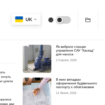
UK
Як вибрати станцію
управління САУ “Каскад”
для насоса
2 Серпня, 2026
тать
 хочуть
В яких випадках
ні цілити
оформлення будівельного
паспорту є обов’язковим
21 Липня, 2026
ажатися
рідко дає