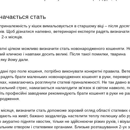
значається стать
приналежність у кішок вимальовується в старшому віці – після дося
нів. Щоб дізнатися напевно, ветеринарні експерти радять визначати
 2-х місяців.
датні цілком можливо визначити стать новонародженого кошеняти. 
чий кличкою і навпаки досить великі. Після такої помилки, тварина
 яку йому дали.
ані про поле кошеня, потрібно виконувати конкретні правила. Вет
 радять брати маленьких новонароджених кошенят в руки, перевер
ках, намагаючись розглянути статеві приналежності. Не так давно 
сильний стрес, намагаються налагодити зв’язок зі світом навколо, 
віть професійні заводчики рекомендують брати кошенят в руки не ра
народження.
 місяця, визначити стать допоможе зоровий огляд області статевих о
адають на живіт, бажано заздалегідь настелити теплу пелюшку або 
 акуратно підняти хвостик, тільки не здійснюючи різких рухів, і візу
нальним отвором і статевими органами. Близьке розташування 2-ух 