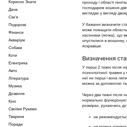
Корисно Знати
проходу і області геніт
господарем кошеня-дівч
Дача
виглядає у вигляді двок
Сім'я
У бажанні визначити ста
Подорожі
може помацати область 
Фінанси
насінники (яєчка), що в
Акваріум
опустилися в мошонку, 
яскравіше.
Собаки
Коти
Визначення стат
Електрика
У перші 2 тижні після 
Авто
психологічної травми у
неї не перші і вона лег
Література
можна за допомогою та
Музика
Дозвілля
Через два тижні після 
нормально функціонують
Кіно
розмірах, рухаючись до
Своїми Руками
Тварини
не рекомендується
Поради
не можна піднімат