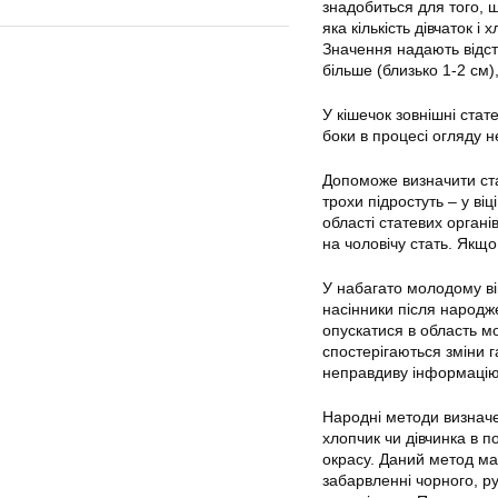
знадобиться для того, 
яка кількість дівчаток 
Значення надають відста
більше (близько 1-2 см)
У кішечок зовнішні стат
боки в процесі огляду 
Допоможе визначити ста
трохи підростуть – у ві
області статевих органі
на чоловічу стать. Якщ
У набагато молодому ві
насінники після народж
опускатися в область м
спостерігаються зміни г
неправдиву інформацію
Народні методи визначен
хлопчик чи дівчинка в п
окрасу. Даний метод ма
забарвленні чорного, ру