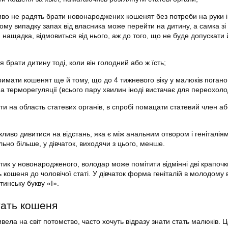
иво не радять брати новонароджених кошенят без потреби на руки і
ому випадку запах від власника може перейти на дитину, а самка зі
 нащадка, відмовиться від нього, аж до того, що не буде допускати 
 брати дитину тоді, коли він голодний або ж їсть;
римати кошенят ще й тому, що до 4 тижневого віку у малюків погано
а терморегуляції (всього пару хвилин іноді вистачає для переохол
и на область статевих органів, в спробі помацати статевий член аб
жливо дивитися на відстань, яка є між анальним отвором і геніталія
ально більше, у дівчаток, виходячи з цього, менше.
тик у новонародженого, володар може помітити відмінні дві крапочк
 кошеня до чоловічої статі. У дівчаток форма геніталій в молодому в
инську букву «І».
тать кошеня
ивела на світ потомство, часто хочуть відразу знати стать малюків. 