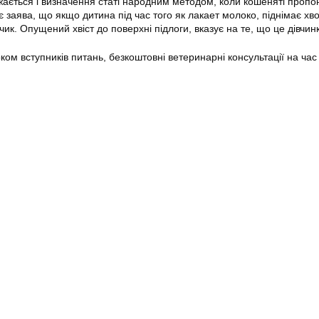
ається і визначення статі народним методом, коли кошеняті пропо
 заява, що якщо дитина під час того як лакает молоко, піднімає хв
чик. Опущений хвіст до поверхні підлоги, вказує на те, що це дівчин
оком вступників питань, безкоштовні ветеринарні консультації на час