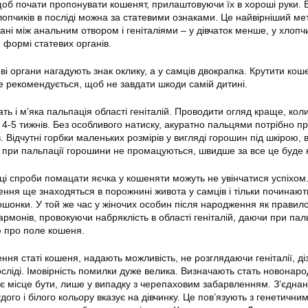
щоб почати пропонувати кошенят, прилаштовуючи їх в хороші руки. 
і хлопчиків в посліді можна за статевими ознаками. Це найвірніший ме
ні між анальним отвором і геніталіями – у дівчаток менше, у хлопчи
, формі статевих органів.
еві органи нагадують знак оклику, а у самців двокрапка. Крутити кош
не рекомендується, щоб не завдати шкоди самій дитині.
ть і м’яка пальпація області геніталій. Проводити огляд краще, ко
ці 4-5 тижнів. Без особливого натиску, акуратно пальцями потрібно п
в. Відчутні горбки маленьких розмірів у вигляді горошин під шкірою, 
о при пальпації горошини не промацуються, швидше за все це буде 
ці спроби помацати яєчка у кошеняти можуть не увінчатися успіхом.
ення ще знаходяться в порожнині живота у самців і тільки починают
ошонки. У той же час у жіночих особин після народження як правил
армонів, провокуючи набряклість в області геніталій, даючи при пал
 про поле кошеня.
ня статі кошеня, надають можливість, не розглядаючи геніталії, ді
осліді. Імовірність помилки дуже велика. Визначають стать новонар
є місце бути, лише у випадку з черепаховим забарвленням. З’єднан
дого і білого кольору вказує на дівчинку. Це пов’язують з генетични