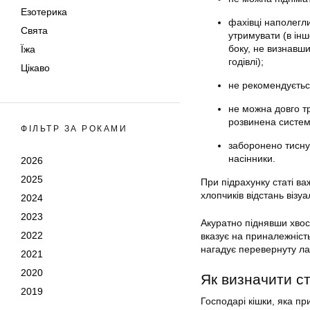
Езотерика
фахівці наполегл
Свята
утримувати (в інш
боку, не визнавши
Їжа
годівлі);
Цікаво
не рекомендується
не можна довго т
розвинена систем
ФІЛЬТР ЗА РОКАМИ
заборонено тиснут
насінники.
2026
2025
При підрахунку статі ва
хлопчиків відстань візу
2024
2023
Акуратно піднявши хвос
2022
вказує на приналежність
нагадує перевернуту лат
2021
2020
Як визначити с
2019
Господарі кішки, яка пр