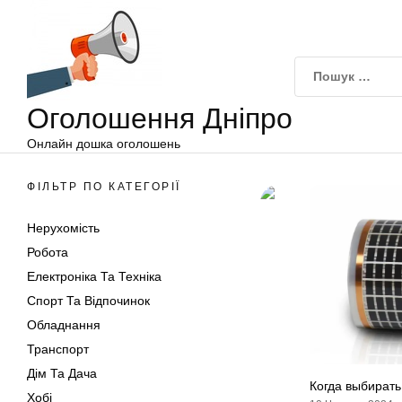
Оголошення
Перейти
Дніпро
до
вмісту
Оголошення Дніпро
Онлайн дошка оголошень
ФІЛЬТР ПО КАТЕГОРІЇ
Нерухомість
Робота
Електроніка Та Техніка
Спорт Та Відпочинок
Обладнання
Транспорт
Дім Та Дача
Когда выбирать
Хобі