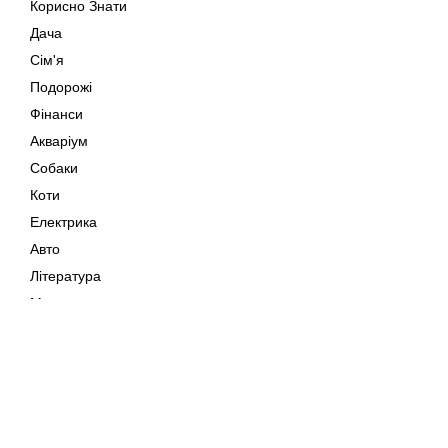
Корисно Знати
Дача
Сім'я
Подорожі
Фінанси
Акваріум
Собаки
Коти
Електрика
Авто
Література
Музика
Дозвілля
Кіно
Мапа сайту
Своїми Руками
Тварини
Авторське право © 202
Поради