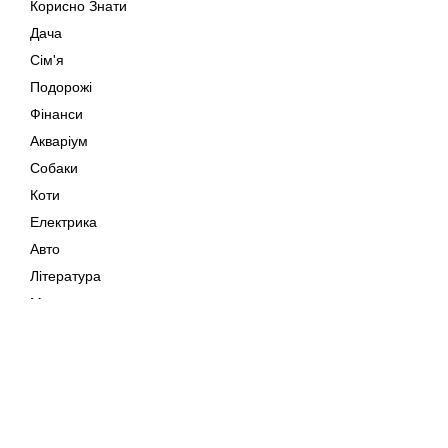
Корисно Знати
Дача
Сім'я
Подорожі
Фінанси
Акваріум
Собаки
Коти
Електрика
Авто
Література
Музика
Дозвілля
Кіно
Мапа сайту
Своїми Руками
Тварини
Авторське право © 202
Поради