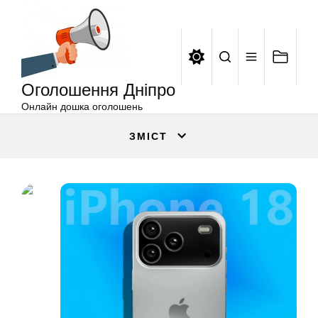
Оголошення
Перейти
Дніпро
до
вмісту
Оголошення Дніпро
Онлайн дошка оголошень
ЗМІСТ