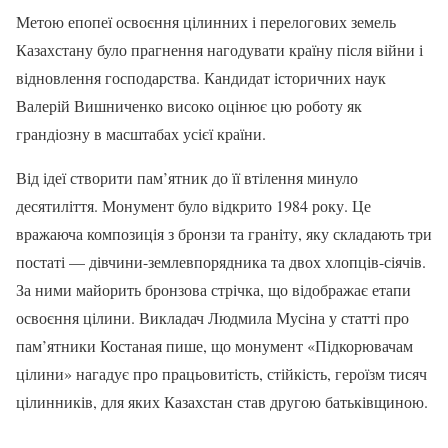
Метою епопеї освоєння цілинних і перелогових земель
Казахстану було прагнення нагодувати країну після війни і
відновлення господарства. Кандидат історичних наук
Валерій Вишниченко високо оцінює цю роботу як
грандіозну в масштабах усієї країни.
Від ідеї створити пам’ятник до її втілення минуло
десятиліття. Монумент було відкрито 1984 року. Це
вражаюча композиція з бронзи та граніту, яку складають три
постаті — дівчини-землевпорядника та двох хлопців-сіячів.
За ними майорить бронзова стрічка, що відображає етапи
освоєння цілини. Викладач Людмила Мусіна у статті про
пам’ятники Костаная пише, що монумент «Підкорювачам
цілини» нагадує про працьовитість, стійкість, героїзм тисяч
цілинників, для яких Казахстан став другою батьківщиною.