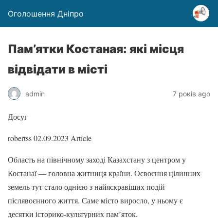
Оголошення Дніпро
Пам’ятки Костаная: які місця
відвідати в місті
admin
7 років ago
Досуг
robertss
02.09.2023
Article
Область на північному заході Казахстану з центром у
Костанаї — головна житниця країни. Освоєння цілинних
земель тут стало однією з найяскравіших подій
післявоєнного життя. Саме місто виросло, у ньому є
десятки історико-культурних пам’яток.