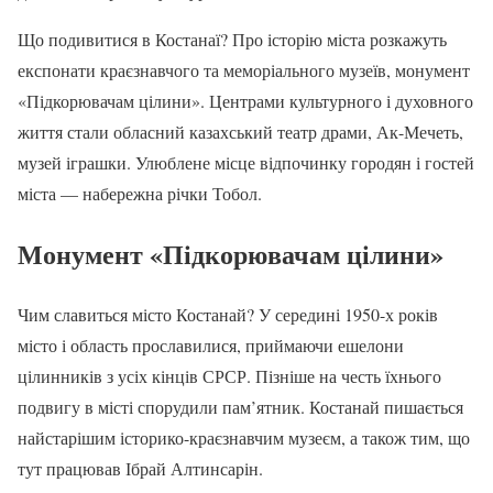
Що подивитися в Костанаї? Про історію міста розкажуть
експонати краєзнавчого та меморіального музеїв, монумент
«Підкорювачам цілини». Центрами культурного і духовного
життя стали обласний казахський театр драми, Ак-Мечеть,
музей іграшки. Улюблене місце відпочинку городян і гостей
міста — набережна річки Тобол.
Монумент «Підкорювачам цілини»
Чим славиться місто Костанай? У середині 1950-х років
місто і область прославилися, приймаючи ешелони
цілинників з усіх кінців СРСР. Пізніше на честь їхнього
подвигу в місті спорудили пам’ятник. Костанай пишається
найстарішим історико-краєзнавчим музеєм, а також тим, що
тут працював Ібрай Алтинсарін.