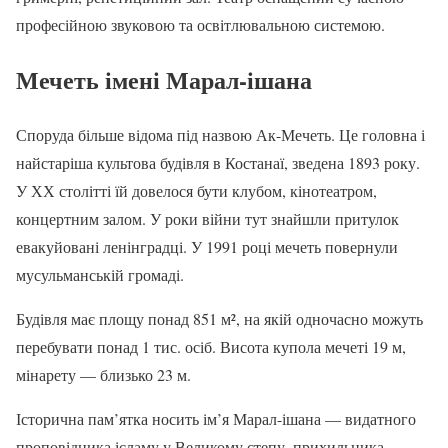
професійною звуковою та освітлювальною системою.
Мечеть імені Марал-ішана
Споруда більше відома під назвою Ак-Мечеть. Це головна і
найстаріша культова будівля в Костанаї, зведена 1893 року.
У ХХ столітті їй довелося бути клубом, кінотеатром,
концертним залом. У роки війни тут знайшли притулок
евакуйовані ленінградці. У 1991 році мечеть повернули
мусульманській громаді.
Будівля має площу понад 851 м², на якій одночасно можуть
перебувати понад 1 тис. осіб. Висота купола мечеті 19 м,
мінарету — близько 23 м.
Історична пам’ятка носить ім’я Марал-ішана — видатного
проповідника ісламу у Великому степу, прихильника