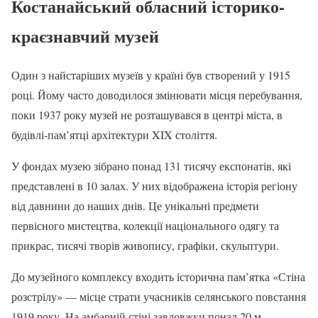
Костанайський обласний історико-
краєзнавчий музей
Один з найстаріших музеїв у країні був створений у 1915
році. Йому часто доводилося змінювати місця перебування,
поки 1937 року музей не розташувався в центрі міста, в
будівлі-пам’ятці архітектури XIX століття.
У фондах музею зібрано понад 131 тисячу експонатів, які
представлені в 10 залах. У них відображена історія регіону
від давнини до наших днів. Це унікальні предмети
первісного мистецтва, колекції національного одягу та
прикрас, тисячі творів живопису, графіки, скульптури.
До музейного комплексу входить історична пам’ятка «Стіна
розстрілу» — місце страти учасників селянського повстання
1919 року. На амбарній стіні завдовжки понад 20 м