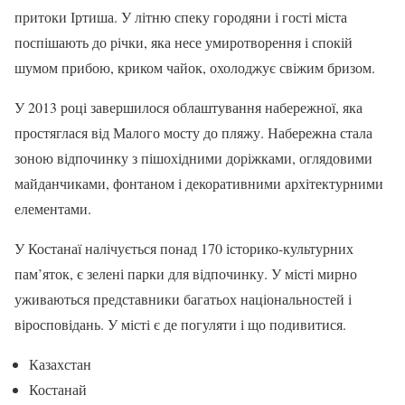
притоки Іртиша. У літню спеку городяни і гості міста
поспішають до річки, яка несе умиротворення і спокій
шумом прибою, криком чайок, охолоджує свіжим бризом.
У 2013 році завершилося облаштування набережної, яка
простяглася від Малого мосту до пляжу. Набережна стала
зоною відпочинку з пішохідними доріжками, оглядовими
майданчиками, фонтаном і декоративними архітектурними
елементами.
У Костанаї налічується понад 170 історико-культурних
пам’яток, є зелені парки для відпочинку. У місті мирно
уживаються представники багатьох національностей і
віросповідань. У місті є де погуляти і що подивитися.
Казахстан
Костанай