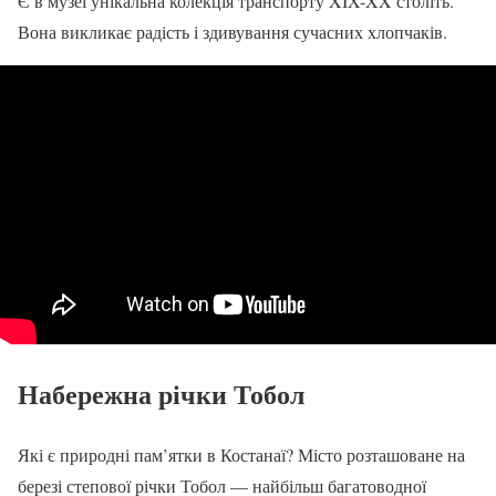
Є в музеї унікальна колекція транспорту XIX-XX століть.
Вона викликає радість і здивування сучасних хлопчаків.
Набережна річки Тобол
Які є природні пам’ятки в Костанаї? Місто розташоване на
березі степової річки Тобол — найбільш багатоводної