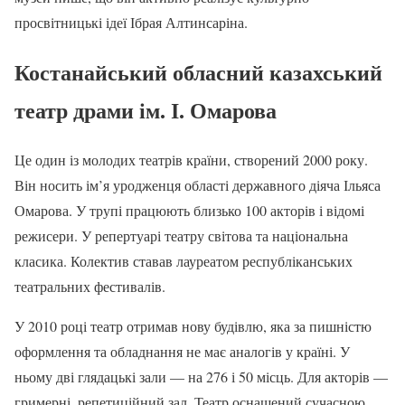
просвітницькі ідеї Ібрая Алтинсаріна.
Костанайський обласний казахський
театр драми ім. І. Омарова
Це один із молодих театрів країни, створений 2000 року.
Він носить ім’я уродженця області державного діяча Ільяса
Омарова. У трупі працюють близько 100 акторів і відомі
режисери. У репертуарі театру світова та національна
класика. Колектив ставав лауреатом республіканських
театральних фестивалів.
У 2010 році театр отримав нову будівлю, яка за пишністю
оформлення та обладнання не має аналогів у країні. У
ньому дві глядацькі зали — на 276 і 50 місць. Для акторів —
гримерні, репетиційний зал. Театр оснащений сучасною