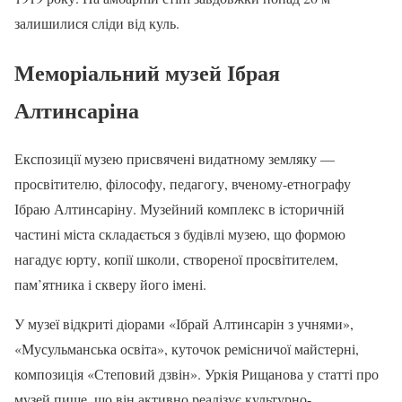
залишилися сліди від куль.
Меморіальний музей Ібрая
Алтинсаріна
Експозиції музею присвячені видатному земляку —
просвітителю, філософу, педагогу, вченому-етнографу
Ібраю Алтинсаріну. Музейний комплекс в історичній
частині міста складається з будівлі музею, що формою
нагадує юрту, копії школи, створеної просвітителем,
пам’ятника і скверу його імені.
У музеї відкриті діорами «Ібрай Алтинсарін з учнями»,
«Мусульманська освіта», куточок ремісничої майстерні,
композиція «Степовий дзвін». Уркія Рищанова у статті про
музей пише, що він активно реалізує культурно-