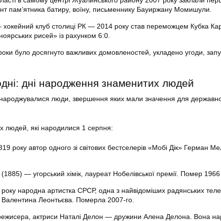
ласті в самому центрі Жуалинського району 2007 року заклали пе
нт пам’ятника батиру, воїну, письменнику Бауиржану Момишули.
— хокейний клуб столиці РК — 2014 року став переможцем Кубка Кар
ноярських рисей» із рахунком 6:0.
і роки було досягнуто важливих домовленостей, укладено угоди, зап
одні: дні народження знаменитих людей
и народжувалися люди, звершення яких мали значення для державної
их людей, які народилися 1 серпня:
1819 року автор одного зі світових бестселерів «Мобі Дік» Герман Ме
(1885) — угорський хімік, лауреат Нобелівської премії. Помер 1966 
року народна артистка СРСР, одна з найвідоміших радянських теле
их Валентина Леонтьєва. Померла 2007-го.
 режисера, актриси Наталі Делон — дружини Алена Делона. Вона н