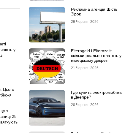
Рекламна агенція Шість
Зірок
29 Червня, 2026
еті
начають у
Elterngeld і Elternzeit:
з.
скільки реально платять у
німецькому декреті
21 Червня, 2026
. Цього
Где купить электромобиль
убіжжя
в Днепре?
20 Червня, 2026
ощу з
авниці 28
святкують