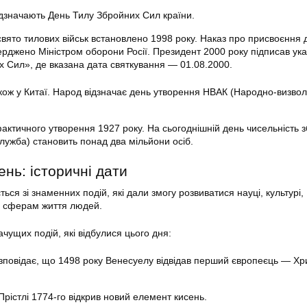
відзначають День Тилу Збройних Сил країни.
вято тилових військ встановлено 1998 року. Наказ про присвоєння д
верджено Міністром оборони Росії. Президент 2000 року підписав ук
х Сил», де вказана дата святкування — 01.08.2000.
акож у Китаї. Народ відзначає день утворення НВАК (Народно-визво
фактичного утворення 1927 року. На сьогоднішній день чисельність 
 служба) становить понад два мільйони осіб.
ень: історичні дати
ться зі знаменних подій, які дали змогу розвиватися науці, культурі,
м сферам життя людей.
ачущих подій, які відбулися цього дня:
зповідає, що 1498 року Венесуелу відвідав перший європеєць — Х
рістлі 1774-го відкрив новий елемент кисень.