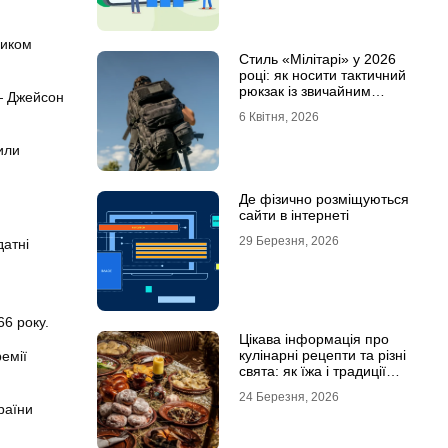
ником
Стиль «Мілітарі» у 2026
році: як носити тактичний
рюкзак із звичайним
 — Джейсон
одягом
6 Квітня, 2026
били
Де фізично розміщуються
сайти в інтернеті
29 Березня, 2026
датні
6 року.
Цікава інформація про
кулінарні рецепти та різні
емії
свята: як їжа і традиції
переплітаються крізь час
24 Березня, 2026
раїни