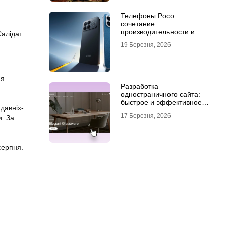
Телефоны Poco:
сочетание
производительности и
Салідат
стиля
19 Березня, 2026
ся
Разработка
одностраничного сайта:
быстрое и эффективное
давніх-
решение для бизнеса
17 Березня, 2026
. За
серпня.