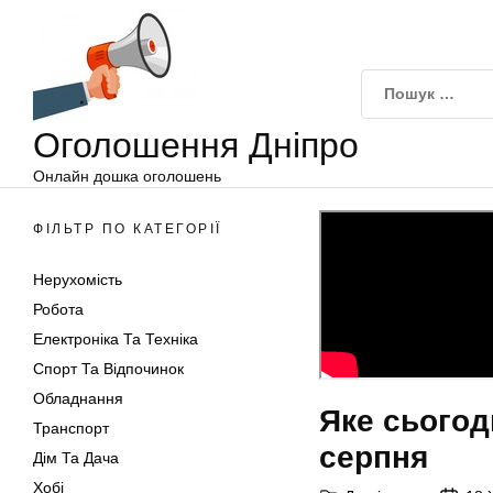
Оголошення
Перейти
Дніпро
до
вмісту
Оголошення Дніпро
Онлайн дошка оголошень
ФІЛЬТР ПО КАТЕГОРІЇ
Нерухомість
Робота
Електроніка Та Техніка
Спорт Та Відпочинок
Обладнання
Яке сьогодн
Транспорт
серпня
Дім Та Дача
Хобі