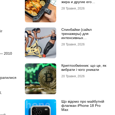
жира и другие его
преимущества
28 Травня, 2026
Спинбайки (сайкл
іт
тренажеры) для
интенсивных
кардиотренировок и
28 Травня, 2026
активного образа жизни
 — 2010
Криптообмінник: що це, як
вибрати і чого уникати
20 Травня, 2026
 трапилися
К.
Що відомо про майбутній
флагман iPhone 18 Pro
Max