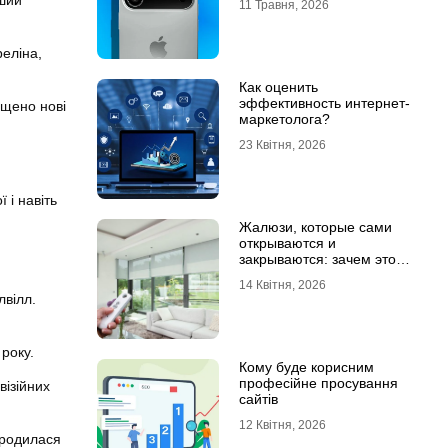
рший
11 Травня, 2026
еліна,
Как оценить
эффективность интернет-
ущено нові
маркетолога?
23 Квітня, 2026
 і навіть
Жалюзи, которые сами
открываются и
закрываются: зачем это
нужно в обычной квартире
14 Квітня, 2026
лвілл.
року.
Кому буде корисним
професійне просування
візійних
сайтів
12 Квітня, 2026
ародилася