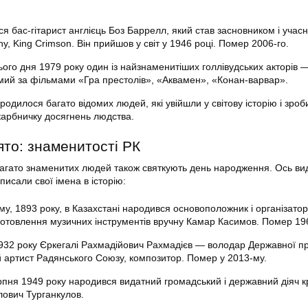
я бас-гітарист англієць Боз Баррелл, який став засновником і учас
y, King Crimson. Він прийшов у світ у 1946 році. Помер 2006-го.
цього дня 1979 року один із найзнаменитіших голлівудських акторів
мий за фільмами «Гра престолів», «Аквамен», «Конан-варвар».
ародилося багато відомих людей, які увійшли у світову історію і зро
карбничку досягнень людства.
ято: знаменитості РК
багато знаменитих людей також святкують день народження. Ось ви
вписали свої імена в історію:
му, 1893 року, в Казахстані народився основоположник і організатор
готовлення музичних інструментів вручну Камар Касимов. Помер 196
 1932 року Єркегалі Рахмадійович Рахмадієв — володар Державної пр
 артист Радянського Союзу, композитор. Помер у 2013-му.
ерпня 1949 року народився видатний громадський і державний діяч к
лович Турганкулов.