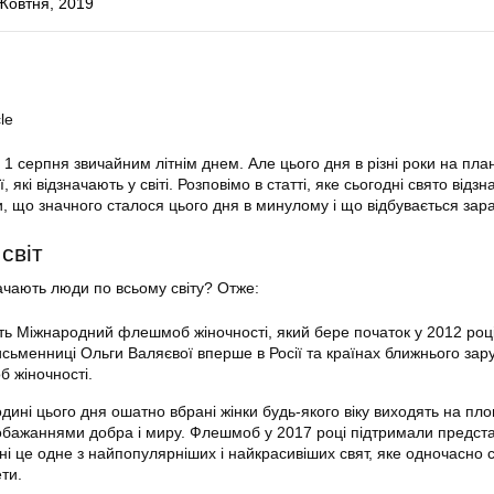
Жовтня, 2019
le
1 серпня звичайним літнім днем. Але цього дня в різні роки на план
, які відзначають у світі. Розповімо в статті, яке сьогодні свято відз
, що значного сталося цього дня в минулому і що відбувається зара
світ
начають люди по всьому світу? Отже:
ть Міжнародний флешмоб жіночності, який бере початок у 2012 році
письменниці Ольги Валяєвої вперше в Росії та країнах ближнього зар
 жіночності.
одині цього дня ошатно вбрані жінки будь-якого віку виходять на пл
 побажаннями добра і миру. Флешмоб у 2017 році підтримали предст
одні це одне з найпопулярніших і найкрасивіших свят, яке одночасно 
ети.