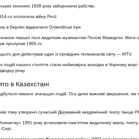
нських колоніях 1838 року заборонили рабство.
14-го оголосила війну Росії.
ку в Берліні відкрилися Олімпійські ігри.
конання першої пісні видатним музикантом Полом Маккартні. Мега-х
ше пролунав 1965-го.
цього дня дебютував один із провідних телеканалів світу — MTV.
х подій нашого століття стала неймовірна знахідка в Чорному морі
дводну річку.
ято в Казахстані
відбулося чимало значущих подій. Ось деякі важливі звершення, які
років тому утворено сучасний Державний академічний театр танцю Р
окшетау» 1991 року встановили пам’ятник видатному акину, поету,
-Сері.