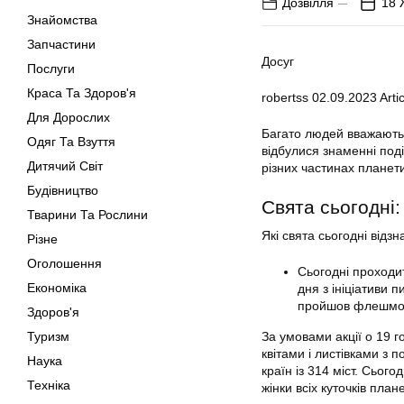
Дозвілля
18 
Знайомства
Запчастини
Досуг
Послуги
Краса Та Здоров'я
robertss
02.09.2023
Artic
Для Дорослих
Багато людей вважають 
Одяг Та Взуття
відбулися знаменні події
Дитячий Світ
різних частинах планети
Будівництво
Свята сьогодні: 
Тварини Та Рослини
Які свята сьогодні відз
Різне
Оголошення
Сьогодні проходи
Економіка
дня з ініціативи 
пройшов флешмоб
Здоров'я
Туризм
За умовами акції о 19 г
квітами і листівками з
Наука
країн із 314 міст. Сьог
Техніка
жінки всіх куточків план