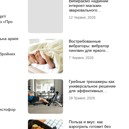
Вибираємо надійний
інтернет-магазин
зварювального
обладнання
аті
12 Червня, 2026
аз «Про
льна армія
Востребованные
вибраторы: вибратор
пингвин для яркого
збройних
удовольствия
7 Червня, 2026
Гребные тренажеры как
универсальное решение
для эффективных
кардиотренировок
28 Травня, 2026
ристофор
Польза и вкус: как
аэрогриль готовит без