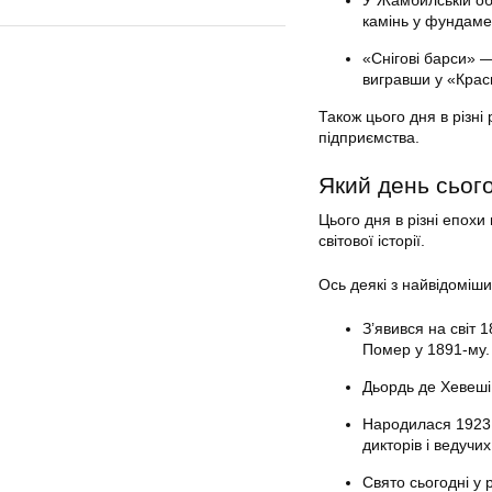
У Жамбилській об
камінь у фундаме
«Снігові барси» 
вигравши у «Крас
Також цього дня в різн
підприємства.
Який день сьог
Цього дня в різні епох
світової історії.
Ось деякі з найвідоміш
З’явився на світ 
Помер у 1891-му.
Дьордь де Хевеші 
Народилася 1923 
дикторів і ведуч
Свято сьогодні у