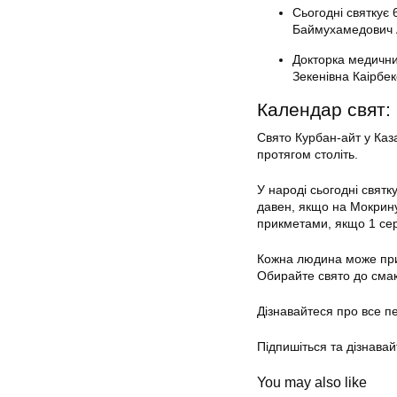
Сьогодні святкує 
Баймухамедович 
Докторка медични
Зекенівна Каірбе
Календар свят: 
Свято Курбан-айт у Каза
протягом століть.
У народі сьогодні святк
давен, якщо на Мокрину
прикметами, якщо 1 сер
Кожна людина може приєд
Обирайте свято до смак
Дізнавайтеся про все 
Підпишіться та дізнавай
You may also like