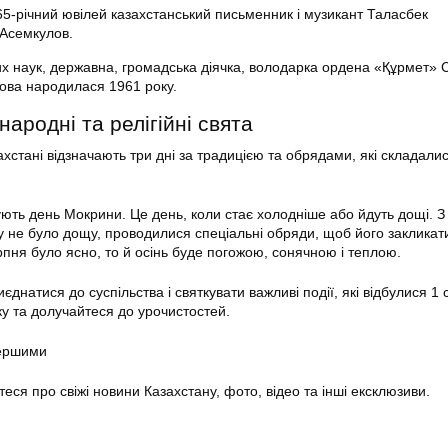
65-річний ювілей казахстанський письменник і музикант Таласбек
Асемкулов.
х наук, державна, громадська діячка, володарка ордена «Құрмет» 
кова народилася 1961 року.
народні та релігійні свята
хстані відзначають три дні за традицією та обрядами, які складали
ують день Мокрини. Це день, коли стає холодніше або йдуть дощі. З 
 не було дощу, проводилися спеціальні обряди, щоб його закликати
пня було ясно, то й осінь буде погожою, сонячною і теплою.
натися до суспільства і святкувати важливі події, які відбулися 1 
у та долучайтеся до урочистостей.
першими
теся про свіжі новини Казахстану, фото, відео та інші ексклюзиви.