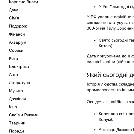
Корисно Знати
У Росії сьогодні 
Дача
У РФ уперше офіційне с
Сім'я
святкового статусу зат
Подорожі
300-річчя Тилу Збройни
Фінанси
Свято сьогодні т
Акваріум
Китаю).
Собаки
Дата приурочена до її 
Коти
сил цієї країни (дійсна
Електрика
Який сьогодні д
Авто
Література
Історія людства складає
промисловості та інши
Музика
Дозвілля
Ось деякі з найбільш зн
Кіно
Календар свят ро
Своїми Руками
Колумб.
Тварини
Англієць Джозеф П
Поради