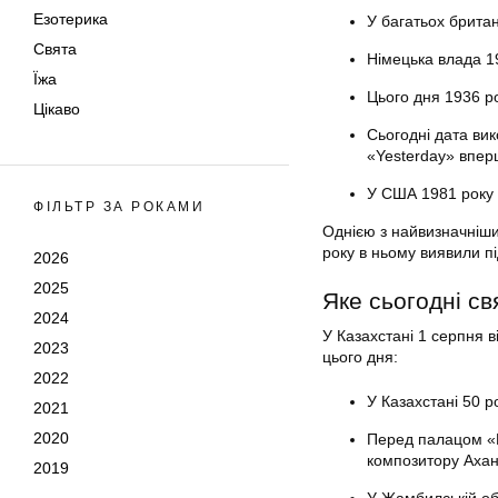
Езотерика
У багатьох брита
Свята
Німецька влада 19
Їжа
Цього дня 1936 ро
Цікаво
Сьогодні дата ви
«Yesterday» впер
У США 1981 року 
ФІЛЬТР ЗА РОКАМИ
Однією з найвизначніши
року в ньому виявили пі
2026
2025
Яке сьогодні св
2024
У Казахстані 1 серпня 
2023
цього дня:
2022
У Казахстані 50 
2021
2020
Перед палацом «К
композитору Ахан
2019