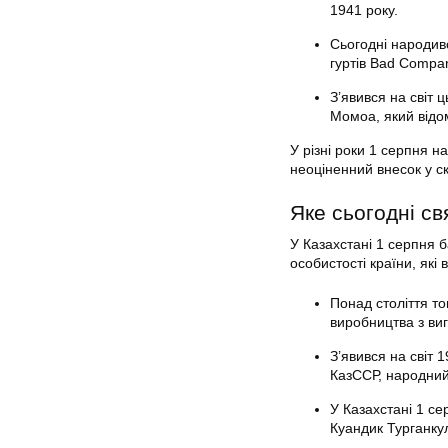
1941 року.
Сьогодні народивс
гуртів Bad Compan
З’явився на світ 
Момоа, який відо
У різні роки 1 серпня н
неоціненний внесок у с
Яке сьогодні св
У Казахстані 1 серпня 
особистості країни, які 
Понад століття то
виробництва з ви
З’явився на світ
КазССР, народний
У Казахстані 1 с
Куандик Турганку