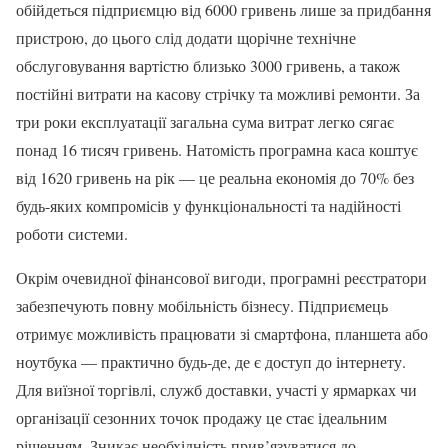
обійдеться підприємцю від 6000 гривень лише за придбання
пристрою, до цього слід додати щорічне технічне
обслуговування вартістю близько 3000 гривень, а також
постійні витрати на касову стрічку та можливі ремонти. За
три роки експлуатації загальна сума витрат легко сягає
понад 16 тисяч гривень. Натомість програмна каса коштує
від 1620 гривень на рік — це реальна економія до 70% без
будь-яких компромісів у функціональності та надійності
роботи системи.
Окрім очевидної фінансової вигоди, програмні реєстратори
забезпечують повну мобільність бізнесу. Підприємець
отримує можливість працювати зі смартфона, планшета або
ноутбука — практично будь-де, де є доступ до інтернету.
Для виїзної торгівлі, служб доставки, участі у ярмарках чи
організації сезонних точок продажу це стає ідеальним
рішенням. Зникає необхідність прив’язуватися до