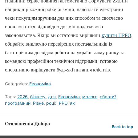
Надійний сервіс повинен автоматично формувати Z-звіти
наприкінці кожної робочої зміни, надсилати електронні
чеки покупцям зручним для них способом та своєчасно
оновлюватися відповідно до змін податкового
законодавства. Якщо ви остаточно вирішили
купити ПРРО
,
обирайте виключно перевірених постачальників із
багаторічним досвідом роботи на українському ринку та
командою професійної технічної підтримки, готовою
оперативно вирішувати будь-які питання клієнтів.
Categories:
Економіка
Tags:
2026
,
бізнесу
,
для
,
Економіка
,
малого
,
обрати?
,
програмний
,
Різне
,
році:
,
РРО
,
як
Оголошення Дніпро
Back to top