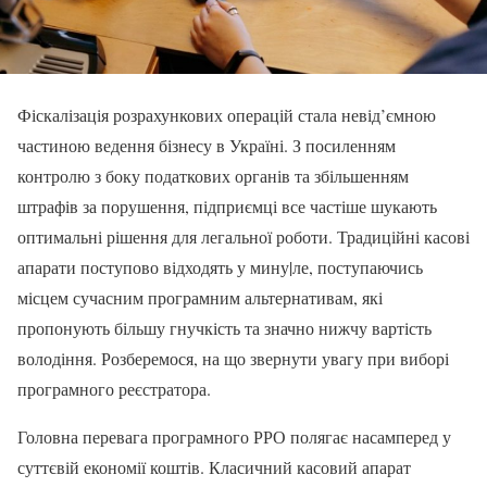
Фіскалізація розрахункових операцій стала невід’ємною
частиною ведення бізнесу в Україні. З посиленням
контролю з боку податкових органів та збільшенням
штрафів за порушення, підприємці все частіше шукають
оптимальні рішення для легальної роботи. Традиційні касові
апарати поступово відходять у мину|ле, поступаючись
місцем сучасним програмним альтернативам, які
пропонують більшу гнучкість та значно нижчу вартість
володіння. Розберемося, на що звернути увагу при виборі
програмного реєстратора.
Головна перевага програмного РРО полягає насамперед у
суттєвій економії коштів. Класичний касовий апарат