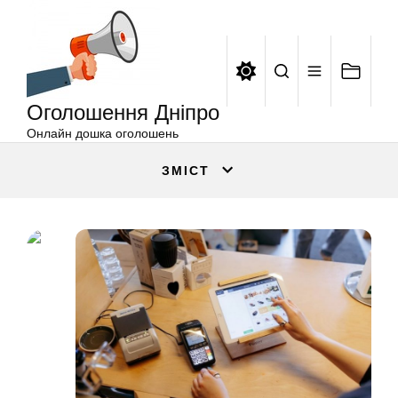
Оголошення
Перейти
Дніпро
до
вмісту
Оголошення Дніпро
Онлайн дошка оголошень
ЗМІСТ