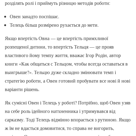
розділять ролі і приймуть різницю методів роботи:
Овен занадто поспішає.
Телець більш розмірено рухається до мети.
Якщо впертість Овна — це впертість примхливої
розпещеної дитини, то впертість Тельця — це прояв
властивого йому темпу життя, вважає Ігор Родін, автор
книги «Как общаться с Тельцом, чтобы всегда оставаться в
выигрыше?». Тельцю дуже складно змінювати темп і
стратегію роботи, а Овен готовий пробувати все нові й нові
варіанти рішень.
Як сумісні Овен і Телець у роботі? Потрібно, щоб Овен узяв
на себе роль ідейного натхненника і утримувався від
сарказму. Тоді Телець відмінно впорається з рутиною. Якщо
ж їм не вдасться домовитися, то справа не вигорить,