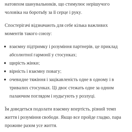
натовпом шанувальників, що стимулює нерішучого
чоловіка на боротьбу за її серце і руку.
Спостерігачі відзначають для себе кілька важливих
моментів такого союзу:
взаємну підтримку і розуміння партнерів, це приклад
абсолютної гармонії у стосунках;
щирість жінки;
вірність і взаємну повагу;
очевидне тяжіння і зацікавленість одне в одному і в
тривалих стосунках. Ці двоє стежать одне за одним
палаючим поглядом і нудьгують у розлуці.
Їм доведеться подолати взаємну впертість, різний темп
життя і розуміння свободи. Якщо все пройде гладко, пара
проживе разом усе життя.