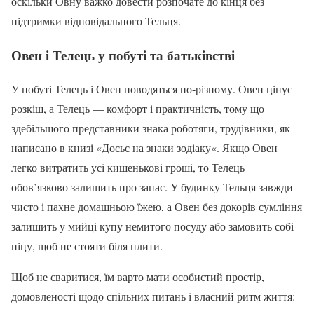
оскільки Овну важко довести розпочате до кінця без
підтримки відповідального Тельця.
Овен і Телець у побуті та батьківстві
У побуті Телець і Овен поводяться по-різному. Овен цінує
розкіш, а Телець — комфорт і практичність, тому що
здебільшого представники знака роботяги, трудівники, як
написано в книзі «Досьє на знаки зодіаку«. Якщо Овен
легко витратить усі кишенькові гроші, то Телець
обов’язково залишить про запас. У будинку Тельця завжди
чисто і пахне домашньою їжею, а Овен без докорів сумління
залишить у мийці купу немитого посуду або замовить собі
піцу, щоб не стояти біля плити.
Щоб не сваритися, їм варто мати особистий простір,
домовленості щодо спільних питань і власний ритм життя: