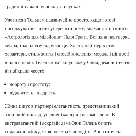
традиційну жіночу роль у стосунках.
Ужитися з Тельцем надзвичайно просто, якщо готові
погоджуватися, а не суперечити йому, вважає автор книги
«Астрологія для мільйонів» Льюї Грант. Вогняна партнерка
мудра, тож одразу відчуває це. Хоча у партнерів різні
характери, стиль життя і спосіб мислення, мораль і цінності
в парі спільні. Телець пом’якшує вдачу Овна, демонструючи
їй найкращі якості:
доброту і простоту;
відкритість і щедрість.
Жінка цінує в партнері елегантність, представницький
зовнішній вигляд, упевнені манери і вагоме слово. В
екстравагантній і яскравій дамі-Овні Телець бачить
справжню жінку, якою хочеться володіти. Вона оточена