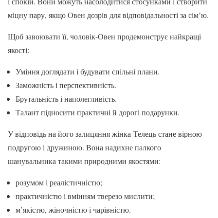
і спокій. Вони можуть насолодитися стосунками і створити
міцну пару, якщо Овен дозрів для відповідальності за сім’ю.
Щоб завоювати її, чоловік-Овен продемонструє найкращі
якості:
Уміння доглядати і будувати спільні плани.
Заможність і перспективність.
Брутальність і наполегливість.
Талант підносити практичні й дорогі подарунки.
У відповідь на його залицяння жінка-Телець стане вірною
подругою і дружиною. Вона надихне палкого
шанувальника такими природними якостями:
розумом і реалістичністю;
практичністю і вмінням тверезо мислити;
м’якістю, жіночністю і чарівністю.