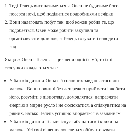
Тоді Телець висипатиметься, а Овен не будитиме його
посеред ночі, щоб поділитися подробицями вечірки.
Вони налагодять побут так, щоб кожен робив те, що
подобається. Овен може робити закупівлі та
організовувати дозвілля, а Телець готувати і наводити
лад.
Якщо ж Овен і Телець — це члени однієї сім’ї, то їхні
стосунки складаються так:
У батьків дитини-Овна є 5 головних завдань стосовно
малюка. Вони повинні беззастережно приймати і любити
його, розуміти з півпогляду, домовлятися, направляти
енергію в мирне русло і не сюсюкатися, а спілкуватися на
рівних. Батько-Телець успішно впорається із завданням.
У батьків дитини-Тельця існує табу на тиск і крики на
малюка. Усі свої рішення доведеться обґрунтовувати,