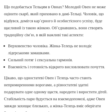
Що подобається Тельцям в Овнах? Молодий Овен не може
оцінити скарб, який приховано в дамі-Тельці. Чоловік, що
відбувся, домігся кар’єрного й особистісного успіху, буде
щасливий із такою жінкою. Об’єднавшись, вони створять
традиційну сім’ю, в якій важливі такі аспекти:
Верховенство чоловіка. Жінка-Телець не володіє
лідерськими замашками.
Сильний потяг і сексуальна гармонія.
Взаємність і готовність відкрито висловлювати почуття.
Цікаво, що одностатеві Овен і Телець часто стають
непримиренними ворогами, а різностатеві здатні
подарувати одне одному щастя, народити і виростити дітей.
Стабільність пари будується на взаємодопомозі, адже Овен
завжди захищає близьких, а жінка-Телець вміє оберігати