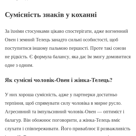
Сумісність знаків у коханні
За їхніми стосунками цікаво спостерігати, адже вогненний
Овен і земний Телець занадто сильні особистості, щоб
поступитися іншому пальмою першості. Проте такі союзи
не рідкість. Є формула балансу, яка дає їм змогу домовитися
одне з одним.
Як сумісні чоловік-Овен і жінка-Телець?
У них хороша сумісність, адже у партнерки достатньо
терпіння, щоб спрямувати силу чоловіка в мирне русло.
Агресивний та імпульсивний чоловік-Овен — оптиміст і
балагур. Він обожнює поговорити, а жінка-Телець вміє
слухати і співпереживати. Його приваблює її розважливість