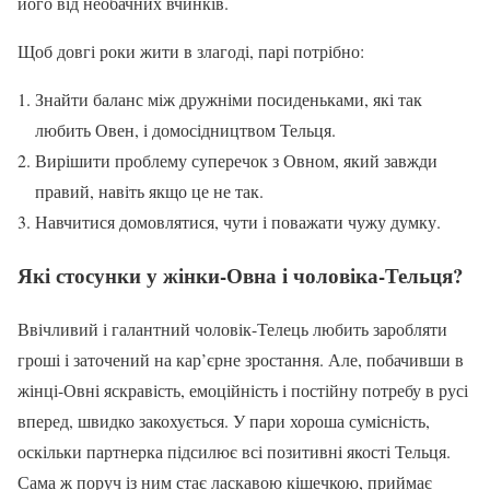
його від необачних вчинків.
Щоб довгі роки жити в злагоді, парі потрібно:
Знайти баланс між дружніми посиденьками, які так
любить Овен, і домосідництвом Тельця.
Вирішити проблему суперечок з Овном, який завжди
правий, навіть якщо це не так.
Навчитися домовлятися, чути і поважати чужу думку.
Які стосунки у жінки-Овна і чоловіка-Тельця?
Ввічливий і галантний чоловік-Телець любить заробляти
гроші і заточений на кар’єрне зростання. Але, побачивши в
жінці-Овні яскравість, емоційність і постійну потребу в русі
вперед, швидко закохується. У пари хороша сумісність,
оскільки партнерка підсилює всі позитивні якості Тельця.
Сама ж поруч із ним стає ласкавою кішечкою, приймає