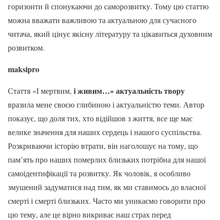
горизонти й спонукаючи до саморозвитку. Тому цю статтю
можна вважати важливою та актуальною для сучасного
читача, який цінує якісну літературу та цікавиться духовним
розвитком.
maksipro
і живим…» актуальність твору
Стаття «І мертвим,
вразила мене своєю глибиною і актуальністю теми. Автор
показує, що доля тих, хто відійшов з життя, все ще має
велике значення для наших сердець і нашого суспільства.
Розкриваючи історію втрати, він наголошує на тому, що
пам’ять про наших померлих близьких потрібна для нашої
самоідентифікації та розвитку. Як чоловік, я особливо
змушений задуматися над тим, як ми ставимось до власної
смерті і смерті близьких. Часто ми уникаємо говорити про
цю тему, але це вірно викриває наш страх перед