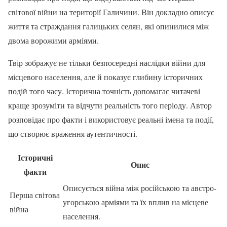
світової війни на території Галичини. Він докладно описує
життя та страждання галицьких селян, які опинилися між
двома ворожими арміями.
Твір зображує не тільки безпосередні наслідки війни для
місцевого населення, але й показує глибину історичних
подій того часу. Історична точність допомагає читачеві
краще зрозуміти та відчути реальність того періоду. Автор
розповідає про факти і використовує реальні імена та події,
що створює враження аутентичності.
Історичні
Опис
факти
Описується війна між російською та австро-
Перша світова
угорською арміями та їх вплив на місцеве
війна
населення.