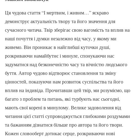
Ця чудова стаття “І мертвим, і живим…” яскраво
демонструє актуальність твору та його значення для
сучасного читача. Твір зберігає свою вагомість та вплив на
наші почуття і думки незалежно від часу, у якому ми
живемо. Він проникає в найглибші куточки душі,
розкриваючи намайбутнє і минуле, спонукаючи нас
задуматися над безконечністю часу та вічністю людського
буття. Автор чудово відтворює становлення та зміну
цінностей, показуючи нам розвиток суспільства та його
вплив на індивіда. Прочитавши цей твір, ми розуміємо, що
багато з проблем та питань, які турбують нас сьогодні,
мають свої корені в минулому. Велике задоволення від
читання цієї статті супроводжується глибокими роздумами
та бажанням дізнатися більше про автора та його твори.
Кожен словооберт дотикає серце, розкриваючи нові