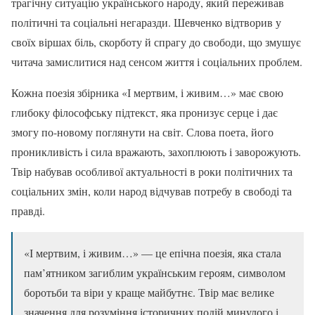
трагічну ситуацію українського народу, який переживав
політичні та соціальні негаразди. Шевченко відтворив у
своїх віршах біль, скорботу й спрагу до свободи, що змушує
читача замислитися над сенсом життя і соціальних проблем.
Кожна поезія збірника «І мертвим, і живим…» має свою
глибоку філософську підтекст, яка пронизує серце і дає
змогу по-новому поглянути на світ. Слова поета, його
проникливість і сила вражають, захоплюють і заворожують.
Твір набував особливої актуальності в роки політичних та
соціальних змін, коли народ відчував потребу в свободі та
правді.
«І мертвим, і живим…» — це епічна поезія, яка стала
пам’ятником загиблим українським героям, символом
боротьби та віри у краще майбутнє. Твір має велике
значення для розуміння історичних подій минулого і