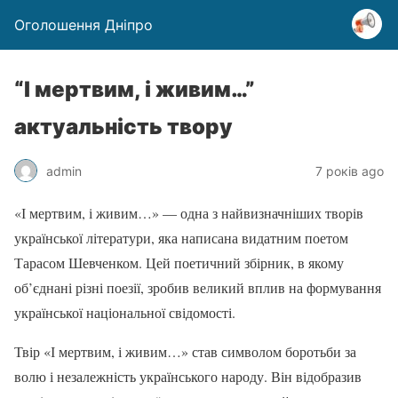
Оголошення Дніпро
“І мертвим, і живим…”
актуальність твору
admin
7 років ago
«І мертвим, і живим…» — одна з найвизначніших творів
української літератури, яка написана видатним поетом
Тарасом Шевченком. Цей поетичний збірник, в якому
об’єднані різні поезії, зробив великий вплив на формування
української національної свідомості.
Твір «І мертвим, і живим…» став символом боротьби за
волю і незалежність українського народу. Він відобразив