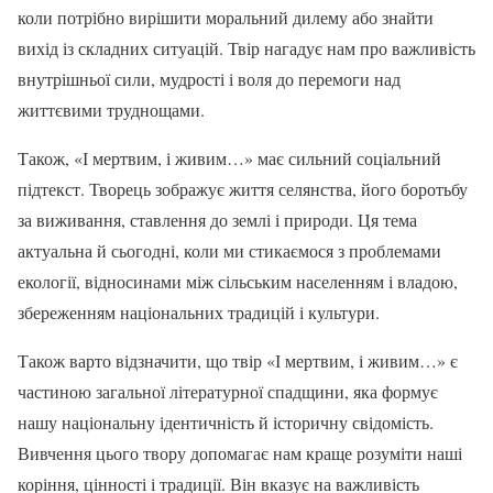
коли потрібно вирішити моральний дилему або знайти
вихід із складних ситуацій. Твір нагадує нам про важливість
внутрішньої сили, мудрості і воля до перемоги над
життєвими труднощами.
Також, «І мертвим, і живим…» має сильний соціальний
підтекст. Творець зображує життя селянства, його боротьбу
за виживання, ставлення до землі і природи. Ця тема
актуальна й сьогодні, коли ми стикаємося з проблемами
екології, відносинами між сільським населенням і владою,
збереженням національних традицій і культури.
Також варто відзначити, що твір «І мертвим, і живим…» є
частиною загальної літературної спадщини, яка формує
нашу національну ідентичність й історичну свідомість.
Вивчення цього твору допомагає нам краще розуміти наші
коріння, цінності і традиції. Він вказує на важливість