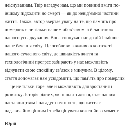
неіснуванням. Твір нагадує нам, що ми повинні вміти по-
іншому підходити до смерті — як до невід’ємної частини
життя. Також, автор звертає увагу на те, що пам’ять про
померлих є не тільки нашим обов’язком, а й частиною
нашого успадкування. Вона спонукає нас до дій і змінює
наше бачення світу. Це особливо важливо в контексті
нашого сучасного світу, де швидкість життя та
технологічний прогрес забирають у нас можливість
відчувати свою спокійну зв’язок з минулим. В цілому,
стаття допомагає нам усвідомити, що пам’ять про померлих
— це не тільки горе, але й можливість для зростання і
розвитку. Історія рідних, які пішли з життя, стає нашим
наставництвом і нагадує нам про те, що життя є
надзвичайно цінним і треба цінувати кожен його момент.
Юрій