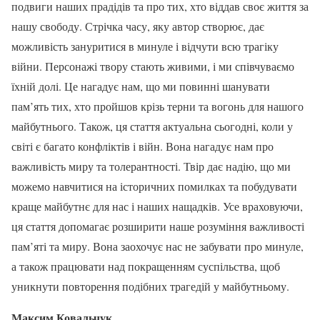
подвиги наших прадідів та про тих, хто віддав своє життя за
нашу свободу. Стрічка часу, яку автор створює, дає
можливість зануритися в минуле і відчути всю трагіку
війни. Персонажі твору стають живими, і ми співчуваємо
їхній долі. Це нагадує нам, що ми повинні шанувати
пам’ять тих, хто пройшов крізь терни та вогонь для нашого
майбутнього. Також, ця стаття актуальна сьогодні, коли у
світі є багато конфліктів і війн. Вона нагадує нам про
важливість миру та толерантності. Твір дає надію, що ми
можемо навчитися на історичних помилках та побудувати
краще майбутнє для нас і наших нащадків. Усе враховуючи,
ця стаття допомагає розширити наше розуміння важливості
пам’яті та миру. Вона заохочує нас не забувати про минуле,
а також працювати над покращенням суспільства, щоб
уникнути повторення подібних трагедій у майбутньому.
Максим Ковальчук