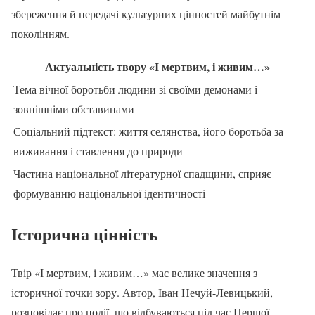
збереження й передачі культурних цінностей майбутнім
поколінням.
Актуальність твору «І мертвим, і живим…»
Тема вічної боротьби людини зі своїми демонами і
зовнішніми обставинами
Соціальний підтекст: життя селянства, його боротьба за
виживання і ставлення до природи
Частина національної літературної спадщини, сприяє
формуванню національної ідентичності
Історична цінність
Твір «І мертвим, і живим…» має велике значення з
історичної точки зору. Автор, Іван Нечуй-Левицький,
розповідає про події, що відбуваються під час Першої