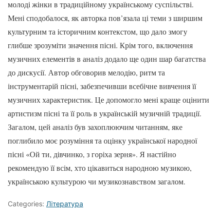
молоді жінки в традиційному українському суспільстві.
Мені сподобалося, як авторка пов’язала ці теми з ширшим
культурним та історичним контекстом, що дало змогу
глибше зрозуміти значення пісні. Крім того, включення
музичних елементів в аналіз додало ще один шар багатства
до дискусії. Автор обговорив мелодію, ритм та
інструментарій пісні, забезпечивши всебічне вивчення її
музичних характеристик. Це допомогло мені краще оцінити
артистизм пісні та її роль в українській музичній традиції.
Загалом, цей аналіз був захоплюючим читанням, яке
поглибило моє розуміння та оцінку української народної
пісні «Ой ти, дівчинко, з горіха зерня». Я настійно
рекомендую її всім, хто цікавиться народною музикою,
українською культурою чи музикознавством загалом.
Categories:
Література