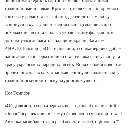
оцінити майстерність і артистизм, що стоять за цими
традиційними піснями. Крім того, включення історичного
контексту додає статті глибини, даючи читачам змогу
зазирнути в культурне значення пісні. Дізнавшись про
походження пісні та її роль в українському фольклорі, я
доторкнулася до багатої спадщини країни. Загалом,
АНАЛІЗ (паспорт) «Ой ти, дівчино, з горіха зерня» є добре
написаною та інформативною статтею, яка оспівує силу та
красу українських народних пісень. Вона є обов’язковою до
прочитання для всіх, хто зацікавлений у дослідженні світу
традиційної музики та її культурної значущості.
Ноа Томпсон
дівчино
«Ой,
, з горіха зернятко» — це аналіз, написаний з
жіночої перспективи, в якому обговорюється паспорт статті.
Авторка заглиблюється в різні аспекти статті, оцінюючи її