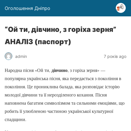
Оголошення Дніпро
“Ой ти, дівчино, з горіха зерня”
АНАЛІЗ (паспорт)
admin
7 років ago
дівчино
Народна пісня «Ой ти,
, з горіха зерня» —
популярна українська пісня, яка передається з покоління в
покоління. Це прониклива балада, яка розповідає історію
молодої дівчини та її нерозділеного кохання. Пісня
наповнена багатим символізмом та сильними емоціями, що
робить її улюбленою частиною української культурної
спадщини.