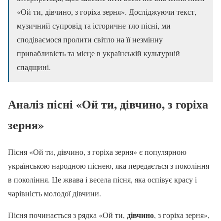
«Ой ти, дівчино, з горіха зерня». Досліджуючи текст,
музичний супровід та історичне тло пісні, ми
сподіваємося пролити світло на її незмінну
привабливість та місце в українській культурній
спадщині.
Аналіз пісні «Ой ти,
дівчино
, з горіха
зерня»
Пісня «Ой ти, дівчино, з горіха зерня» є популярною
українською народною піснею, яка передається з покоління
в покоління. Це жвава і весела пісня, яка оспівує красу і
чарівність молодої дівчини.
дівчино
Пісня починається з рядка «Ой ти,
, з горіха зерня»,