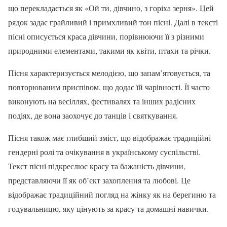
що перекладається як «Ой ти, дівчино, з горіха зерня». Цей
рядок задає грайливий і примхливий тон пісні. Далі в тексті
пісні описується краса дівчини, порівнюючи її з різними
природними елементами, такими як квіти, птахи та річки.
Пісня характеризується мелодією, що запам’ятовується, та
повторюваним приспівом, що додає їй чарівності. Її часто
виконують на весіллях, фестивалях та інших радісних
подіях, де вона заохочує до танців і святкування.
Пісня також має глибший зміст, що відображає традиційні
гендерні ролі та очікування в українському суспільстві.
Текст пісні підкреслює красу та бажаність дівчини,
представляючи її як об’єкт захоплення та любові. Це
відображає традиційний погляд на жінку як на берегиню та
годувальницю, яку цінують за красу та домашні навички.