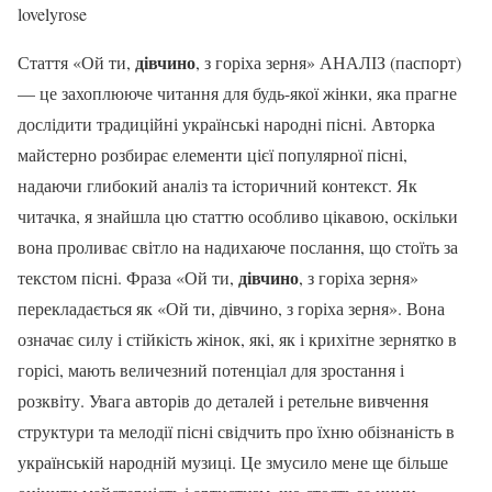
lovelyrose
дівчино
Стаття «Ой ти,
, з горіха зерня» АНАЛІЗ (паспорт)
— це захоплююче читання для будь-якої жінки, яка прагне
дослідити традиційні українські народні пісні. Авторка
майстерно розбирає елементи цієї популярної пісні,
надаючи глибокий аналіз та історичний контекст. Як
читачка, я знайшла цю статтю особливо цікавою, оскільки
вона проливає світло на надихаюче послання, що стоїть за
дівчино
текстом пісні. Фраза «Ой ти,
, з горіха зерня»
перекладається як «Ой ти, дівчино, з горіха зерня». Вона
означає силу і стійкість жінок, які, як і крихітне зернятко в
горісі, мають величезний потенціал для зростання і
розквіту. Увага авторів до деталей і ретельне вивчення
структури та мелодії пісні свідчить про їхню обізнаність в
українській народній музиці. Це змусило мене ще більше