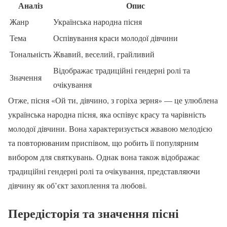
Аналіз
Опис
Жанр
Українська народна пісня
Тема
Оспівування краси молодої дівчини
Тональність
Жвавий, веселий, грайливий
Відображає традиційні гендерні ролі та
Значення
очікування
Отже, пісня «Ой ти, дівчино, з горіха зерня» — це улюблена
українська народна пісня, яка оспівує красу та чарівність
молодої дівчини. Вона характеризується жвавою мелодією
та повторюваним приспівом, що робить її популярним
вибором для святкувань. Однак вона також відображає
традиційні гендерні ролі та очікування, представляючи
дівчину як об’єкт захоплення та любові.
Передісторія та значення пісні