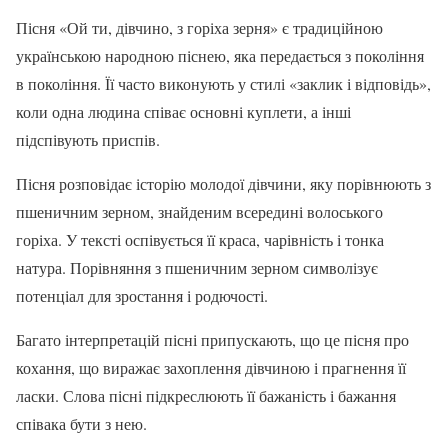
Пісня «Ой ти, дівчино, з горіха зерня» є традиційною
українською народною піснею, яка передається з покоління
в покоління. Її часто виконують у стилі «заклик і відповідь»,
коли одна людина співає основні куплети, а інші
підспівують приспів.
Пісня розповідає історію молодої дівчини, яку порівнюють з
пшеничним зерном, знайденим всередині волоського
горіха. У тексті оспівується її краса, чарівність і тонка
натура. Порівняння з пшеничним зерном символізує
потенціал для зростання і родючості.
Багато інтерпретацій пісні припускають, що це пісня про
кохання, що виражає захоплення дівчиною і прагнення її
ласки. Слова пісні підкреслюють її бажаність і бажання
співака бути з нею.