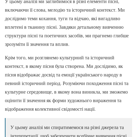
У цьому аналізі ми заглибимося в різні елементи пісні,
включаючи її слова, мелодію та історичний контекст. Ми
дослідимо теми кохання, туги та відчаю, які вигадливо
вплетені в тканину пісні. Завдяки детальному вивченню
структури пісні та поетичних засобів, ми прагнемо глибше
зрозуміти її значення та вплив.
Крім того, ми розглянемо культурний та історичний
контекст, в якому пісня була створена. Ми дослідимо, як
пісня відображає досвід та емоції українського народу в
певний історичний період. Розуміючи походження пісні та
культурне середовище, в якому вона виникла, ми зможемо
оцінити її значення як форми художнього вираження та
відображення колективної свідомості нації.
У цьому аналізі ми спиратимемося на різні джерела та
інтерпретації, щоб забезпечити всебічне вивчення пісні