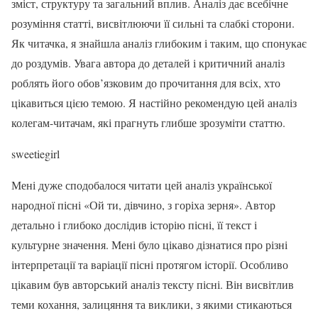
зміст, структуру та загальний вплив. Аналіз дає всебічне
розуміння статті, висвітлюючи її сильні та слабкі сторони.
Як читачка, я знайшла аналіз глибоким і таким, що спонукає
до роздумів. Увага автора до деталей і критичний аналіз
роблять його обов’язковим до прочитання для всіх, хто
цікавиться цією темою. Я настійно рекомендую цей аналіз
колегам-читачам, які прагнуть глибше зрозуміти статтю.
sweetiegirl
Мені дуже сподобалося читати цей аналіз української
народної пісні «Ой ти, дівчино, з горіха зерня». Автор
детально і глибоко дослідив історію пісні, її текст і
культурне значення. Мені було цікаво дізнатися про різні
інтерпретації та варіації пісні протягом історії. Особливо
цікавим був авторський аналіз тексту пісні. Він висвітлив
теми кохання, залицяння та виклики, з якими стикаються