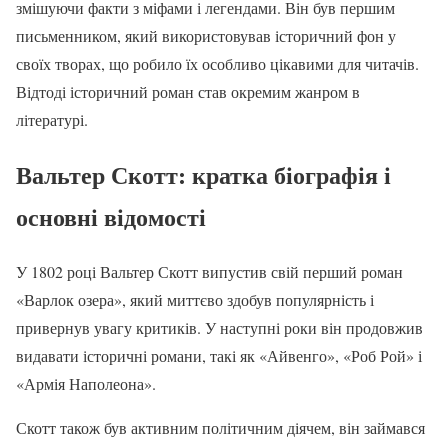
змішуючи факти з міфами і легендами. Він був першим
письменником, який використовував історичний фон у
своїх творах, що робило їх особливо цікавими для читачів.
Відтоді історичний роман став окремим жанром в
літературі.
Вальтер Скотт: кратка біографія і
основні відомості
У 1802 році Вальтер Скотт випустив свій перший роман
«Варлок озера», який миттєво здобув популярність і
привернув увагу критиків. У наступні роки він продовжив
видавати історичні романи, такі як «Айвенго», «Роб Рой» і
«Армія Наполеона».
Скотт також був активним політичним діячем, він займався