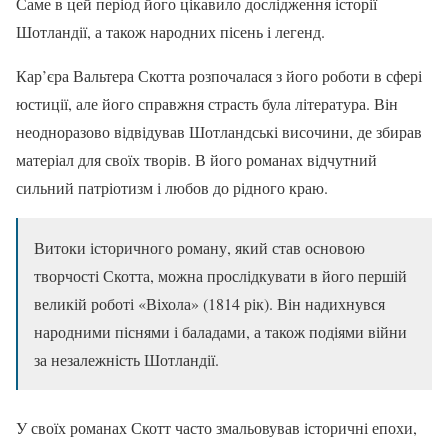
Саме в цей період його цікавило дослідження історії
Шотландії, а також народних пісень і легенд.
Кар’єра Вальтера Скотта розпочалася з його роботи в сфері
юстиції, але його справжня страсть була література. Він
неодноразово відвідував Шотландські височини, де збирав
матеріал для своїх творів. В його романах відчутний
сильний патріотизм і любов до рідного краю.
Витоки історичного роману, який став основою
творчості Скотта, можна прослідкувати в його першій
великій роботі «Віхола» (1814 рік). Він надихнувся
народними піснями і баладами, а також подіями війни
за незалежність Шотландії.
У своїх романах Скотт часто змальовував історичні епохи,