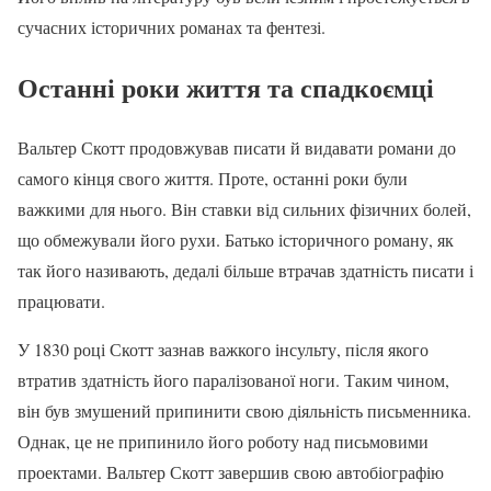
сучасних історичних романах та фентезі.
Останні роки життя та спадкоємці
Вальтер Скотт продовжував писати й видавати романи до
самого кінця свого життя. Проте, останні роки були
важкими для нього. Він ставки від сильних фізичних болей,
що обмежували його рухи. Батько історичного роману, як
так його називають, дедалі більше втрачав здатність писати і
працювати.
У 1830 році Скотт зазнав важкого інсульту, після якого
втратив здатність його паралізованої ноги. Таким чином,
він був змушений припинити свою діяльність письменника.
Однак, це не припинило його роботу над письмовими
проектами. Вальтер Скотт завершив свою автобіографію