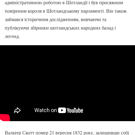
адміністративною роботою в Шотландії і був присяжним
повіреним короля в Шотландському парламенті. Він також
займався історичним дослідженням, вивчаючи та
публікуючи збірники шотландських народних балад і
легенд.
Вальтер Скотт помер 21 вересня 1832 року, залишивши собі