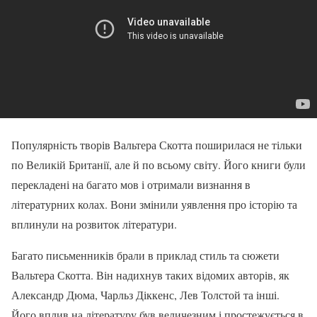
Популярність творів Вальтера Скотта поширилася не тільки
по Великій Британії, але й по всьому світу. Його книги були
перекладені на багато мов і отримали визнання в
літературних колах. Вони змінили уявлення про історію та
вплинули на розвиток літератури.
Багато письменників брали в приклад стиль та сюжети
Вальтера Скотта. Він надихнув таких відомих авторів, як
Александр Дюма, Чарльз Діккенс, Лев Толстой та інші.
Його вплив на літературу був величезним і простежується в