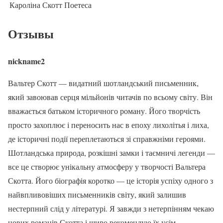
Кароліна Скотт
Поетеса
Отзывы
nickname2
Вальтер Скотт — видатний шотландський письменник,
який завоював серця мільйонів читачів по всьому світу. Він
вважається батьком історичного роману. Його творчість
просто захоплює і переносить нас в епоху лихолітья і лиха,
де історичні події переплетаються зі справжніми героями.
Шотландська природа, розкішні замки і таємничі легенди —
все це створює унікальну атмосферу у творчості Вальтера
Скотта. Його біографія коротко — це історія успіху одного з
найвпливовіших письменників світу, який залишив
нестерпний слід у літературі. Я завжди з нетерпінням чекаю
нових романів Скотта і щиро рекомендую їх усім