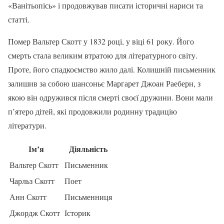
«Ванітьопісь» і продовжував писати історичні нариси та
статті.
Помер Вальтер Скотт у 1832 році, у віці 61 року. Його
смерть стала великим втратою для літературного світу.
Проте, його спадкоємство жило далі. Колишній письменник
залишив за собою шансоньє Маргарет Джоан Раеберн, з
якою він одружився після смерті своєї дружини. Вони мали
п’ятеро дітей, які продовжили родинну традицію
літератури.
Ім’я
Діяльність
Вальтер Скотт
Письменник
Чарльз Скотт
Поет
Анн Скотт
Письменниця
Джордж Скотт
Історик