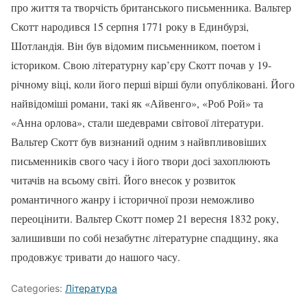
про життя та творчість британського письменника. Вальтер
Скотт народився 15 серпня 1771 року в Единбурзі,
Шотландія. Він був відомим письменником, поетом і
істориком. Свою літературну кар’єру Скотт почав у 19-
річному віці, коли його перші вірші були опубліковані. Його
найвідоміші романи, такі як «Айвенго», «Роб Рой» та
«Анна орлова», стали шедеврами світової літератури.
Вальтер Скотт був визнаний одним з найвпливовіших
письменників свого часу і його твори досі захоплюють
читачів на всьому світі. Його внесок у розвиток
романтичного жанру і історичної прози неможливо
переоцінити. Вальтер Скотт помер 21 вересня 1832 року,
залишивши по собі незабутнє літературне спадщину, яка
продовжує тривати до нашого часу.
Categories:
Література