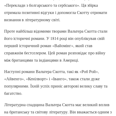
«Переклади з болгарського та сербського». Ця збірка
отримала позитивні відгуки і допомогла Скотту отримати
визнання в літературному світі.
Проте найбільш відомими творами Вальтера Скотта стали
його історичні романи. У 1814 році він опублікував свій
перший історичний роман «Вайомінг», який став
справжнім бестселером. Цей роман розповідає про війну
між британцями та індіанцями в Америці.
Наступні романи Вальтера Скотта, такі як «Роб Рой»,
«Айвенго», «Кенілворт» і «Іванго», також стали дуже
популярними. Їхній успіх приніс авторові велику славу та
багатство.
Літературна спадщина Вальтера Скотта має великий вплив
на британську та світову літературу. Він вважається одним з