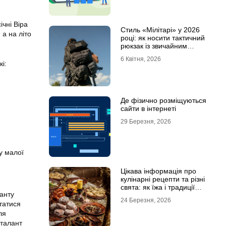
ічні Віра
Стиль «Мілітарі» у 2026
 а на літо
році: як носити тактичний
рюкзак із звичайним
одягом
6 Квітня, 2026
і:
Де фізично розміщуються
сайти в інтернеті
29 Березня, 2026
у малої
Цікава інформація про
кулінарні рецепти та різні
свята: як їжа і традиції
ранту
переплітаються крізь час
24 Березня, 2026
татися
ля
 талант