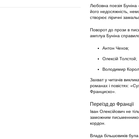
Любовна поезія Буніна 
його недосяжність, немо
створює ліричні замальо
Поворот до прози в пис
амплуа Буніна справило
Антон Чехов;
Олексій Толстой;
Володимир Корол
Захват у читачів викли
романах і повістях: «Су
Франциско».
Переїзд до Франції
Іван Олексійович не тіл
заможним письменником
кордон.
Влада більшовиків була 