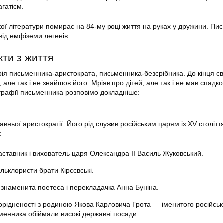
агатієм.
кої літератури помирає на 84-му році життя на руках у дружини. Пи
від емфіземи легенів.
кти з життя
рія письменника-аристократа, письменника-безсрібника. До кінця св
, але так і не знайшов його. Мріяв про дітей, але так і не мав спадко
ографії письменника розповімо докладніше:
авньої аристократії. Його рід служив російським царям із ХV столітт
:
аставник і вихователь царя Олександра ІІ Василь Жуковський.
льклористи брати Кірєєвські.
 знаменита поетеса і перекладачка Анна Буніна.
орідненості з родиною Якова Карловича Грота — іменитого російськ
менника обіймали високі державні посади.