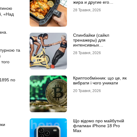
жира и другие его
преимущества
стиною
28 Травня, 2026
й, «Над
ана.
Спинбайки (сайкл
тренажеры) для
интенсивных
кардиотренировок и
атурною та
28 Травня, 2026
активного образа жизни
й
 того
Криптообмінник: що це, як
 1895 по
вибрати і чого уникати
20 Травня, 2026
Що відомо про майбутній
ики
флагман iPhone 18 Pro
Max