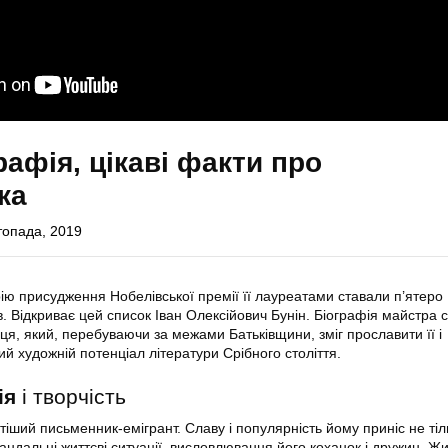
рафія, цікаві факти про
ка
топада, 2019
орію присудження Нобелівської премії її лауреатами ставали п’ятеро
в. Відкриває цей список Іван Олексійович Бунін. Біографія майстра
ця, який, перебуваючи за межами Батьківщини, зміг прославити її і
й художній потенціал літератури Срібного століття.
ія
і творчість
іший письменник-емігрант. Славу і популярність йому приніс не тіл
кандальні життєві ситуації, висловлювання його коханок і дружин. Жи