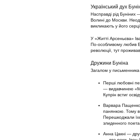
Український дух Буні
Насправді рід Буніних —
Волині до Москви. Неод
викликають у його серц
У «Житті Арсеньєва» Іва
По-особливому любив Бу
революції, тут проживав
Дружини Буніна
Загалом у письменника б
Перші любовні пе
— видавчинею «Ми
Купрін встиг осві
Варвара Пащенко
панянкою. Тому в
Перешкоджали їхнь
злиденного поета
Анна Цакні — дру
— два роки. Іван 