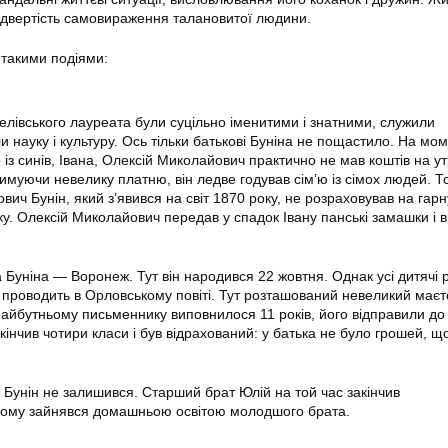
відвертість самовираження талановитої людини.
 такими подіями:
елівського лауреата були суцільно іменитими і знатними, служили
и науку і культуру. Ось тільки батькові Буніна не пощастило. На мо
з синів, Івана, Олексій Миколайович практично не мав коштів на 
имуючи невелику платню, він ледве годував сім’ю із сімох людей. Т
ич Бунін, який з’явився на світ 1870 року, не розраховував на гарн
ку. Олексій Миколайович передав у спадок Івану панські замашки і в
Буніна — Воронеж. Тут він народився 22 жовтня. Однак усі дитячі р
к проводить в Орловському повіті. Тут розташований невеликий маєт
айбутньому письменнику виповнилося 11 років, його відправили до г
акінчив чотири класи і був відрахований: у батька не було грошей, щ
 Бунін не залишився. Старший брат Юлій на той час закінчив
 тому зайнявся домашньою освітою молодшого брата.