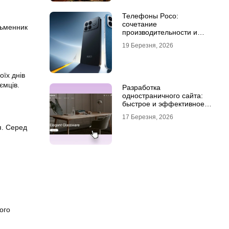
Телефоны Poco:
сочетание
сьменник
производительности и
стиля
19 Березня, 2026
оїх днів
ємців.
Разработка
одностраничного сайта:
быстрое и эффективное
решение для бизнеса
17 Березня, 2026
я. Серед
ого