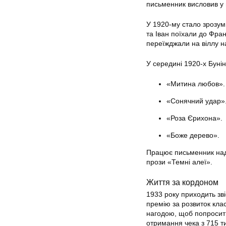
письменник висловив у 
У 1920-му стало зрозумі
та Іван поїхали до Фран
переїжджали на віллу н
У середині 1920-х Бунін
«Митина любов».
«Сонячний удар»
«Роза Єрихона».
«Боже дерево».
Працює письменник над
прози «Темні алеї».
Життя за кордоном
1933 року приходить зв
премію за розвиток кла
нагодою, щоб попросити
отримання чека з 715 т