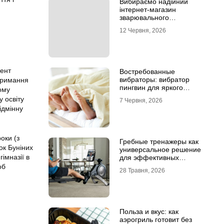
Вибираємо надійний
інтернет-магазин
зварювального
обладнання
12 Червня, 2026
мент
Востребованные
вибраторы: вибратор
утримання
пингвин для яркого
ому
удовольствия
у освіту
7 Червня, 2026
ідмінну
оки (з
Гребные тренажеры как
ок Буніних
универсальное решение
імназії в
для эффективных
кардиотренировок
об
28 Травня, 2026
Польза и вкус: как
аэрогриль готовит без