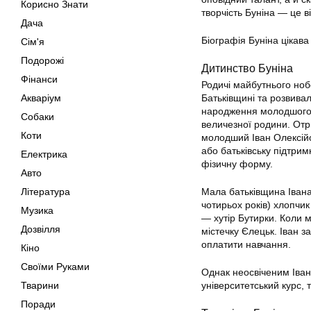
Корисно Знати
творчість Буніна — це 
Дача
Біографія Буніна цікава
Сім'я
Подорожі
Дитинство Буніна
Фінанси
Родичі майбутнього ноб
Акваріум
Батьківщині та розвивал
народження молодшого і
Собаки
величезної родини. Отр
Коти
молодший Іван Олексійов
або батьківську підтрим
Електрика
фізичну форму.
Авто
Література
Мала батьківщина Івана 
чотирьох років) хлопчи
Музика
— хутір Бутирки. Коли м
Дозвілля
містечку Єлецьк. Іван з
оплатити навчання.
Кіно
Своїми Руками
Однак неосвіченим Іван
Тварини
університетський курс,
Поради