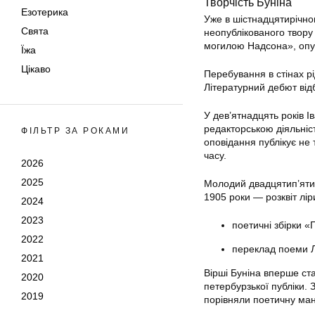
Творчість Буніна
Езотерика
Уже в шістнадцятирічно
Свята
неопублікованого твору
могилою Надсона», опуб
Їжа
Цікаво
Перебування в стінах р
Літературний дебют від
У дев’ятнадцять років І
редакторською діяльніс
ФІЛЬТР ЗА РОКАМИ
оповідання публікує не 
часу.
2026
2025
Молодий двадцятип’ятир
1905 роки — розквіт лір
2024
2023
поетичні збірки «
2022
переклад поеми Л
2021
Вірші Буніна вперше ст
2020
петербурзької публіки.
2019
порівняли поетичну ман