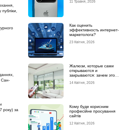
11 Травня, 2026
охання,
 публіки,
Как оценить
турного
эффективность интернет-
маркетолога?
23 Квітня, 2026
Жалюзи, которые сами
открываются и
даннях,
закрываются: зачем это
нужно в обычной квартире
 Сан-
14 Квітня, 2026
и
Кому буде корисним
 року) за
професійне просування
сайтів
12 Квітня, 2026