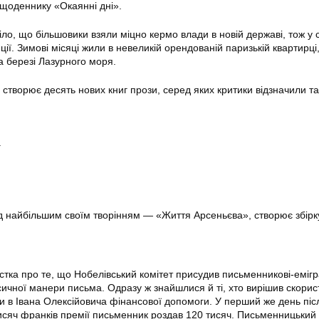
щоденнику «Окаянні дні».
ло, що більшовики взяли міцно кермо влади в новій державі, тож у с
ції. Зимові місяці жили в невеликій орендованій паризькій квартирці,
а березі Лазурного моря.
 створює десять нових книг прози, серед яких критики відзначили так
.
 найбільшим своїм творінням — «Життя Арсеньєва», створює збірк
істка про те, що Нобелівський комітет присудив письменникові-еміг
сичної манери письма. Одразу ж знайшлися й ті, хто вирішив скорис
 в Івана Олексійовича фінансової допомоги. У перший же день піс
исяч франків премії письменник роздав 120 тисяч. Письменницький