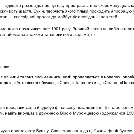
— відверта розповідь про чуттєву пристрасть, про скороминущість к
жливість щастя. Бунін, творчість якого тільки проходить апробацію у
вки — своєрідний пролог до майбутніх оповідань і повістей.
ьменника позначився вже 1901 року. Значний вплив на вибір літера
 знайомство з такими талановитими людьми, як:
енко.
кає епічний талант письменника, який проявляється в новелах, опові
ходіл», «Антонівські яблука», «Сни», «Чаша життя», «Село», «Пан із
ьки прославився, а й здобув фінансову незалежність. Він стає вельм
, навіть вирушає з дружиною Вірою Муромцевою (одружилися 1907
чужа аристократу Буніну. Своє ставлення до цієї «какофонії бунту»