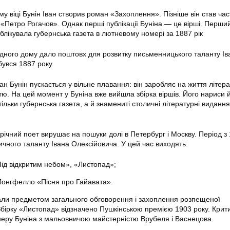
му віці Бунін Іван створив роман «Захоплення». Пізніше він став ча
 «Петро Рогачов». Однак перші публікації Буніна — це вірші. Перши
лікувала губернська газета в лютневому номері за 1887 рік
ідного дому дало поштовх для розвитку письменницького таланту Ів
бувся 1887 року.
ван Бунін пускається у вільне плавання: він заробляє на життя літер
тю. На цей момент у Буніна вже вийшла збірка віршів. Його нариси 
тільки губернська газета, а й знамениті столичні літературні видання
ічний поет вирушає на пошуки долі в Петербург і Москву. Період з
ичного таланту Івана Олексійовича. У цей час виходять:
Під відкритим небом», «Листопад»;
онгфелло «Пісня про Гайавата».
али предметом загального обговорення і захоплення розпещеної
 Збірку «Листопад» відзначено Пушкінською премією 1903 року. Крит
еру Буніна з мальовничою майстерністю Врубеля і Васнецова.