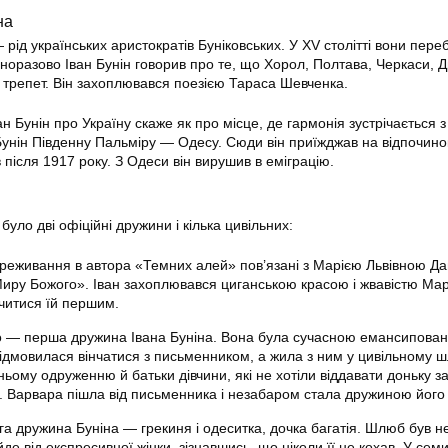
на
 рід українських аристократів Буніковських. У ХV столітті вони пере
норазово Іван Бунін говорив про те, що Хорол, Полтава, Черкаси, Д
і трепет. Він захоплювався поезією Тараса Шевченка.
н Бунін про Україну скаже як про місце, де гармонія зустрічається 
нін Південну Пальміру — Одесу. Сюди він приїжджав на відпочино
 після 1917 року. З Одеси він вирушив в еміграцію.
уло дві офіційні дружини і кілька цивільних:
реживання в автора «Темних алей» пов’язані з Марією Львівною Д
ру Божого». Іван захоплювався циганською красою і жвавістю Марі
дчитися їй першим.
 — перша дружина Івана Буніна. Вона була сучасною емансипова
ідмовилася вінчатися з письменником, а жила з ним у цивільному ш
ому одруженню й батьки дівчини, які не хотіли віддавати доньку з
. Варвара пішла від письменника і незабаром стала дружиною його 
га дружина Буніна — грекиня і одеситка, дочка багатія. Шлюб був 
йде від експресивної жінки, зізнавшись, що ніколи її не кохав. У сем