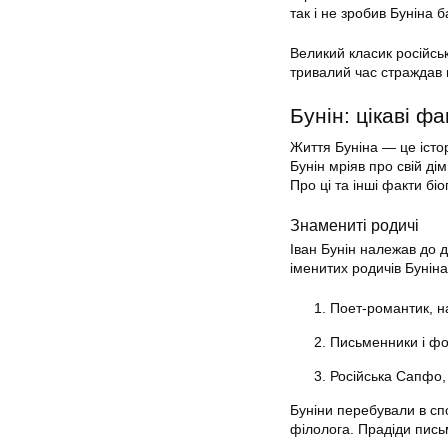
так і не зробив Буніна б
Великий класик російсь
тривалий час страждав 
Бунін: цікаві фа
Життя Буніна — це істо
Бунін мріяв про свій дім
Про ці та інші факти бі
Знамениті родичі
Іван Бунін належав до д
іменитих родичів Буніна
Поет-романтик, н
Письменники і фо
Російська Сапфо,
Буніни перебували в сп
філолога. Прадіди пись