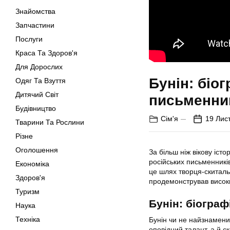
Знайомства
Запчастини
Послуги
Краса Та Здоров'я
Для Дорослих
Бунін: біог
Одяг Та Взуття
Дитячий Світ
письменни
Будівництво
Сім'я
19 Лис
Тварини Та Рослини
Різне
Оголошення
За більш ніж вікову іст
російських письменникі
Економіка
це шлях творця-скиталь
Здоров'я
продемонстрував високи
Туризм
Бунін: біограф
Наука
Техніка
Бунін чи не найзнаменит
оповідний талант, а й с