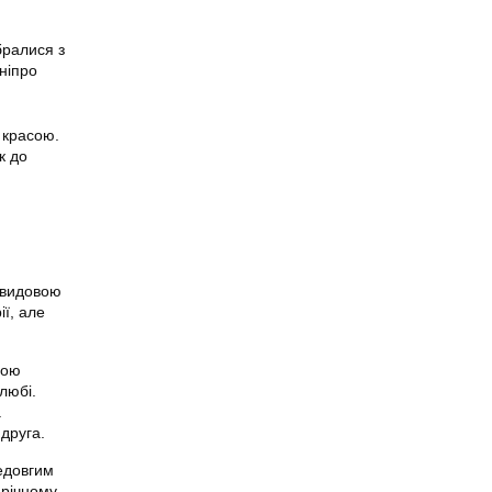
бралися з
ніпро
з красою.
к до
авидовою
ї, але
ною
любі.
а
друга.
недовгим
ирічному