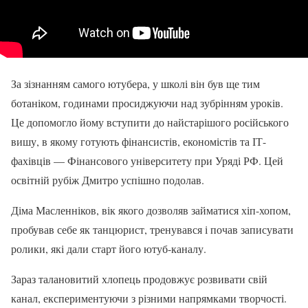
За зізнанням самого ютубера, у школі він був ще тим
ботаніком, годинами просиджуючи над зубрінням уроків.
Це допомогло йому вступити до найстарішого російського
вишу, в якому готують фінансистів, економістів та ІТ-
фахівців — Фінансового університету при Уряді РФ. Цей
освітній рубіж Дмитро успішно подолав.
Діма Масленніков, вік якого дозволяв займатися хіп-хопом,
пробував себе як танцюрист, тренувався і почав записувати
ролики, які дали старт його ютуб-каналу.
Зараз талановитий хлопець продовжує розвивати свій
канал, експериментуючи з різними напрямками творчості.