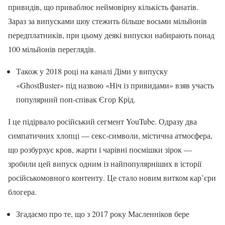
привидів, що приваблює неймовірну кількість фанатів.
Зараз за випусками шоу стежить більше восьми мільйонів
передплатників, при цьому деякі випуски набирають понад
100 мільйонів переглядів.
Також у 2018 році на каналі Діми у випуску
«GhostBuster» під назвою «Ніч із привидами» взяв участь
популярний поп-співак Єгор Крід.
І це підірвало російський сегмент YouTube. Одразу два
симпатичних хлопці — секс-символи, містична атмосфера,
що розбурхує кров, жарти і чарівні посмішки зірок —
зробили цей випуск одним із найпопулярніших в історії
російськомовного контенту. Це стало новим витком кар’єри
блогера.
Згадаємо про те, що з 2017 року Масленніков бере