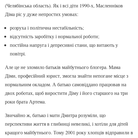
(Челябінська область). Як і всі діти 1990-х, Масленніков
Діма ріс у дуже непростих умовах:
розруха і політична нестабільність;
відсутність заробітку і нормальної роботи;
постійна напруга і депресивні стани, що витають у
повітрі.
Але це не зломило батьків майбутнього блогера. Мама
Діми, професійний юрист, змогла знайти непогане місце з
нормальним окладом. А батько самовіддано працював на
двох роботах, щоб виростити Діму і його старшого на три
роки брата Артема.
Звичайно ж, батько і мати Дмитра розуміли, що
перспективи життя в глибинці невеликі, і хотіли для дітей
кращого майбутнього. Тому 2001 року хлопців відправили в