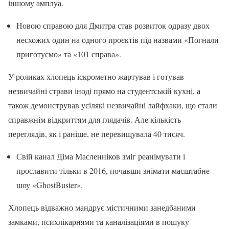
іншому амплуа.
Новою справою для Дмитра став розвиток одразу двох
несхожих один на одного проєктів під назвами «Погнали
приготуємо» та «101 справа».
У роликах хлопець іскрометно жартував і готував
незвичайні страви іноді прямо на студентській кухні, а
також демонстрував усілякі незвичайні лайфхаки, що стали
справжнім відкриттям для глядачів. Але кількість
переглядів, як і раніше, не перевищувала 40 тисяч.
Свій канал Діма Масленніков зміг реанімувати і
прославити тільки в 2016, почавши знімати масштабне
шоу «GhostBuster».
Хлопець відважно мандрує містичними занедбаними
замками, психлікарнями та каналізаціями в пошуку