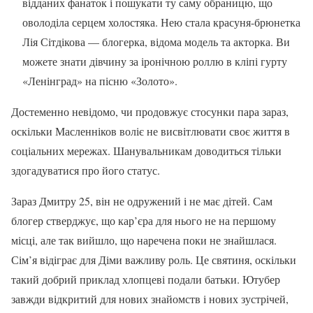
відданих фанаток і пошукати ту саму обраницю, що
оволоділа серцем холостяка. Нею стала красуня-брюнетка
Лія Сітдікова — блогерка, відома модель та акторка. Ви
можете знати дівчину за іронічною роллю в кліпі гурту
«Ленінград» на пісню «Золото».
Достеменно невідомо, чи продовжує стосунки пара зараз,
оскільки Масленніков воліє не висвітлювати своє життя в
соціальних мережах. Шанувальникам доводиться тільки
здогадуватися про його статус.
Зараз Дмитру 25, він не одружений і не має дітей. Сам
блогер стверджує, що кар’єра для нього не на першому
місці, але так вийшло, що наречена поки не знайшлася.
Сім’я відіграє для Діми важливу роль. Це святиня, оскільки
такий добрий приклад хлопцеві подали батьки. Ютубер
завжди відкритий для нових знайомств і нових зустрічей,