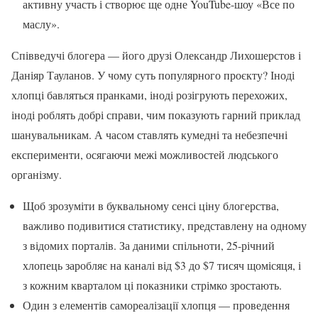
активну участь і створює ще одне YouTube-шоу «Все по
маслу».
Співведучі блогера — його друзі Олександр Лихошерстов і
Даніяр Тауланов. У чому суть популярного проєкту? Іноді
хлопці бавляться пранками, іноді розігрують перехожих,
іноді роблять добрі справи, чим показують гарний приклад
шанувальникам. А часом ставлять кумедні та небезпечні
експерименти, осягаючи межі можливостей людського
організму.
Щоб зрозуміти в буквальному сенсі ціну блогерства,
важливо подивитися статистику, представлену на одному
з відомих порталів. За даними спільноти, 25-річний
хлопець заробляє на каналі від $3 до $7 тисяч щомісяця, і
з кожним кварталом ці показники стрімко зростають.
Один з елементів самореалізації хлопця — проведення