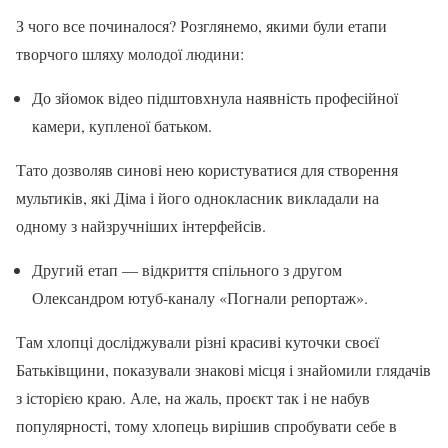
З чого все починалося? Розглянемо, якими були етапи
творчого шляху молодої людини:
До зйомок відео підштовхнула наявність професійної
камери, купленої батьком.
Тато дозволяв синові нею користуватися для створення
мультиків, які Діма і його однокласник викладали на
одному з найзручніших інтерфейсів.
Другий етап — відкриття спільного з другом
Олександром ютуб-каналу «Погнали репортаж».
Там хлопці досліджували різні красиві куточки своєї
Батьківщини, показували знакові місця і знайомили глядачів
з історією краю. Але, на жаль, проєкт так і не набув
популярності, тому хлопець вирішив спробувати себе в