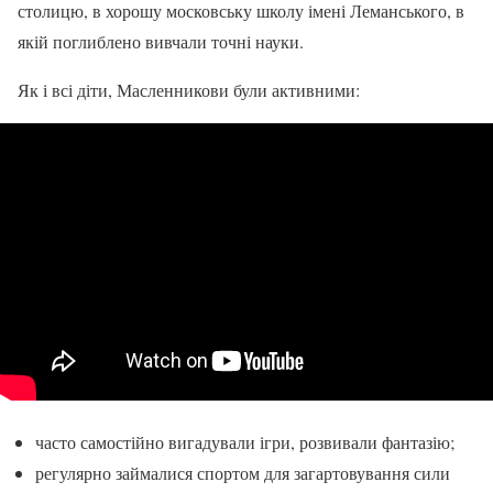
столицю, в хорошу московську школу імені Леманського, в
якій поглиблено вивчали точні науки.
Як і всі діти, Масленникови були активними:
часто самостійно вигадували ігри, розвивали фантазію;
регулярно займалися спортом для загартовування сили