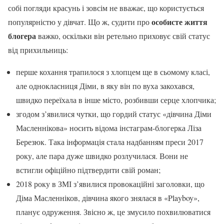
собі погляди красунь і зовсім не вважає, що користується
особисте життя
популярністю у дівчат. Що ж, судити про
блогера
важко, оскільки він ретельно приховує свій статус
від прихильниць:
перше кохання трапилося з хлопцем ще в сьомому класі,
але однокласниця Діми, в яку він по вуха закохався,
швидко переїхала в інше місто, розбивши серце хлопчика;
згодом з’явилися чутки, що гордий статус «дівчина Діми
Масленнікова» носить відома інстаграм-блогерка Ліза
Березюк. Така інформація стала надбанням преси 2017
року, але пара дуже швидко розлучилася. Вони не
встигли офіційно підтвердити свій роман;
2018 року в ЗМІ з’явилися провокаційні заголовки, що
Діма Масленніков, дівчина якого знялася в «Playboy»,
планує одруження. Звісно ж, це змусило похвилюватися