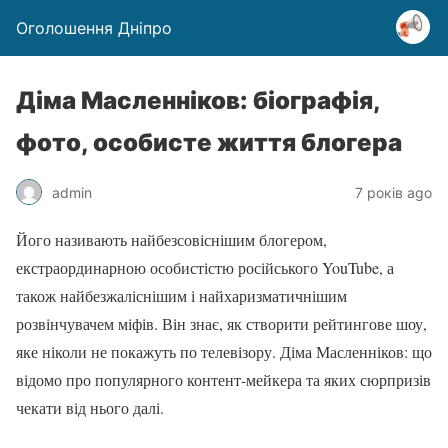
Оголошення Дніпро
Діма Масленніков: біографія,
фото, особисте життя блогера
admin
7 років ago
Його називають найбезсовіснішим блогером,
екстраординарною особистістю російського YouTube, а
також найбезжаліснішим і найхаризматичнішим
розвінчувачем міфів. Він знає, як створити рейтингове шоу,
яке ніколи не покажуть по телевізору. Діма Масленніков: що
відомо про популярного контент-мейкера та яких сюрпризів
чекати від нього далі.