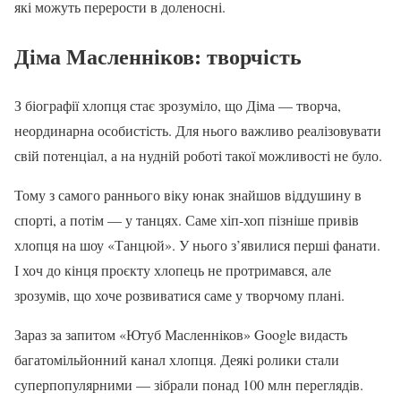
які можуть перерости в доленосні.
Діма Масленніков: творчість
З біографії хлопця стає зрозуміло, що Діма — творча,
неординарна особистість. Для нього важливо реалізовувати
свій потенціал, а на нудній роботі такої можливості не було.
Тому з самого раннього віку юнак знайшов віддушину в
спорті, а потім — у танцях. Саме хіп-хоп пізніше привів
хлопця на шоу «Танцюй». У нього з’явилися перші фанати.
І хоч до кінця проєкту хлопець не протримався, але
зрозумів, що хоче розвиватися саме у творчому плані.
Зараз за запитом «Ютуб Масленніков» Google видасть
багатомільйонний канал хлопця. Деякі ролики стали
суперпопулярними — зібрали понад 100 млн переглядів.