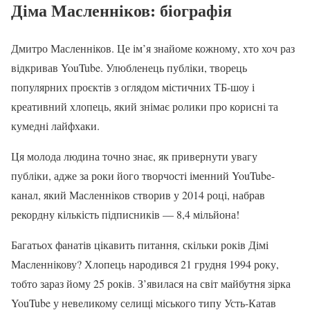
Діма Масленніков: біографія
Дмитро Масленніков. Це ім’я знайоме кожному, хто хоч раз
відкривав YouTube. Улюбленець публіки, творець
популярних проєктів з оглядом містичних ТБ-шоу і
креативний хлопець, який знімає ролики про корисні та
кумедні лайфхаки.
Ця молода людина точно знає, як привернути увагу
публіки, адже за роки його творчості іменний YouTube-
канал, який Масленніков створив у 2014 році, набрав
рекордну кількість підписників — 8,4 мільйона!
Багатьох фанатів цікавить питання, скільки років Дімі
Масленнікову? Хлопець народився 21 грудня 1994 року,
тобто зараз йому 25 років. З’явилася на світ майбутня зірка
YouTube у невеликому селищі міського типу Усть-Катав