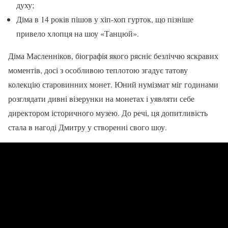
духу;
Діма в 14 років пішов у хіп-хоп гурток, що пізніше
привело хлопця на шоу «Танцюй».
Діма Масленніков, біографія якого рясніє безліччю яскравих
моментів, досі з особливою теплотою згадує татову
колекцію старовинних монет. Юний нумізмат міг годинами
розглядати дивні візерунки на монетах і уявляти себе
директором історичного музею. До речі, ця допитливість
стала в нагоді Дмитру у створенні свого шоу.