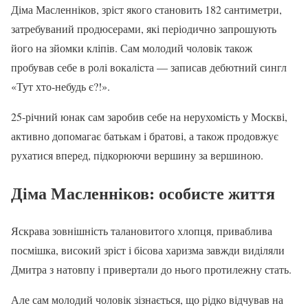
Діма Масленніков, зріст якого становить 182 сантиметри,
затребуваний продюсерами, які періодично запрошують
його на зйомки кліпів. Сам молодий чоловік також
пробував себе в ролі вокаліста — записав дебютний сингл
«Тут хто-небудь є?!».
25-річний юнак сам заробив себе на нерухомість у Москві,
активно допомагає батькам і братові, а також продовжує
рухатися вперед, підкорюючи вершину за вершиною.
Діма Масленніков: особисте життя
Яскрава зовнішність талановитого хлопця, приваблива
посмішка, високий зріст і бісова харизма завжди виділяли
Дмитра з натовпу і привертали до нього протилежну стать.
Але сам молодий чоловік зізнається, що рідко відчував на