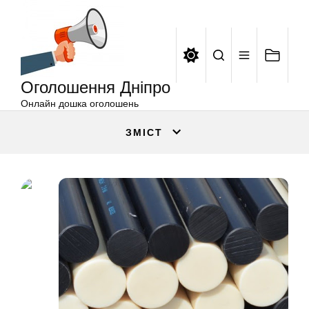
Оголошення
Перейти
Дніпро
до
вмісту
Оголошення Дніпро
Онлайн дошка оголошень
ЗМІСТ