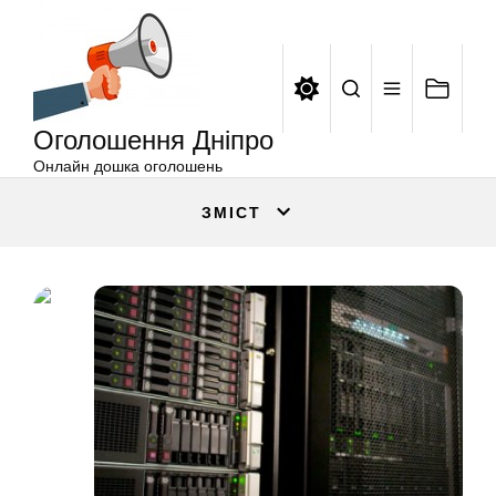
Оголошення
Перейти
Дніпро
до
вмісту
Оголошення Дніпро
Онлайн дошка оголошень
ЗМІСТ