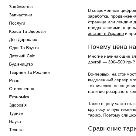
Знайомства
В современном цифрово
Запчастини
заработка, продвижения
страница или лендинг д
Послуги
предложениями, а цены
Краса Та Здоров'я
хостинг в Украине
и при
Для Дорослих
Почему цена на
Одяг Та Взуття
Дитячий Світ
Многие начинающие вла
другой — 300–500 грн?
Будівництво
Тварини Та Рослини
Во-первых, на стоимост
выделенный сервер може
Різне
техническое оснащение
Оголошення
наличие резервного ко
Економіка
Также в цену часто вк
Здоров'я
круглосуточную технич
Туризм
тариф. Поэтому слишко
Наука
Сравнение тари
Техніка