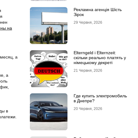
Рекламна агенція Шість
я
Зірок
ая
лнен
29 Червня, 2026
ены на
Elterngeld і Elternzeit:
месяц, а
скільки реально платять у
німецькому декреті
21 Червня, 2026
е, а
роль
фик,
Где купить электромобиль
в Днепре?
20 Червня, 2026
ды в
платежи.