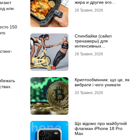
жира и другие его
агают
преимущества
год или
28 Травня, 2026
есто 150
это
Спинбайки (сайкл
тренажеры) для
интенсивных
кардиотренировок и
стинг-
28 Травня, 2026
активного образа жизни
Криптообмінник: що це, як
збежать
вибрати і чого уникати
ствах.
20 Травня, 2026
Що відомо про майбутній
флагман iPhone 18 Pro
Max