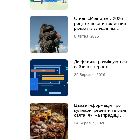
Стиль «Мілітарі» у 2026
році: як носити тактичний
рюкзак із звичайним
одягом
6 Квітня, 2026
Де фізично розміщуються
сайти в інтернеті
29 Березня, 2026
Цікава інформація про
кулінарні рецепти та різні
свята: як їжа і традиції
переплітаються крізь час
24 Березня, 2026