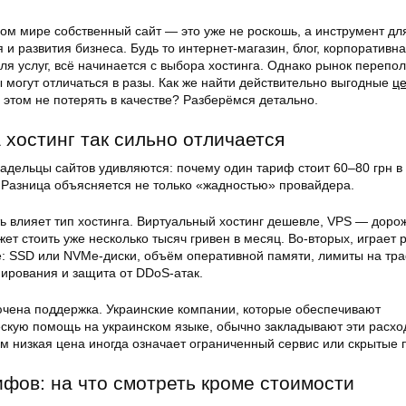
м мире собственный сайт — это уже не роскошь, а инструмент дл
 и развития бизнеса. Будь то интернет-магазин, блог, корпоративн
ля услуг, всё начинается с выбора хостинга. Однако рынок перепо
 могут отличаться в разы. Как же найти действительно выгодные
ц
 этом не потерять в качестве? Разберёмся детально.
 хостинг так сильно отличается
дельцы сайтов удивляются: почему один тариф стоит 60–80 грн в 
 Разница объясняется не только «жадностью» провайдера.
ь влияет тип хостинга. Виртуальный хостинг дешевле, VPS — дорож
т стоить уже несколько тысяч гривен в месяц. Во-вторых, играет 
: SSD или NVMe-диски, объём оперативной памяти, лимиты на тра
пирования и защита от DDoS-атак.
лючена поддержка. Украинские компании, которые обеспечивают
ескую помощь на украинском языке, обычно закладывают эти расхо
м низкая цена иногда означает ограниченный сервис или скрытые 
фов: на что смотреть кроме стоимости