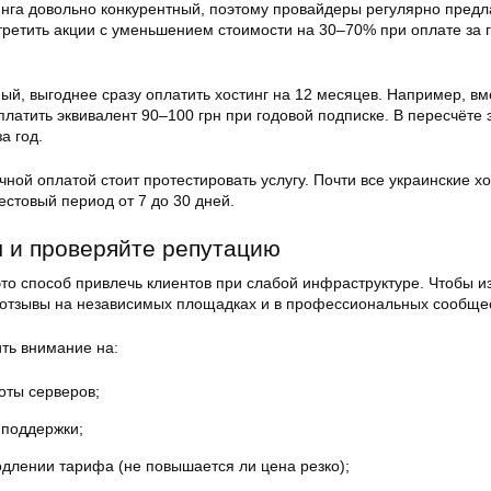
инга довольно конкурентный, поэтому провайдеры регулярно предл
третить акции с уменьшением стоимости на 30–70% при оплате за 
ый, выгоднее сразу оплатить хостинг на 12 месяцев. Например, вм
платить эквивалент 90–100 грн при годовой подписке. В пересчёте 
а год.
ной оплатой стоит протестировать услугу. Почти все украинские хо
стовый период от 7 до 30 дней.
 и проверяйте репутацию
это способ привлечь клиентов при слабой инфраструктуре. Чтобы и
ь отзывы на независимых площадках и в профессиональных сообще
ть внимание на:
оты серверов;
 поддержки;
одлении тарифа (не повышается ли цена резко);