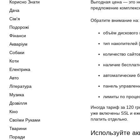
Корисно Знати
Выгодная цена — это н
предложение комплекс
Дача
Сім'я
Обратите внимание на:
Подорожі
объём дискового 
Фінанси
тип накопителей
Акваріум
Собаки
количество сайто
Коти
наличие бесплатн
Електрика
автоматические б
Авто
панель управления
Література
Музика
лимиты по проце
Дозвілля
Иногда тариф за 120 гр
Кіно
уже включены SSL и еж
платить отдельно.
Своїми Руками
Тварини
Используйте ак
Поради