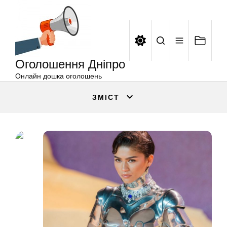
Оголошення
Перейти
Дніпро
до
вмісту
Оголошення Дніпро
Онлайн дошка оголошень
ЗМІСТ