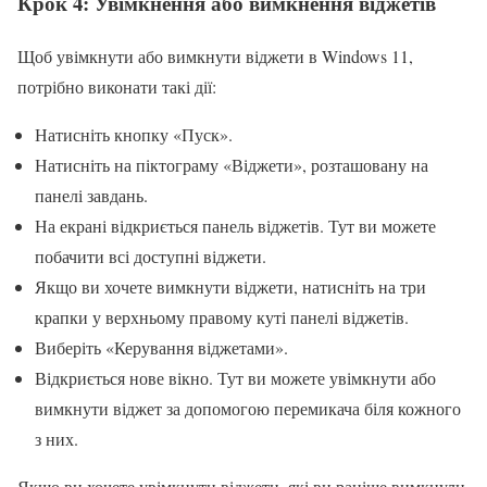
Крок 4: Увімкнення або вимкнення віджетів
Щоб увімкнути або вимкнути віджети в Windows 11,
потрібно виконати такі дії:
Натисніть кнопку «Пуск».
Натисніть на піктограму «Віджети», розташовану на
панелі завдань.
На екрані відкриється панель віджетів. Тут ви можете
побачити всі доступні віджети.
Якщо ви хочете вимкнути віджети, натисніть на три
крапки у верхньому правому куті панелі віджетів.
Виберіть «Керування віджетами».
Відкриється нове вікно. Тут ви можете увімкнути або
вимкнути віджет за допомогою перемикача біля кожного
з них.
Якщо ви хочете увімкнути віджети, які ви раніше вимкнули,