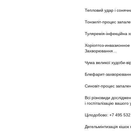
Тепловий удар і сонячн
Тонзиліт-процес запале
Туляремія-інфекційна х
Хоріоптоз-инвазионное 
Захворювання…
Чума великої худоби-ві
Блефарит-захворювання 
Синовіт-процес запален
Всі різновиди дослідже
і госпіталізацію вашого
Цілодобово: +7 495 532
Дегельмінтизація кішок 