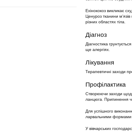
Ехінококоз викликає сх
Ценуроз тканини м’язів 
різних областях тіла.
Діагноз
Діагностика грунтується
ще алергіях.
Лікування
Терапевтичні заходи пр
Профілактика
Створюючи заходи щодо 
ланцюга. Припинення ч
Для успішного виконанн
ларвальними формами і 
У вівчарських господар