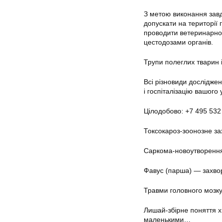
З метою виконання завд
допускати на території 
проводити ветеринарно-
цестодозами органів.
Трупи полеглих тварин 
Всі різновиди дослідже
і госпіталізацію вашого
Цілодобово: +7 495 532
Токсокароз-зоонозне за
Саркома-новоутворення,
Фавус (парша) — захвор
Травми головного мозку
Лишай-збірне поняття х
маленькими…