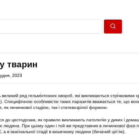
Пошук
у тварин
рудня, 2023
великий ряд гельмінтозних хвороб, які викликаються стрічковими 
). Специфічною особливістю таких паразитів вважається те, що вон
 як личинкової стадією, так і статевозрілої формою.
ься до цестодозам, як правило викликають патологію у диких і дома
іє людина. При цьому один і той же представник в личинкової фазі 
, а в імагінальної стадії в кишечнику людини (бичачий ціп’як).