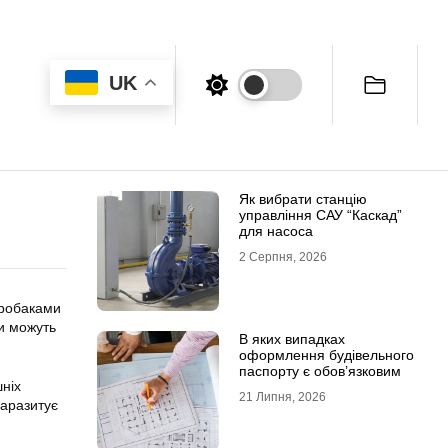
UK
Як вибрати станцію
управління САУ “Каскад”
для насоса
2 Серпня, 2026
хробаками
и можуть
В яких випадках
оформлення будівельного
паспорту є обов’язковим
шніх
21 Липня, 2026
паразитує