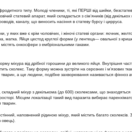
одитного типу. Молоді членики, ті, які ПЕРШІ від шийки, безстатев
вічий статевий апарат, який складається з сім’яників (від декількох
роводів, каналу, що виносить насіння в статеву бурсу і цирруса.
, у яких вже є крім чоловічих, і жіночі статеві органи: яєчник, желто
іна, матка. Яйця цестод круглої форми (у лентеца— овальної з криш
лі містять онкосфери з ембріональними гаками.
орму міхура від дрібної горошини до великого яйця. Внутрішня час
тить сколекс. Таку форму можна зустріти на серозних і м’язових тк
х тварин, а ще людини, подібне захворювання називається фінноз а
 складний міхур з декількома (до 600) сколексами, що знаходяться 
осторі. Місцем локалізації такий вид паразита вибирає паренхімато
и тварин.
тінний, наповнений рідиною міхур, який містить багато сколексів. 
 овець).