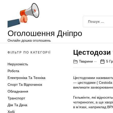
Оголошення
Перейти
Дніпро
до
вмісту
Оголошення Дніпро
Онлайн дошка оголошень
Цестодози 
ФІЛЬТР ПО КАТЕГОРІЇ
Тварини
5 Г
Нерухомість
Робота
Електроніка Та Техніка
Цестодозами називають 
— цестодами ( Сestoda 
Спорт Та Відпочинок
викликати захворювання,
Обладнання
Гельмінти, які відносят
Транспорт
чотириногих, а ще хвор
Дім Та Дача
в м’язах, наприклад ВРХ
Хобі