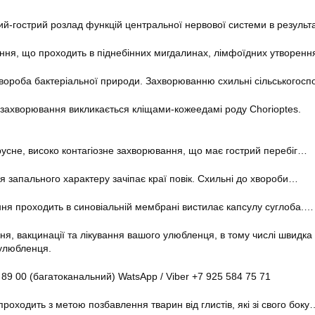
ий-гострий розлад функцій центральної нервової системи в результ
ння, що проходить в піднебінних мигдалинах, лімфоїдних утворен
вороба бактеріальної природи. Захворюванню схильні сільськогосп
захворювання викликається кліщами-кожеедамі роду Chorioptes.
русне, високо контагіозне захворювання, що має гострий перебіг…
запального характеру зачіпає краї повік. Схильні до хвороби…
ня проходить в синовіальній мембрані вистилає капсулу суглоба.…
ння, вакцинації та лікування вашого улюбленця, в тому числі швидк
 улюбленця.
 89 00 (багатоканальний) WatsApp / Viber +7 925 584 75 71
проходить з метою позбавлення тварин від глистів, які зі свого боку