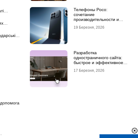
Телефоны Poco:
аті…
сочетание
производительности и
нях…
стиля
19 Березня, 2026
одарські…
Разработка
одностраничного сайта:
быстрое и эффективное
решение для бизнеса
17 Березня, 2026
а допомога
…