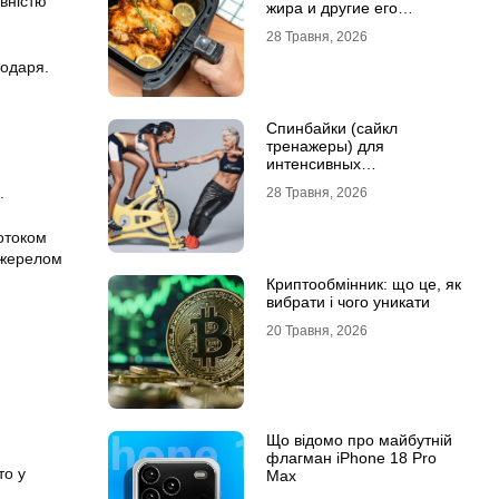
явністю
жира и другие его
преимущества
28 Травня, 2026
подаря.
Спинбайки (сайкл
тренажеры) для
интенсивных
кардиотренировок и
.
28 Травня, 2026
активного образа жизни
отоком
 джерелом
Криптообмінник: що це, як
вибрати і чого уникати
20 Травня, 2026
Що відомо про майбутній
флагман iPhone 18 Pro
то у
Max