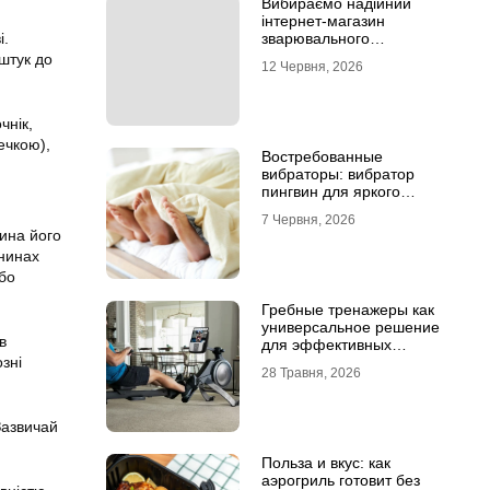
Вибираємо надійний
інтернет-магазин
і.
зварювального
обладнання
 штук до
12 Червня, 2026
чнік,
ечкою),
Востребованные
вибраторы: вибратор
пингвин для яркого
удовольствия
7 Червня, 2026
тина його
анинах
бо
Гребные тренажеры как
универсальное решение
в
для эффективных
зні
кардиотренировок
28 Травня, 2026
Зазвичай
Польза и вкус: как
аэрогриль готовит без