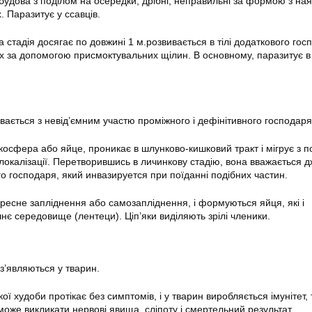
будова з поділом на осередки, дрібні, неправильні за формою з на
. Паразитує у ссавців.
стадія досягає по довжині 1 м.розвивається в тілі додаткового гос
х за допомогою присмоктувальних щілин. В основному, паразитує в
вається з невід’ємним участю проміжного і дефінітивного господаря
осфера або яйце, проникає в шлунково-кишковий тракт і мігрує з п
 локалізації. Перетворившись в личинкову стадію, вона вважається
о господаря, який инвазируется при поїданні подібних частин.
хресне запліднення або самозапліднення, і формуються яйця, які і
нє середовище (лентеци). Ціп’яки виділяють зрілі членики.
з’являються у тварин.
ї худоби протікає без симптомів, і у тварин виробляється імунітет, 
може викликати нервові явища, сліпоту і смертельний результат.