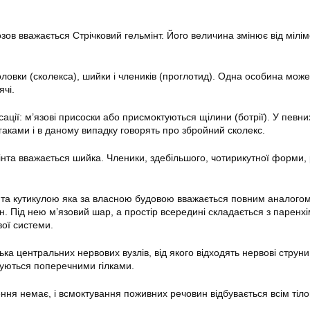
ов вважається Стрічковий гельмінт. Його величина змінює від мілі
оловки (сколекса), шийки і члеників (проглотид). Одна особина може
ячі.
ації: м’язові присоски або присмоктуються щілини (ботрії). У певни
аками і в даному випадку говорять про збройний сколекс.
нта вважається шийка. Членики, здебільшого, чотирикутної форми, р
ита кутикулою яка за власною будовою вважається повним аналогом
 Під нею м’язовий шар, а простір всередині складається з паренхім
вої системи.
лька центральних нервових вузлів, від якого відходять нервові струн
днуються поперечними гілками.
ення немає, і всмоктування поживних речовин відбувається всім тіл