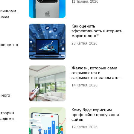
11 Травня, 2026
 явищами.
самих
Как оценить
эффективность интернет-
маркетолога?
23 Квітня, 2026
ідженнях а
Жалюзи, которые сами
открываются и
закрываются: зачем это
нужно в обычной квартире
14 Квітня, 2026
чного
Кому буде корисним
 тварин
професійне просування
тадіями.
сайтів
12 Квітня, 2026