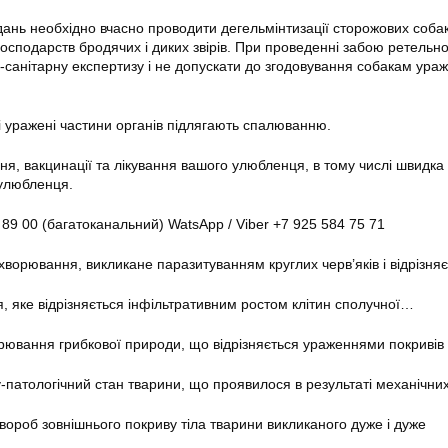
ань необхідно вчасно проводити дегельмінтизації сторожових собак
господарств бродячих і диких звірів. При проведенні забою ретельн
санітарну експертизу і не допускати до згодовування собакам ура
і уражені частини органів підлягають спалюванню.
ння, вакцинації та лікування вашого улюбленця, в тому числі швидк
 улюбленця.
 89 00 (багатоканальний) WatsApp / Viber +7 925 584 75 71
хворювання, викликане паразитуванням круглих черв’яків і відрізн
 яке відрізняється інфільтративним ростом клітин сполучної…
ювання грибкової природи, що відрізняється ураженнями покривів
-патологічний стан тварини, що проявилося в результаті механічн
вороб зовнішнього покриву тіла тварини викликаного дуже і дуже