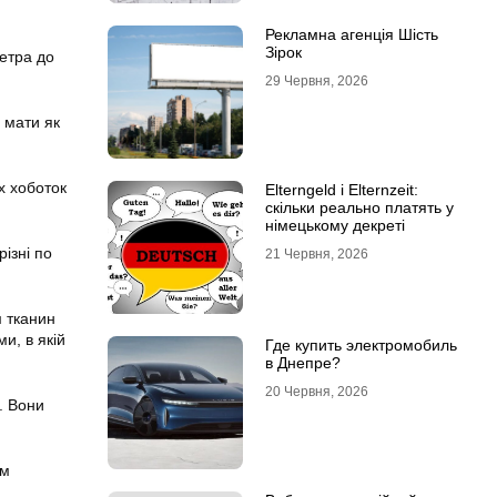
Рекламна агенція Шість
Зірок
метра до
29 Червня, 2026
 мати як
х хоботок
Elterngeld і Elternzeit:
скільки реально платять у
німецькому декреті
ізні по
21 Червня, 2026
 тканин
и, в якій
Где купить электромобиль
в Днепре?
20 Червня, 2026
и. Вони
ом