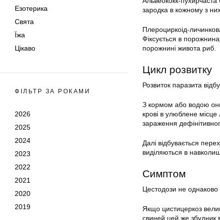
Альвеококк-пухирчаста 
Езотерика
зародка в кожному з них
Свята
Плероциркоід-личинкова 
Їжа
Фіксується в порожнина
Цікаво
порожнині живота риб.
Цикл розвитку
Розвиток паразита відбу
ФІЛЬТР ЗА РОКАМИ
З кормом або водою онк
2026
крові в улюблене місце
зараження дефінітивног
2025
2024
Далі відбувається пере
виділяються в навколиш
2023
2022
Симптом
2021
Цестодози не однаково 
2020
2019
Якщо цистицеркоз велико
свиней цей же збудник 