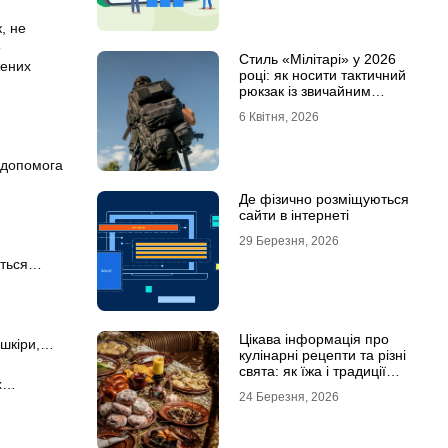
, не
о
Стиль «Мілітарі» у 2026
жених
році: як носити тактичний
рюкзак із звичайним
одягом
6 Квітня, 2026
а допомога
Де фізично розміщуються
сайти в інтернеті
29 Березня, 2026
яється…
Цікава інформація про
 шкіри,…
кулінарні рецепти та різні
свята: як їжа і традиції
их…
переплітаються крізь час
24 Березня, 2026