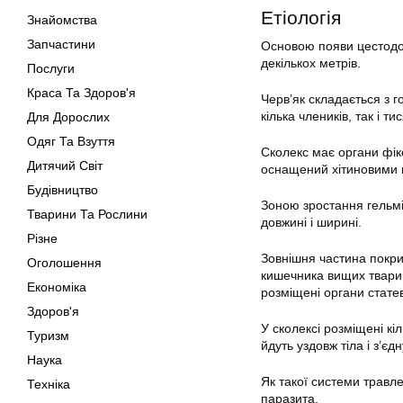
Етіологія
Знайомства
Запчастини
Основою появи цестодоз
декількох метрів.
Послуги
Краса Та Здоров'я
Черв’як складається з г
кілька члеників, так і тис
Для Дорослих
Одяг Та Взуття
Сколекс має органи фікс
Дитячий Світ
оснащений хітиновими г
Будівництво
Зоною зростання гельмі
Тварини Та Рослини
довжині і ширині.
Різне
Зовнішня частина покр
Оголошення
кишечника вищих тварин.
Економіка
розміщені органи стате
Здоров'я
У сколексі розміщені кі
Туризм
йдуть уздовж тіла і з’є
Наука
Як такої системи травл
Техніка
паразита.