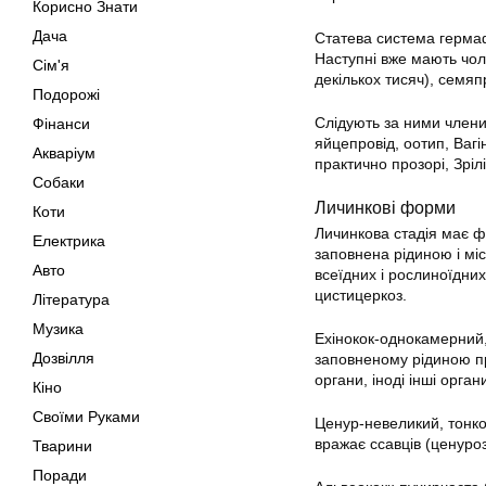
Корисно Знати
Дача
Статева система гермафр
Наступні вже мають чоло
Сім'я
декількох тисяч), семяп
Подорожі
Слідують за ними членики
Фінанси
яйцепровід, оотип, Ваг
Акваріум
практично прозорі, Зрі
Собаки
Личинкові форми
Коти
Личинкова стадія має ф
Електрика
заповнена рідиною і міс
Авто
всеїдних і рослиноїдни
цистицеркоз.
Література
Музика
Ехінокок-однокамерний,
Дозвілля
заповненому рідиною пр
органи, іноді інші орган
Кіно
Своїми Руками
Ценур-невеликий, тонкос
вражає ссавців (ценуроз
Тварини
Поради