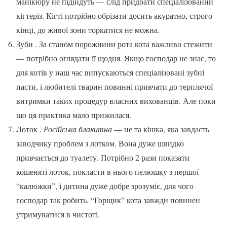
манікюру не підійдуть — слід придбати спеціалізований
кігтеріз. Кігті потрібно обрізати досить акуратно, строго
кінці, до живої зони торкатися не можна.
Зуби . За станом порожнини рота кота важливо стежити
— потрібно оглядати її щодня. Якщо господар не знає, то
для котів у наш час випускаються спеціалізовані зубні
пасти, і любителі тварин повинні привчати до терплячої
витримки таких процедур власних вихованців. Але поки
що ця практика мало прижилася.
Лоток .
Російська блакитна
— не та кішка, яка завдасть
заводчику проблем з лотком. Вона дуже швидко
привчається до туалету. Потрібно 2 рази показати
кошеняті лоток, покласти в нього пелюшку з першої
“калюжки”, і дитина дуже добре зрозуміє, для чого
господар так робить. “Горщик” кота завжди повинен
утримуватися в чистоті.