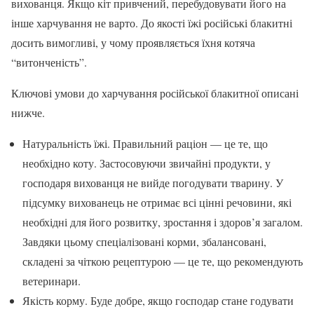
вихованця. Якщо кіт привчений, перебудовувати його на
інше харчування не варто. До якості їжі російські блакитні
досить вимогливі, у чому проявляється їхня котяча
“витонченість”.
Ключові умови до харчування російської блакитної описані
нижче.
Натуральність їжі. Правильний раціон — це те, що
необхідно коту. Застосовуючи звичайні продукти, у
господаря вихованця не вийде погодувати тварину. У
підсумку вихованець не отримає всі цінні речовини, які
необхідні для його розвитку, зростання і здоров’я загалом.
Завдяки цьому спеціалізовані корми, збалансовані,
складені за чіткою рецептурою — це те, що рекомендують
ветеринари.
Якість корму. Буде добре, якщо господар стане годувати