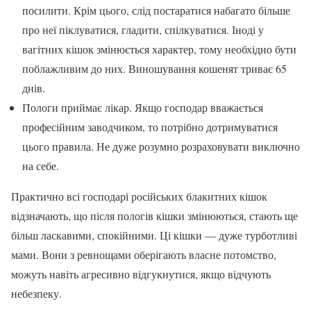
посилити. Крім цього, слід постаратися набагато більше
про неї піклуватися, гладити, спілкуватися. Іноді у
вагітних кішок змінюється характер, тому необхідно бути
поблажливим до них. Виношування кошенят триває 65
днів.
Пологи приймає лікар. Якщо господар вважається
професійним заводчиком, то потрібно дотримуватися
цього правила. Не дуже розумно розраховувати виключно
на себе.
Практично всі господарі російських блакитних кішок
відзначають, що після пологів кішки змінюються, стають ще
більш ласкавими, спокійними. Ці кішки — дуже турботливі
мами. Вони з ревнощами оберігають власне потомство,
можуть навіть агресивно відгукнутися, якщо відчують
небезпеку.