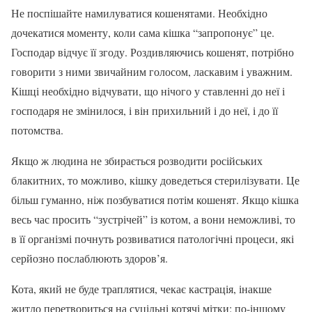
Не поспішайте намилуватися кошенятами. Необхідно
дочекатися моменту, коли сама кішка “запропонує” це.
Господар відчує її згоду. Роздивляючись кошенят, потрібно
говорити з ними звичайним голосом, ласкавим і уважним.
Кішці необхідно відчувати, що нічого у ставленні до неї і
господаря не змінилося, і він прихильний і до неї, і до її
потомства.
Якщо ж людина не збирається розводити російських
блакитних, то можливо, кішку доведеться стерилізувати. Це
більш гуманно, ніж позбуватися потім кошенят. Якщо кішка
весь час просить “зустрічей” із котом, а вони неможливі, то
в її організмі почнуть розвиватися патологічні процеси, які
серйозно послаблюють здоров’я.
Кота, який не буде траплятися, чекає кастрація, інакше
житло перетвориться на суцільні котячі мітки: по-іншому