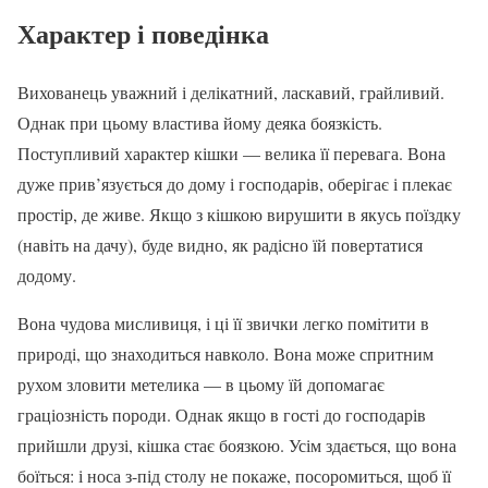
Характер і поведінка
Вихованець уважний і делікатний, ласкавий, грайливий.
Однак при цьому властива йому деяка боязкість.
Поступливий характер кішки — велика її перевага. Вона
дуже прив’язується до дому і господарів, оберігає і плекає
простір, де живе. Якщо з кішкою вирушити в якусь поїздку
(навіть на дачу), буде видно, як радісно їй повертатися
додому.
Вона чудова мисливиця, і ці її звички легко помітити в
природі, що знаходиться навколо. Вона може спритним
рухом зловити метелика — в цьому їй допомагає
граціозність породи. Однак якщо в гості до господарів
прийшли друзі, кішка стає боязкою. Усім здається, що вона
боїться: і носа з-під столу не покаже, посоромиться, щоб її