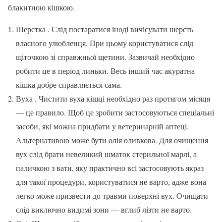
блакитною кішкою.
Шерстка . Слід постаратися іноді вичісувати шерсть
власного улюбленця. При цьому користуватися слід
щіточкою зі справжньої щетини. Зазвичай необхідно
робити це в період линьки. Весь інший час акуратна
кішка добре справляється сама.
Вуха . Чистити вуха кішці необхідно раз протягом місяця
— це правило. Щоб це зробити застосовуються спеціальні
засоби, які можна придбати у ветеринарній аптеці.
Альтернативою може бути олія оливкова. Для очищення
вух слід брати невеликий шматок стерильної марлі, а
паличкою з вати, яку практично всі застосовують якраз
для такої процедури, користуватися не варто, адже вона
легко може призвести до травми поверхні вух. Очищати
слід виключно видимі зони — вглиб лізти не варто.