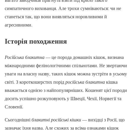
симпатичного вихованця. Але трохи сумніваються: чи не
станеться так, що вони виявляться норовливими й
агресивними.
Історія походження
Російська блакитна
— це порода домашніх кішок, визнана
міжнародними фелінологічними спільнотами. Не звертаючи
уваги на власну назву, таких кішок можна зустріти в усьому
світі. З короткошерстих порід
російська блакитна
кішка
вважається однією з найпопулярніших. Кошенят цієї породи
досить успішно розкуповують у Швеції, Чехії, Норвегії та
Словенії.
Сьогоднішні
блакитні російські кішки
— вихідці з Росії, що
зазначає їхня назва. Але схожих за всіма ознаками кішок