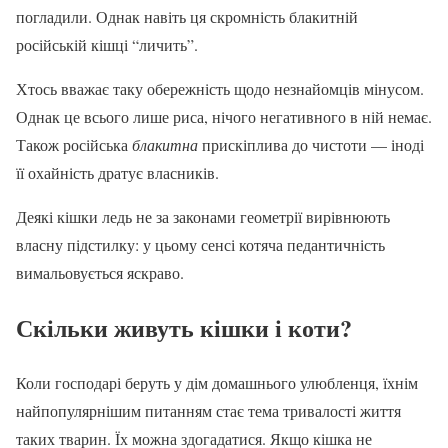
погладили. Однак навіть ця скромність блакитній
російській кішці “личить”.
Хтось вважає таку обережність щодо незнайомців мінусом.
Однак це всього лише риса, нічого негативного в ній немає.
Також російська
блакитна
прискіплива до чистоти — іноді
її охайність дратує власників.
Деякі кішки ледь не за законами геометрії вирівнюють
власну підстилку: у цьому сенсі котяча педантичність
вимальовується яскраво.
Скільки живуть кішки і коти?
Коли господарі беруть у дім домашнього улюбленця, їхнім
найпопулярнішим питанням стає тема тривалості життя
таких тварин. Їх можна здогадатися. Якщо кішка не