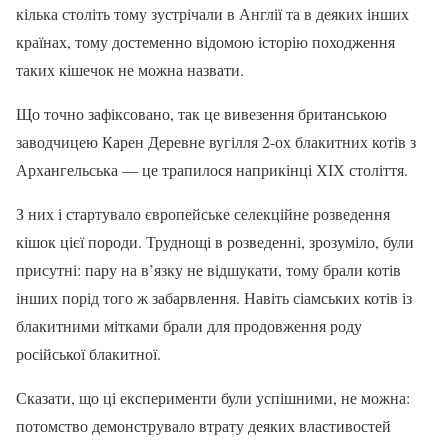
кілька століть тому зустрічали в Англії та в деяких інших
країнах, тому достеменно відомою історію походження
таких кішечок не можна назвати.
Що точно зафіксовано, так це вивезення британською
заводчицею Карен Деревне вугілля 2-ох блакитних котів з
Архангельська — це трапилося наприкінці ХІХ століття.
З них і стартувало європейське селекційне розведення
кішок цієї породи. Труднощі в розведенні, зрозуміло, були
присутні: пару на в’язку не відшукати, тому брали котів
інших порід того ж забарвлення. Навіть сіамських котів із
блакитними мітками брали для продовження роду
російської блакитної.
Сказати, що ці експерименти були успішними, не можна:
потомство демонструвало втрату деяких властивостей