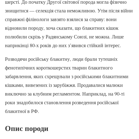
шерсті. До початку Другої світової порода могла фізично
знищитися — селекція стала неможливою. Утім після війни
справжні філінологи завзято взялися за справу: вони
відновили породу, хоча сказати, що блакитних кішок
полюбили скрізь у Радянському Союзі, не можна. Лише
наприкінці 80-х років до них з’явився стійкий інтерес.
Розводячи російську блакитну, люди брали тутешніх
фенотипічних короткошерстих тварин блакитного
забарвлення, яких схрещували з російськими блакитними
кішками, вивезених із зарубіжжя. Продавалися малюки
виключно за клубним регламентом. Наприклад, на 90-ті
роки знадобилося становлення розведення російської
блакитної в РФ.
Опис породи