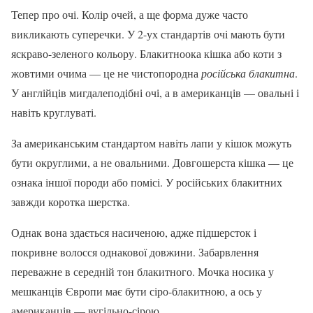
Тепер про очі. Колір очей, а ще форма дуже часто
викликають суперечки. У 2-ух стандартів очі мають бути
яскраво-зеленого кольору. Блакитноока кішка або коти з
жовтими очима — це не чистопородна
російська блакитна
.
У англійців мигдалеподібні очі, а в американців — овальні і
навіть круглуваті.
За американським стандартом навіть лапи у кішок можуть
бути округлими, а не овальними. Довгошерста кішка — це
ознака іншої породи або помісі. У російських блакитних
завжди коротка шерстка.
Однак вона здається насиченою, адже підшерсток і
покривне волосся однакової довжини. Забарвлення
переважне в середній тон блакитного. Мочка носика у
мешканців Європи має бути сіро-блакитною, а ось у
американців — вугільно-сірою.