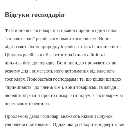
Відгуки господарів
Фактично всі господарі цієї цікавої породи в один голос
“співають оди” російським блакитним кішкам. Вони
відзначають їхню природну інтелігентність і витонченість.
Цінують російських блакитних за їхню охайність і
прихильність до порядку. Вони швидко привчаються до
режиму дня і вимагають його дотримання від власного
господаря. Подобається господарям і те, що кішки швидко
“прикипають” до членів сім’ї, вони товариські та лагідні,
люблять зіграти й просто поморгати поруч із господарем за
переглядом телевізора.
Проблемою деякі господарі вважають ніжний шлунок
улюбленого вихованця. Однак, якщо говорити відверто, так