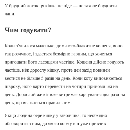
У брудний лоток ця кішка не піде — не захоче бруднити
лапи.
Чим годувати?
Коли з’явилося маленьке, димчасто-блакитне кошеня, воно
так розчулює, і здається безмірно гарним, що хочеться
пригощати його ласощами частіше. Кошеня дійсно годують
частіше, ніж дорослу кішку, проте цей захід повинен
вестися не більше 5 разів на день. Коли коту виповнюється
півроку, його варто перевести на чотири прийоми їжі на
день. Дорослий же кіт вже витримає харчування два рази на
день, що вважається правильним.
Якщо людина бере кішку у заводчика, то необхідно
обговорити з ним, до якого корму він уже привчив