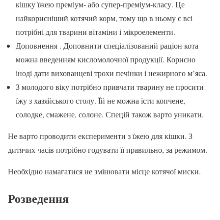
кішку їжею преміум- або супер-преміум-класу. Це
найкорисніший котячий корм, тому що в ньому є всі
потрібні для тварини вітаміни і мікроелементи.
Доповнення . Доповнити спеціалізований раціон кота
можна введенням кисломолочної продукції. Корисно
іноді дати вихованцеві трохи печінки і нежирного м’яса.
З молодого віку потрібно привчати тварину не просити
їжу з хазяйського столу. Їй не можна їсти копчене,
солодке, смажене, солоне. Спецій також варто уникати.
Не варто проводити експерименти з їжею для кішки. З
дитячих часів потрібно годувати її правильно, за режимом.
Необхідно намагатися не змінювати місце котячої миски.
Розведення