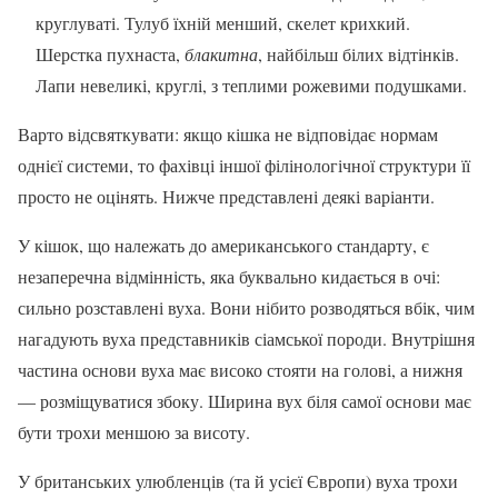
круглуваті. Тулуб їхній менший, скелет крихкий.
Шерстка пухнаста,
блакитна
, найбільш білих відтінків.
Лапи невеликі, круглі, з теплими рожевими подушками.
Варто відсвяткувати: якщо кішка не відповідає нормам
однієї системи, то фахівці іншої філінологічної структури її
просто не оцінять. Нижче представлені деякі варіанти.
У кішок, що належать до американського стандарту, є
незаперечна відмінність, яка буквально кидається в очі:
сильно розставлені вуха. Вони нібито розводяться вбік, чим
нагадують вуха представників сіамської породи. Внутрішня
частина основи вуха має високо стояти на голові, а нижня
— розміщуватися збоку. Ширина вух біля самої основи має
бути трохи меншою за висоту.
У британських улюбленців (та й усієї Європи) вуха трохи