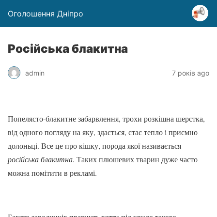
Оголошення Дніпро
Російська блакитна
admin
7 років ago
Попелясто-блакитне забарвлення, трохи розкішна шерстка,
від одного погляду на яку, здається, стає тепло і приємно
долоньці. Все це про кішку, порода якої називається
російська блакитна
. Таких плюшевих тварин дуже часто
можна помітити в рекламі.
Багато заводчиків прагнуть взяти під крило такого