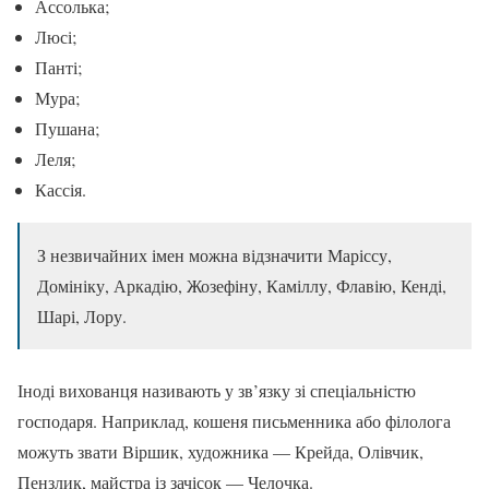
Ассолька;
Люсі;
Панті;
Мура;
Пушана;
Леля;
Кассія.
З незвичайних імен можна відзначити Маріссу,
Домініку, Аркадію, Жозефіну, Каміллу, Флавію, Кенді,
Шарі, Лору.
Іноді вихованця називають у зв’язку зі спеціальністю
господаря. Наприклад, кошеня письменника або філолога
можуть звати Віршик, художника — Крейда, Олівчик,
Пензлик, майстра із зачісок — Челочка.