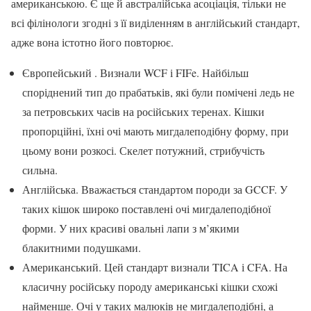
американською. Є ще й австралійська асоціація, тільки не
всі філінологи згодні з її виділенням в англійський стандарт,
адже вона істотно його повторює.
Європейський . Визнали WCF і FIFe. Найбільш
споріднений тип до прабатьків, які були помічені ледь не
за петровських часів на російських теренах. Кішки
пропорційні, їхні очі мають мигдалеподібну форму, при
цьому вони розкосі. Скелет потужний, стрибучість
сильна.
Англійська. Вважається стандартом породи за GCCF. У
таких кішок широко поставлені очі мигдалеподібної
форми. У них красиві овальні лапи з м’якими
блакитними подушками.
Американський. Цей стандарт визнали TICA і CFA. На
класичну російську породу американські кішки схожі
найменше. Очі у таких малюків не мигдалеподібні, а