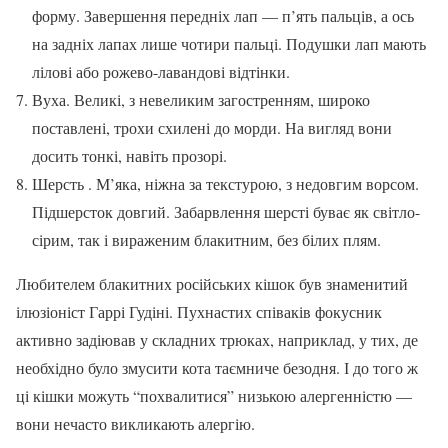
форму. Завершення передніх лап — п’ять пальців, а ось
на задніх лапах лише чотири пальці. Подушки лап мають
лілові або рожево-лавандові відтінки.
Вуха. Великі, з невеликим загостренням, широко
поставлені, трохи схилені до морди. На вигляд вони
досить тонкі, навіть прозорі.
Шерсть . М’яка, ніжна за текстурою, з недовгим ворсом.
Підшерсток довгий. Забарвлення шерсті буває як світло-
сірим, так і вираженим блакитним, без білих плям.
Любителем блакитних російських кішок був знаменитий
ілюзіоніст Гаррі Гудіні. Пухнастих співаків фокусник
активно задіював у складних трюках, наприклад, у тих, де
необхідно було змусити кота таємниче безодня. І до того ж
ці кішки можуть “похвалитися” низькою алергенністю —
вони нечасто викликають алергію.