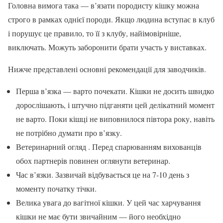
Головна вимога така — в’язати породисту кішку можна
строго в рамках однієї породи. Якщо людина вступає в клуб
і порушує це правило, то її з клубу, найімовірніше,
виключать. Можуть заборонити брати участь у виставках.
Нижче представлені основні рекомендації для заводчиків.
Перша в’язка — варто почекати. Кішки не досить швидко
дорослішають, і штучно підганяти цей делікатний момент
не варто. Поки кішці не виповнилося півтора року, навіть
не потрібно думати про в’язку.
Ветеринарний огляд . Перед спарюванням вихованців
обох партнерів повинен оглянути ветеринар.
Час в’язки. Зазвичай відбувається це на 7-10 день з
моменту початку тічки.
Велика увага до вагітної кішки. У цей час харчування
кішки не має бути звичайним — його необхідно