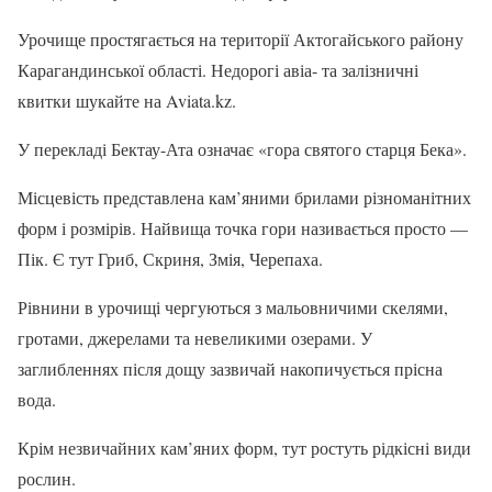
Урочище простягається на території Актогайського району
Карагандинської області. Недорогі авіа- та залізничні
квитки шукайте на Aviata.kz.
У перекладі Бектау-Ата означає «гора святого старця Бека».
Місцевість представлена кам’яними брилами різноманітних
форм і розмірів. Найвища точка гори називається просто —
Пік. Є тут Гриб, Скриня, Змія, Черепаха.
Рівнини в урочищі чергуються з мальовничими скелями,
гротами, джерелами та невеликими озерами. У
заглибленнях після дощу зазвичай накопичується прісна
вода.
Крім незвичайних кам’яних форм, тут ростуть рідкісні види
рослин.