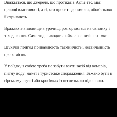
Вважається, що джерело, що протікає в Ауліє-тас, має
цілющі властивості, а ті, хто просить допомоги, обов’язково
її отримають.
Вражаюче видовище в урочищі розгортається на світанку і
заході сонця. Саме тоді виходять наймальовничіші знімки.
Шукачів пригод приваблюють таємничість і незвичайність
цього місця.
У поїздку з собою треба не забути взяти засіб від комарів,
питну воду, намет і туристське спорядження. Бажано бути в
гірському взутті або кросівках із неслизькою підошвою.