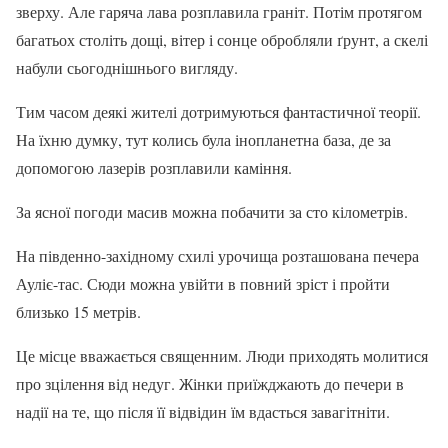
зверху. Але гаряча лава розплавила граніт. Потім протягом
багатьох століть дощі, вітер і сонце обробляли ґрунт, а скелі
набули сьогоднішнього вигляду.
Тим часом деякі жителі дотримуються фантастичної теорії.
На їхню думку, тут колись була інопланетна база, де за
допомогою лазерів розплавили каміння.
За ясної погоди масив можна побачити за сто кілометрів.
На південно-західному схилі урочища розташована печера
Ауліє-тас. Сюди можна увійти в повний зріст і пройти
близько 15 метрів.
Це місце вважається священним. Люди приходять молитися
про зцілення від недуг. Жінки приїжджають до печери в
надії на те, що після її відвідин їм вдасться завагітніти.