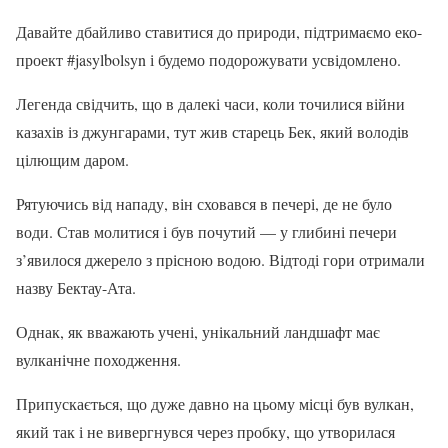
Давайте дбайливо ставитися до природи, підтримаємо еко-
проект #jasylbolsyn і будемо подорожувати усвідомлено.
Легенда свідчить, що в далекі часи, коли точилися війни
казахів із джунгарами, тут жив старець Бек, який володів
цілющим даром.
Рятуючись від нападу, він сховався в печері, де не було
води. Став молитися і був почутий — у глибині печери
з’явилося джерело з прісною водою. Відтоді гори отримали
назву Бектау-Ата.
Однак, як вважають учені, унікальний ландшафт має
вулканічне походження.
Припускається, що дуже давно на цьому місці був вулкан,
який так і не вивергнувся через пробку, що утворилася