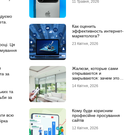
11 Травня, 2026
ндуємо
ета.
Как оценить
эффективность интернет-
маркетолога?
23 Квітня, 2026
році. Ця
ормування
и
Жалюзи, которые сами
открываются и
та за
закрываются: зачем это
нужно в обычной квартире
14 Квітня, 2026
ьких та
ьби за
Кому буде корисним
ати всю
професійне просування
сайтів
ірка
12 Квітня, 2026