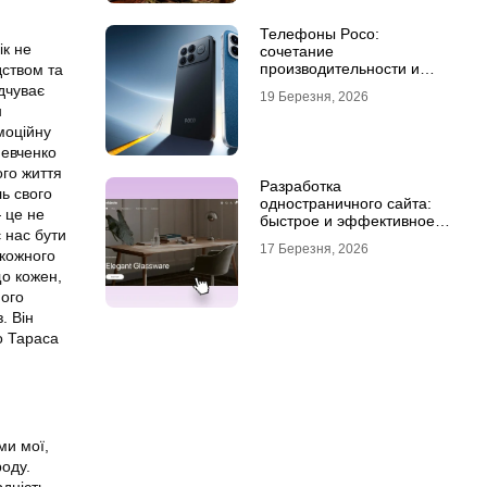
Телефоны Poco:
ік не
сочетание
производительности и
дством та
стиля
ідчуває
19 Березня, 2026
н
моційну
Шевченко
ого життя
Разработка
ль свого
одностраничного сайта:
 це не
быстрое и эффективное
 нас бути
решение для бизнеса
17 Березня, 2026
 кожного
що кожен,
його
. Він
о Тараса
ми мої,
роду.
дність,