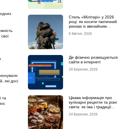
родних
Стиль «Мілітарі» у 2026
році: як носити тактичний
рюкзак із звичайним
жність.
одягом
6 Квітня, 2026
 свої
Де фізично розміщуються
а
сайти в інтернеті
29 Березня, 2026
иконували
, які досі
Цікава інформація про
 та
кулінарні рецепти та різні
лос
свята: як їжа і традиції
переплітаються крізь час
24 Березня, 2026