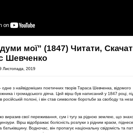
 думи мої” (1847) Читати, Скача
ас Шевченко
9 Листопада, 2019
 одне з найвідоміших поетичних творів Тараса Шевченка, відомого
ожника і громадського діяча. Цей вірш був написаний у 1847 році, пі
російській полоні, і він став символом боротьби за свободу та нез
о виразив свої переживання, сум і тугу за рідною землею, що зна
цензури. Вірш відображає болісність розлуки з рідним краєм, піднесен
батьківщину. Водночас, він пропагує національну свідомість та пат