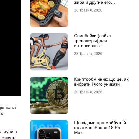
жира и другие его
преимущества
28 Травня, 2026
Спинбайки (сайкл
тренажеры) для
интенсивных
кардиотренировок и
28 Травня, 2026
активного образа жизни
Криптообмінник: що це, як
вибрати і чого уникати
20 Травня, 2026
нність і
го
Що відомо про майбутній
флагман iPhone 18 Pro
льтури в
Max
 живуть і