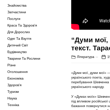
Знайомства
Запчастини
Послуги
Краса Та Здоров'я
Для Дорослих
“Думи мої,
Одяг Та Взуття
Дитячий Світ
текст. Тар
Будівництво
Література
1
Тварини Та Рослини
Різне
Оголошення
«Думи мої, думи мої» —
українського поета, худ
Економіка
перебування Шевченка в 
Здоров'я
українського народу.
Туризм
У «Думах моїх» Шевченк
Наука
під впливом російської 
Техніка
бажання повернутися на 