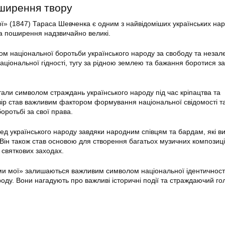
ширення твору
ої» (1847) Тараса Шевченка є одним з найвідоміших українських на
та поширення надзвичайно великі.
ом національної боротьби українського народу за свободу та незале
ціональної гідності, тугу за рідною землею та бажання боротися за
тали символом страждань українського народу під час кріпацтва та
 твір став важливим фактором формування національної свідомості т
боротьбі за свої права.
ед українського народу завдяки народним співцям та бардам, які в
 Він також став основою для створення багатьох музичних композицій
 святкових заходах.
ми мої» залишаються важливим символом національної ідентичності
роду. Вони нагадують про важливі історичні події та страждаючий го