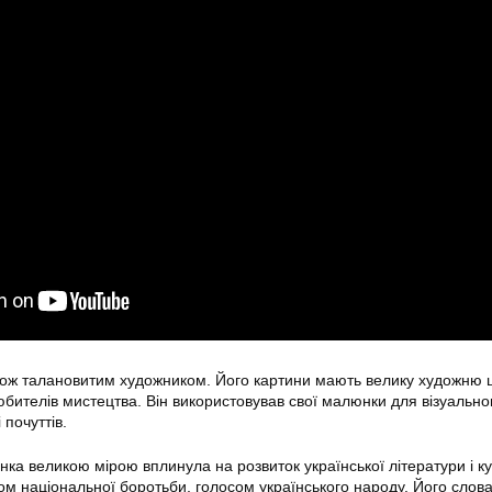
ож талановитим художником. Його картини мають велику художню ці
бителів мистецтва. Він використовував свої малюнки для візуально
 почуттів.
нка великою мірою вплинула на розвиток української літератури і ку
ом національної боротьби, голосом українського народу. Його слова