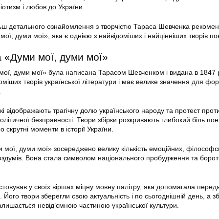
іотизм і любов до України.
ьш детального ознайомлення з творчістю Тараса Шевченка рекоме
мої, думи мої», яка є однією з найвідоміших і найцінніших творів по
 «Думи мої, думи мої»
мої, думи мої» була написана Тарасом Шевченком і видана в 1847 
доміших творів української літератури і має велике значення для ф
.
 які відображають трагічну долю українського народу та протест прот
 політичної безправності. Твори збірки розкривають глибокий біль пое
о скрутні моменти в історії України.
и мої, думи мої» зосереджено велику кількість емоційних, філософс
оздумів. Вона стала символом національного пробудження та борот
товував у своїх віршах міцну мовну палітру, яка допомагала перед
. Його твори зберегли свою актуальність і по сьогоднішній день, а зб
алишається невід’ємною частиною української культури.