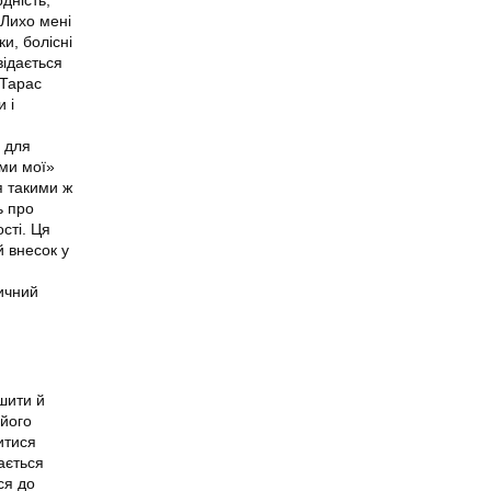
 Лихо мені
и, болісні
відається
 Тарас
 і
 для
уми мої»
я такими ж
ь про
сті. Ця
й внесок у
тичний
шити й
 його
итися
ається
ся до