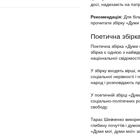
досі, надихають на патр
Рекомендація:
Для біл
прочитати збірку «Думи 
Поетична збірка
Поетична збірка «Думи 
збірка є однією з найві
національної свідомості
У збірку входять вірші,
соціальної нерівності і
народ і розповідають пр
У поетичній збірці «Дум
соціально-політичних р
свободу.
Тарас Шевченко викорис
глибину почуттів і думок
«Думи мої, думи мої» з