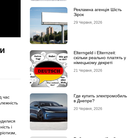
Рекламна агенція Шість
Зірок
29 Червня, 2026
ти
Elterngeld і Elternzeit:
скільки реально платять у
німецькому декреті
21 Червня, 2026
Где купить электромобиль
д час
в Днепре?
алежність
20 Червня, 2026
ходилися
ість і
ріотизм,