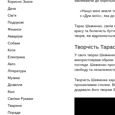
закликаючи до боротьби
Корисно Знати
Дача
«Нащо мені земля та
Сім'я
з «Дум моїх», яка до
Подорожі
Тарас Шевченко, своїм 
Фінанси
красу та болючість бутт
творів, які відрізняютьс
Акваріум
Собаки
Творчість Тара
Коти
У своїх творах Шевченко
Електрика
використовував образи У
Авто
погляди. Шевченко проп
свободу та незалежніст
Література
Музика
Творчість Шевченка хар
Дозвілля
проникливим стилем. Він
додавало його творам ба
Кіно
Своїми Руками
Тварини
Поради