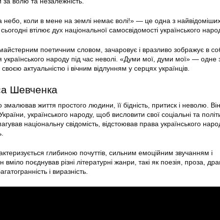
 за волю та незалежність.
 небо, коли в мене на землі немає волі!» — це одна з найвідоміши
 сьогодні втілює дух національної самосвідомості українського наро
майстерним поетичним словом, зачаровує і вразливо зображує в со
я українського народу під час неволі. «Думи мої, думи мої» — одне 
я своєю актуальністю і вічним відлунням у серцях українців.
са Шевченка
 змалював життя простого людини, її бідність, притиск і неволю. Ві
країни, українського народу, щоб висловити свої соціальні та політ
агував національну свідомість, відстоював права українського наро
ь.
актеризується глибиною почуттів, сильним емоційним звучанням і
 вміло поєднував різні літературні жанри, такі як поезія, проза, др
гатогранність і виразність.