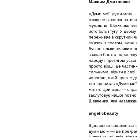
Максим Дмитренко
«Думи мої, думи мої» —
можу не захоплюватися.
мужністю. Шевченко вміє
його біль і тугу. У цьом
переживає в скрутний ч
зв’язок із поетом, адже
був не тільки великим п
зазнав багато переслідув
народу і протягом усьо
просто вірші, це частин
сильними, вірити в свої
чоловіка, який прагне д
хто прочитає «Думи мої
життя. Цей вірш — справ
заслуговує нашої повно
Шевченка, яка назавжди
angelicbeauty
Щасливою випадковістю
думи мої» — це прекрас
Читаючи цей твір, відчу