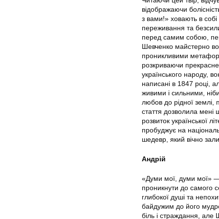
відображаючи болісність
з вами!» ховають в собі
переживання та безсилий
перед самим собою, пер
Шевченко майстерно вол
проникливими метафорам
розкриваючи прекрасне 
українського народу, во
написані в 1847 році, а
живими і сильними, ніби
любов до рідної землі, 
стаття дозволила мені 
розвиток української літ
пробуджує на національ
шедевр, який вічно зал
Андрій
«Думи мої, думи мої» —
проникнути до самого с
глибокої душі та непох
байдужим до його мудро
біль і страждання, але 