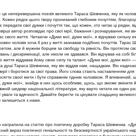
 це неперевершена поезія великого Тараса Шевченка, яку як чолов
 Кожен рядок цього твору пронизаний глибоким почуттям, благоро
 передати свої думки і почуття так, що кожен, хто читає ці рядки, в
у вірші автор розповідає про свої мрії, бажання і розчарування, які ві
ас свого життя. Читаючи «Думи мої, думи мої», я відчуваю сильну е
 кожен чоловік хоча б раз у житті зазнавав подібних почуттів. Тарас 
оетом, але й мужнім борцем за свободу та рівність. Він протягом св
ань і дискримінації, але ніколи не здавався. Він відчував на собі бі
го життя віддавав йому свою силу та талант. «Думи мої, думи мої» —
ка душі Тараса Шевченка, яку він віддав нам, нащадкам. Він надихає
 мрії і боротися за свої права. Його слова стають наставленням для
осягти своєї мети і бути справжнім гідним чоловіком. Я впевнений, 
, думи мої», знайде в них щось особливе, щось, що зможе змінити 
жній шедевр національної літератури, яку варто читати не один раз
ї уваги та вдячності. Давайте берегти та цінувати спадщину великог
 залишиться з нами.
 натрапила на статтю про поетичну доробку Тараса Шевченка. «Ду
ний вираз поетичної геніальності та безсмертності українського на
ваєш, як пронизлива ніжність поступово перетікає в бурхливу млосер