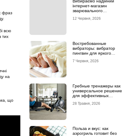
Вибираємо надійний
інтернет-магазин
зварювального
х фраз
обладнання
ду.
12 Червня, 2026
бі всю
з тих
Востребованные
вибраторы: вибратор
пингвин для яркого
удовольствия
7 Червня, 2026
н
ичні
ду на
Гребные тренажеры как
универсальное решение
для эффективных
ама, що
кардиотренировок
28 Травня, 2026
Польза и вкус: как
аэрогриль готовит без