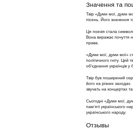
Значення та по
Твір «Думи мої, думи м
пісень. Його значення 
Ця поезія стала символ
Вона виражає почуття на
права.
«Думи мої, думи мої» с
політичного гніту. Цей
об’єднання українців у 
Твір був поширений сер
його на різних заходах.
звучать на концертах та
Сьогодні «Думи мої, ду
пам’яті українського на
українського народу.
Отзывы