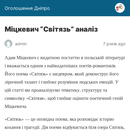
Оголошення Дніпро
Міцкевич “Світязь” аналіз
admin
7 років ago
Адам Міцкевич є видатною постаттю в польській літературі
і вважається одним з найвидатніших поетів-романтиків.
Його поема «Світязь» є шедевром, який демонструє його
ліричний талант і глибоке розуміння людських емоцій. У
цій статті ми проаналізуємо тематику, структуру та
символіку «Світязя», щоб глибше оцінити поетичний геній
Міцкевича.
«Світязь» — це оповідна поема, яка розповідає історію
кохання і трагедії. Дія поеми відбувається біля озера Світязь,