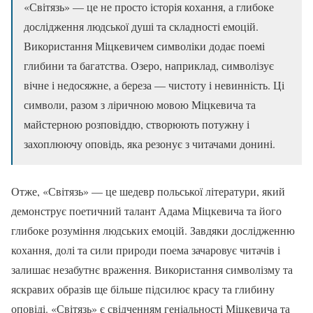
«Світязь» — це не просто історія кохання, а глибоке
дослідження людської душі та складності емоцій.
Використання Міцкевичем символіки додає поемі
глибини та багатства. Озеро, наприклад, символізує
вічне і недосяжне, а береза — чистоту і невинність. Ці
символи, разом з ліричною мовою Міцкевича та
майстерною розповіддю, створюють потужну і
захоплюючу оповідь, яка резонує з читачами донині.
Отже, «Світязь» — це шедевр польської літератури, який
демонструє поетичний талант Адама Міцкевича та його
глибоке розуміння людських емоцій. Завдяки дослідженню
кохання, долі та сили природи поема зачаровує читачів і
залишає незабутнє враження. Використання символізму та
яскравих образів ще більше підсилює красу та глибину
оповіді. «Світязь» є свідченням геніальності Міцкевича та