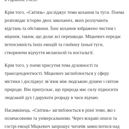
Крім того, «Світязь» досліджує теми кохання та туги. Поема
розповідає історію двох закоханих, яких розлучають
відстань та обставини. Їхнє кохання зображено чистим і
міцним, таким, що долає всі перешкоди. Міцкевич передає
інтенсивність їхніх емоцій та глибину їхньої туги,
створюючи відчуття меланхолії та ностальгії.
Крім того, у поемі присутня тема духовності та
трансцендентності. Міцкевич заглиблюється у сферу
містики і досліджує зв’язок між людською душею і світом
природи. Він припускає, що природа має силу підносити
людський дух і дарувати розраду в часи відчаю.
Насамкінець, «Світязь» заглиблюється в різні теми, які є
позачасовими та універсальними. Через яскраві описи та
гострі емоції Міцкевич запрошує читачів замислитися над