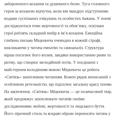
забороненого кохання та душевного болю. Туга головного
героя за коханою відчутна, коли він мандрує підступними
водами суспільних очікувань та особистих бажань. У поемі
досліджуються теми жертовності та обов’язку, оскільки
герої роблять складний вибір в ім’я кохання. Емоційна
глибина письма Міцкевича очевидна в кожній строфі,
викликаючи у читача емпатію та самоаналіз. Структура
вірша посилює його вплив, завдяки використанню рими та
ритму, що створює мелодійний потік. У поєднанні з
майстерним володінням мовою Міцкевича це робить
«Світязь» захопливим читанням. Кожен рядок виписаний з
особливою ретельністю, що підсилює загальну красу поеми.
На закінчення, «Світязь» Міцкевича — це позачасовий твір,
який продовжує захоплювати читачів своїми
дослідженнями любові, жертовності та людського буття.
Його ліричний стиль та яскраві образи переносять читача у