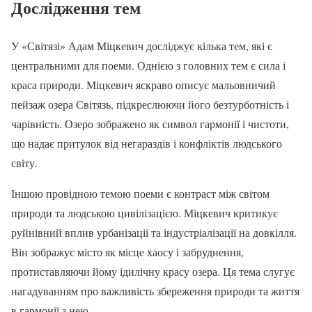
Дослідження тем
У «Світязі» Адам Міцкевич досліджує кілька тем, які є
центральними для поеми. Однією з головних тем є сила і
краса природи. Міцкевич яскраво описує мальовничий
пейзаж озера Світязь, підкреслюючи його безтурботність і
чарівність. Озеро зображено як символ гармонії і чистоти,
що надає притулок від негараздів і конфліктів людського
світу.
Іншою провідною темою поеми є контраст між світом
природи та людською цивілізацією. Міцкевич критикує
руйнівний вплив урбанізації та індустріалізації на довкілля.
Він зображує місто як місце хаосу і забруднення,
протиставляючи йому ідилічну красу озера. Ця тема слугує
нагадуванням про важливість збереження природи та життя
в гармонії з нею.