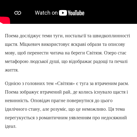
Поема досліджує теми туги, ностальгії та швидкоплинності
щастя. Міцкевич використовує яскраві образи та описову
мову, щоб перенести читача на береги Світязя. Озеро стає
метафорою людської душі, що відображає радощі та печалі
життя.
Однією з головних тем «Світязя» є туга за втраченим раєм.
Поема зображує втрачений рай, де колись існувало щастя і
невинність. Оповідач прагне повернутися до цього
ідилічного стану, але розуміє, що це неможливо. Ця тема
перегукується з романтичним уявленням про недосяжний
ідеал.