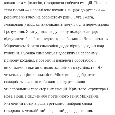
кохання та міфологію, створюючи гобелен емоцій. Головна
тема поеми — нерозділене кохання лицаря до русалки —
резонує з читачем на особистому рівні. Туга і жага,
змальовані у віршах, викликають почуття співпереживання
і розуміння. Я занурилася в душевну подорож лицаря,
відчуваючи біль його недосяжного бажання. Використання
Міцкевичем багатої символіки додає віршу ще один шар
глибини. Русалка символізує недосяжну і невловиму
природу кохання, проводячи паралелі з боротьбою і
викликами, з якими стикаються жінки в суспільстві. Як
читачка, я оцінила здатність Міцкевича відобразити
складність кохання та бажання, підкресливши
універсальний характер цих емоцій. Крім того, структура і
мова вірша є свідченням поетичного генія Міцкевича.
Ритмічний потік віршів і ретельно підібрані слова
створюють мелодійний і чарівний досвід читання.