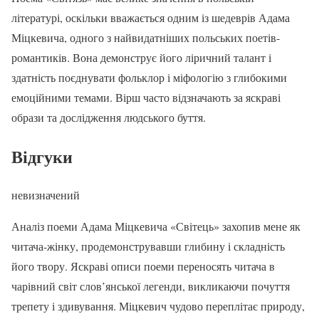
літературі, оскільки вважається одним із шедеврів Адама
Міцкевича, одного з найвидатніших польських поетів-
романтиків. Вона демонструє його ліричний талант і
здатність поєднувати фольклор і міфологію з глибокими
емоційними темами. Вірш часто відзначають за яскраві
образи та дослідження людського буття.
Відгуки
невизначений
Аналіз поеми Адама Міцкевича «Світець» захопив мене як
читача-жінку, продемонструвавши глибину і складність
його твору. Яскраві описи поеми переносять читача в
чарівний світ слов’янської легенди, викликаючи почуття
трепету і здивування. Міцкевич чудово переплітає природу,