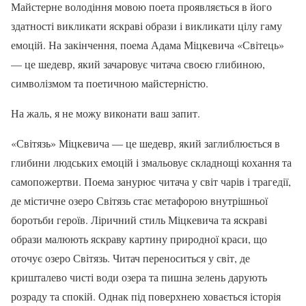
Майстерне володіння мовою поета проявляється в його
здатності викликати яскраві образи і викликати цілу гаму
емоцій. На закінчення, поема Адама Міцкевича «Світець»
— це шедевр, який зачаровує читача своєю глибиною,
символізмом та поетичною майстерністю.
На жаль, я не можу виконати ваш запит.
«Світязь» Міцкевича — це шедевр, який заглиблюється в
глибини людських емоцій і змальовує складнощі кохання та
самопожертви. Поема занурює читача у світ чарів і трагедії,
де містичне озеро Світязь стає метафорою внутрішньої
боротьби героїв. Ліричний стиль Міцкевича та яскраві
образи малюють яскраву картину природної краси, що
оточує озеро Світязь. Читач переноситься у світ, де
кришталево чисті води озера та пишна зелень дарують
розраду та спокій. Однак під поверхнею ховається історія