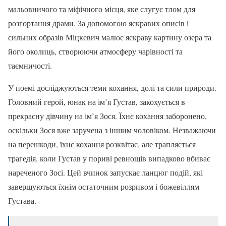
мальовничого та міфічного місця, яке слугує тлом для
розгортання драми. За допомогою яскравих описів і
сильних образів Міцкевич малює яскраву картину озера та
його околиць, створюючи атмосферу чарівності та
таємничості.
У поемі досліджуються теми кохання, долі та сили природи.
Головний герой, юнак на ім’я Густав, закохується в
прекрасну дівчину на ім’я Зося. Їхнє кохання заборонено,
оскільки Зося вже заручена з іншим чоловіком. Незважаючи
на перешкоди, їхнє кохання розквітає, але трапляється
трагедія, коли Густав у пориві ревнощів випадково вбиває
нареченого Зосі. Цей вчинок запускає ланцюг подій, які
завершуються їхнім остаточним розривом і божевіллям
Густава.