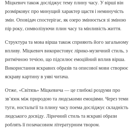
Міцкевич також досліджує тему плину часу. У вірші він
розмірковує про минущий характер щастя і неминучість
змін. Оповідач спостерігає, як озеро змінюється зі зміною
пір року, символізуючи плин часу та мінливість життя.
Структура та мова вірша також сприяють його загальному
впливу. Міцкевич використовує лірико-музичний стиль, з
ритмічною течією, що підсилює емоційний вплив вірша.
Використання яскравих образів та описової мови створює
яскраву картину в уяві читача.
Отже, «Світязь» Міцкевича — це глибокі роздуми про
зв’язок між природою та людськими емоціями. Через теми
туги, ностальгії та плину часу поема досліджує складність
людського досвіду. Ліричний стиль та яскраві образи
роблять її позачасовим літературним твором.