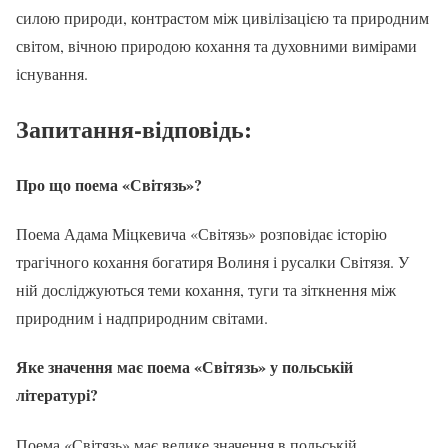
силою природи, контрастом між цивілізацією та природним
світом, вічною природою кохання та духовними вимірами
існування.
Запитання-відповідь:
Про що поема «Світязь»?
Поема Адама Міцкевича «Світязь» розповідає історію
трагічного кохання богатиря Волиня і русалки Світязя. У
ній досліджуються теми кохання, туги та зіткнення між
природним і надприродним світами.
Яке значення має поема «Світязь» у польській
літературі?
Поема «Світязь» має велике значення в польській