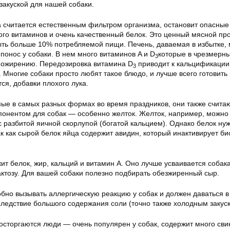
закуской для нашей собаки.
 считается естественным фильтром организма, остановит опасные
го витаминов и очень качественный белок. Это ценный мясной про
ыть больше 10% потребляемой пищи. Печень, даваемая в избытке,
понос у собаки. В нем много витаминов A и D
которые в чрезмерн
3
к ожирению. Передозировка витамина D
приводит к кальцификации
3
. Многие собаки просто любят такое блюдо, и лучше всего готовить 
тся, добавки плохого лука.
е в самых разных формах во время праздников, они также счита
онентом для собак — особенно желток. Желток, например, можно
 разбитой яичной скорлупой (богатой кальцием). Однако белок ну
ак как сырой белок яйца содержит авидин, который инактивирует би
т белок, жир, кальций и витамин А. Оно лучше усваивается собак
ктозу. Для вашей собаки полезно подбирать обезжиренный сыр.
но вызывать аллергическую реакцию у собак и должен даваться в
следствие большого содержания соли (точно также холодным закуск
сторгаются люди — очень популярен у собак, содержит много сви