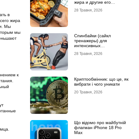
жира и другие его
преимущества
28 Травня, 2026
ать в
сего жира
и. Мы
которым мы
Спинбайки (сайкл
меньшают
тренажеры) для
интенсивных
кардиотренировок и
28 Травня, 2026
активного образа жизни
нением к
Криптообмінник: що це, як
тания.
вибрати і чого уникати
льный
20 Травня, 2026
ут
отанные
Що відомо про майбутній
флагман iPhone 18 Pro
омца.
Max