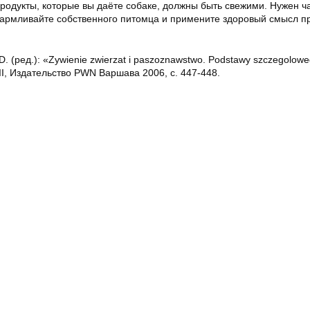
продукты, которые вы даёте собаке, должны быть свежими. Нужен ч
екармливайте собственного питомца и примените здоровый смысл п
. (ред.): «Zywienie zwierzat i paszoznawstwo. Podstawy szczegolow
 II, Издательство PWN Варшава 2006, с. 447-448.