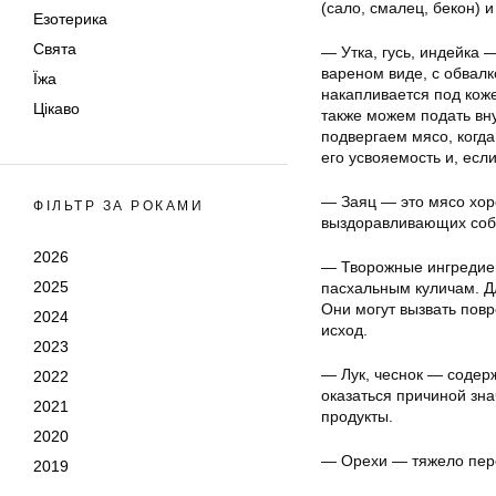
(сало, смалец, бекон) и
Езотерика
Свята
— Утка, гусь, индейка 
вареном виде, с обвал
Їжа
накапливается под коже
Цікаво
также можем подать вну
подвергаем мясо, когда
его усвояемость и, есл
— Заяц — это мясо хор
ФІЛЬТР ЗА РОКАМИ
выздоравливающих соба
2026
— Творожные ингредие
2025
пасхальным куличам. Д
Они могут вызвать повр
2024
исход.
2023
— Лук, чеснок — содерж
2022
оказаться причиной зн
2021
продукты.
2020
— Орехи — тяжело пере
2019