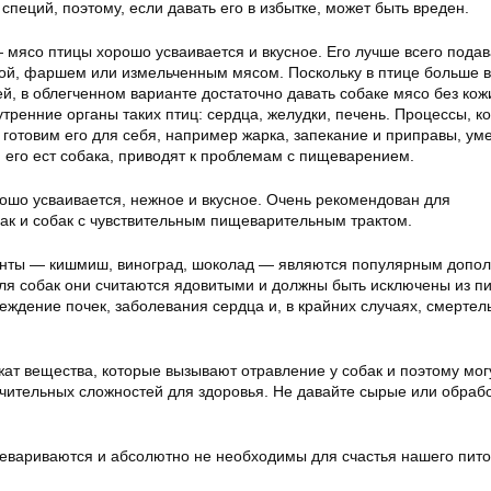
 специй, поэтому, если давать его в избытке, может быть вреден.
— мясо птицы хорошо усваивается и вкусное. Его лучше всего подав
кой, фаршем или измельченным мясом. Поскольку в птице больше в
й, в облегченном варианте достаточно давать собаке мясо без кож
тренние органы таких птиц: сердца, желудки, печень. Процессы, 
 готовим его для себя, например жарка, запекание и приправы, у
и его ест собака, приводят к проблемам с пищеварением.
ошо усваивается, нежное и вкусное. Очень рекомендован для
к и собак с чувствительным пищеварительным трактом.
нты — кишмиш, виноград, шоколад — являются популярным допол
ля собак они считаются ядовитыми и должны быть исключены из пи
еждение почек, заболевания сердца и, в крайних случаях, смерте
ат вещества, которые вызывают отравление у собак и поэтому мог
ачительных сложностей для здоровья. Не давайте сырые или обраб
вариваются и абсолютно не необходимы для счастья нашего пит