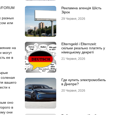
yk/FORUM
Рекламна агенція Шість
Зірок
х разных
29 Червня, 2026
сом или
Elterngeld і Elternzeit:
лияние на
скільки реально платять у
німецькому декреті
и могут
сть ее в
21 Червня, 2026
Сырые
у соленая
Где купить электромобиль
ля вашего
в Днепре?
ести к
20 Червня, 2026
орым оно
торого в
ому они