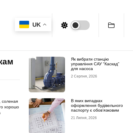
UK
Як вибрати станцію
кам
управління САУ “Каскад”
для насоса
2 Серпня, 2026
В яких випадках
, соленая
оформлення будівельного
что хорошо
паспорту є обов’язковим
а
21 Липня, 2026