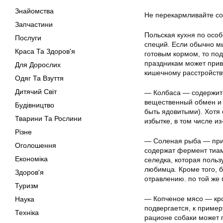
Знайомства
Не перекармливайте со
Запчастини
Польская кухня по особ
Послуги
специй. Если обычно м
Краса Та Здоров'я
готовым кормом, то по
праздникам может прив
Для Дорослих
кишечному расстройств
Одяг Та Взуття
Дитячий Світ
— Колбаса — содержит 
вещественный обмен и 
Будівництво
быть ядовитыми). Хотя 
Тварини Та Рослини
избытке, в том числе и
Різне
— Соленая рыба — приг
Оголошення
содержат фермент тиам
Економіка
селедка, которая польз
любимца. Кроме того, 
Здоров'я
отравлению. по той же 
Туризм
— Копченое мясо — кро
Наука
подвергается, к примеру
Техніка
рационе собаки может 