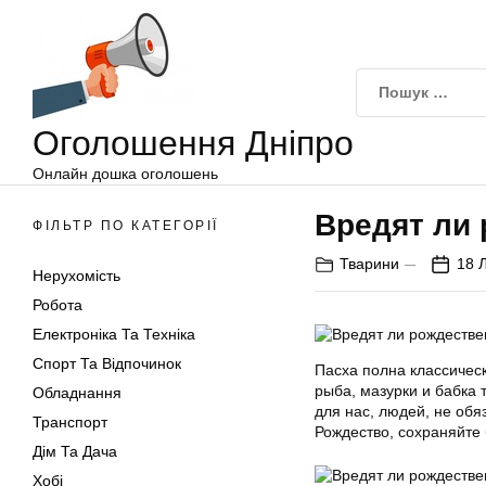
Оголошення
Перейти
Дніпро
до
вмісту
Оголошення Дніпро
Онлайн дошка оголошень
Вредят ли
ФІЛЬТР ПО КАТЕГОРІЇ
Тварини
18 
Нерухомість
Робота
Електроніка Та Техніка
Спорт Та Відпочинок
Пасха полна классичес
рыба, мазурки и бабка 
Обладнання
для нас, людей, не обя
Транспорт
Рождество, сохраняйте 
Дім Та Дача
Хобі