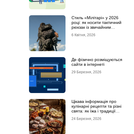
Стиль «Мілітарі» у 2026
році: як носити тактичний
рюкзак із звичайним
одягом
6 Квітня, 2026
Де фізично розміщуються
сайти в інтернеті
29 Березня, 2026
Цікава інформація про
кулінарні рецепти та різні
свята: як їжа і традиції
переплітаються крізь час
24 Березня, 2026