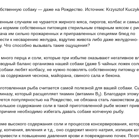
бственную собаку — даже на Рождество. Источник: Krzysztof Kucz
енным случаям не чурается жирного мяса, пирогов, колбас и самы
ы кормим собственных питомцев стерильным отварным мясом с ри
дача им сильно прожаренных и приправленных специями блюд по
ести к несварению желудка, вздутию живота либо даже желудочно-
у. Что способно вызывать такие ощущения?
много перца и соли, которые при избытке оказывают негативное в
водный баланс организма нашей собаки (даже 5 чайных ложек сол
собаки любят колбасу, не нужно позволять собственному питомцу е
з-за содержания чеснока, майорана, свиного сала и бекона.
отовленная рыба считается самой полезной для вашей собаки. 
иназу, который расщепляет тиамин (витамин B
). Благодаря этом
1
уется популярностью на Рождество, не обязана стать лакомством д
большое содержание соли в такой приготовленной рыбе может прив
причине необходимо избегать давать собаке копченую рыбу.
ме высокого содержания соли и процессов консервирования, кот
, копчения, вяления и т.д., оно содержит много натрия, излишек ко
привести к повышению давления крови и повреждению почек. Поэт