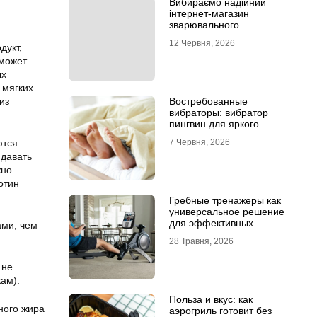
Вибираємо надійний
інтернет-магазин
зварювального
обладнання
12 Червня, 2026
дукт,
 может
ых
 мягких
из
Востребованные
вибраторы: вибратор
пингвин для яркого
удовольствия
ются
7 Червня, 2026
 давать
жно
отин
Гребные тренажеры как
универсальное решение
для эффективных
ами, чем
кардиотренировок
28 Травня, 2026
 не
ам).
Польза и вкус: как
ного жира
аэрогриль готовит без