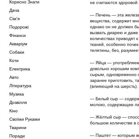
Корисно Знати
не считаются здоровой 
Дача
— Печень — эта железа
Сім'я
вещества, содержит мно
однако он не должен б
Подорожі
вызвать диарею и даже 
Фінанси
количествах приводят 
Акваріум
тканей, особенно почек
телятины, без, разумее
Собаки
Коти
— Яйца — употребляемы
довольно хорошим комп
Електрика
сырым, одновременно с
Авто
заранее приготовить, т
Література
(влияющий на шерсть).
Музика
— Белый сыр — содержи
Дозвілля
молоко, содержащее ла
Кіно
— Жёлтый сыр — способ
Своїми Руками
большом количестве в 
Тварини
— Паштет — которым во
Поради