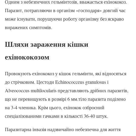
Одним з небезпечних гельмінтозів, вважається ехінококоз.
Паразит, потрапляючи в організм «господаря» довгий час
може існувати, порушуючи роботу організму без яскраво
виражених симптомів.
Шляхи зараження кішки
ехінококозом
Провокують ехінококоз у кішок гельмінти, які відносяться
до стрічковим. Цестоди Echinococceus granulosus і
Alveococcus multilocularis представляють дрібних паразитів,
що не перевищують в розмірі 6 мм.тіло паразита поділено
на 3-4 членика. Крім цього, ехінокок озброєний
спеціалізованими гачками в кількості 36-40 штук.
Паразитарна інвазія надзвичайно небезпечна для життя