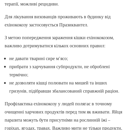
терапії, можливі рецидиви.
Для лікування вихованців проживають в будинку від
ехінококозу застосовується Празиквантел.
З метою попередження зараження кішки ехінококозом,
важливо дотримуватися кількох основних правил:
не давати тварині сире м’ясо;
прибрати з харчування субпродукти, не оброблені
термічно;
не дозволяти кішці полювати на мишей та інших
гризунів, підібравши збалансований справжній раціон.
Профілактика ехінококозу у людей полягає в точному
очищенні харчових продуктів перед тим як вживати. Яйця
паразита можуть бути присутніми на рослинній їжі –
горіхах, ягодах, травах. Важливо мити не тільки продукти,