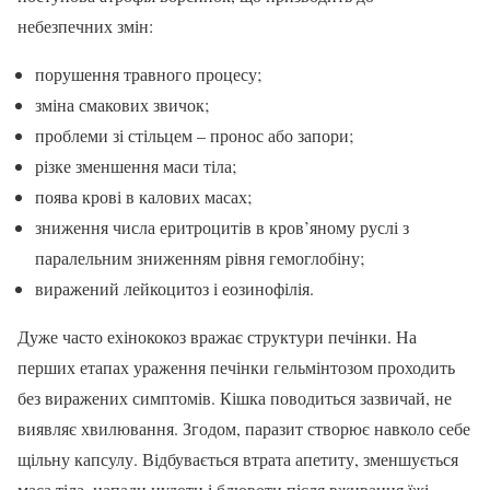
небезпечних змін:
порушення травного процесу;
зміна смакових звичок;
проблеми зі стільцем – пронос або запори;
різке зменшення маси тіла;
поява крові в калових масах;
зниження числа еритроцитів в кров’яному руслі з
паралельним зниженням рівня гемоглобіну;
виражений лейкоцитоз і еозинофілія.
Дуже часто ехінококоз вражає структури печінки. На
перших етапах ураження печінки гельмінтозом проходить
без виражених симптомів. Кішка поводиться зазвичай, не
виявляє хвилювання. Згодом, паразит створює навколо себе
щільну капсулу. Відбувається втрата апетиту, зменшується
маса тіла, напади нудоти і блювоти після вживання їжі.