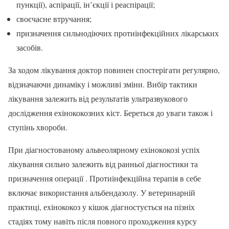
пункції), аспірації, ін’єкції і реаспірації;
своєчасне втручання;
призначення сильнодіючих протиінфекційних лікарських
засобів.
За ходом лікування доктор повинен спостерігати регулярно,
відзначаючи динаміку і можливі зміни. Вибір тактики
лікування залежить від результатів ультразвукового
дослідження ехінококозних кіст. Береться до уваги також і
ступінь хвороби.
При діагностованому альвеолярному ехінококозі успіх
лікування сильно залежить від ранньої діагностики та
призначення операції . Протиінфекційна терапія в себе
включає використання альбендазолу. У ветеринарній
практиці, ехінококоз у кішок діагностується на пізніх
стадіях тому навіть після повного проходження курсу