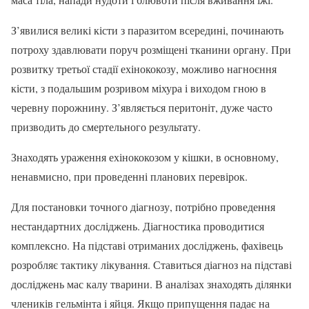
З’явилися великі кісти з паразитом всередині, починають
потроху здавлювати поруч розміщені тканини органу. При
розвитку третьої стадії ехінококозу, можливо нагноєння
кісти, з подальшим розривом міхура і виходом гною в
черевну порожнину. З’являється перитоніт, дуже часто
призводить до смертельного результату.
Знаходять ураження ехінококозом у кішки, в основному,
ненавмисно, при проведенні планових перевірок.
Для постановки точного діагнозу, потрібно проведення
нестандартних досліджень. Діагностика проводитися
комплексно. На підставі отриманих досліджень, фахівець
розробляє тактику лікування. Ставиться діагноз на підставі
досліджень мас калу тварини. В аналізах знаходять ділянки
члеників гельмінта і яйця. Якщо припущення падає на