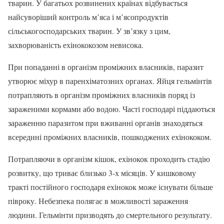
тварин. У багатьох розвинених країнах відбувається
найсуворіший контроль м’яса і м’ясопродуктів
сільськогосподарських тварин. У зв’язку з цим,
захворюваність ехінококозом невисока.
При попаданні в організм проміжних власників, паразит
утворює міхур в паренхіматозних органах. Яйця гельмінтів
потрапляють в організм проміжних власників поряд із
зараженими кормами або водою. Часті господарі піддаються
зараженню паразитом при вживанні органів знаходяться
всередині проміжних власників, пошкоджених ехінококом.
Потрапляючи в організм кішок, ехінокок проходить стадію
розвитку, що триває близько 3-х місяців. У кишковому
тракті постійного господаря ехінокок може існувати більше
півроку. Небезпека полягає в можливості зараження
людини. Гельмінти призводять до смертельного результату.