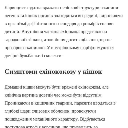
Ларвоциста здатна вражати печінкові структури, тканини
легенів та інших органів знаходяться всередині, виростаючи
в організмі дефінітивного господаря до розмірів голови
дитини. Внутрішня частина ехінокока представлена
зародкової стінкою, а зовнішня досить щільною, що не
прозорою тканиною. У внутрішньому шарі формуються
дочірні бульбашки і сколекси.
Симптоми ехінококозу у кішок
Домашні кішки можуть бути вражені ехінококом, але
клінічна картина довгий час може бути відсутнім.
Проникаючи в кишечник тварини, паразити вводяться в
глибокі шари слизових оболонок, провокуючи
пошкодження механічного характеру. Відбувається
поступова атрофія ворсинок, що призводить до